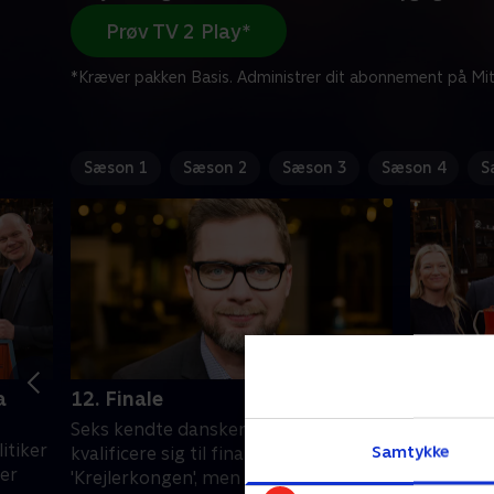
Prøv TV 2 Play*
*Kræver pakken Basis. Administrer dit abonnement på Mit
Sæson 1
Sæson 2
Sæson 3
Sæson 4
S
a
12. Finale
13. Med 
Koefoed
Seks kendte danskere har forsøgt at
itiker
Lasse Rim
Samtykke
kvalificere sig til finalen i
der
auktions
'Krejlerkongen', men kun to har været