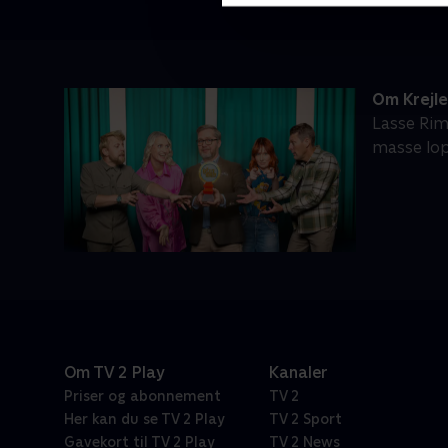
Om Krejl
Lasse Rim
masse lop
Om TV 2 Play
Kanaler
Priser og abonnement
TV 2
Her kan du se TV 2 Play
TV 2 Sport
Gavekort til TV 2 Play
TV 2 News