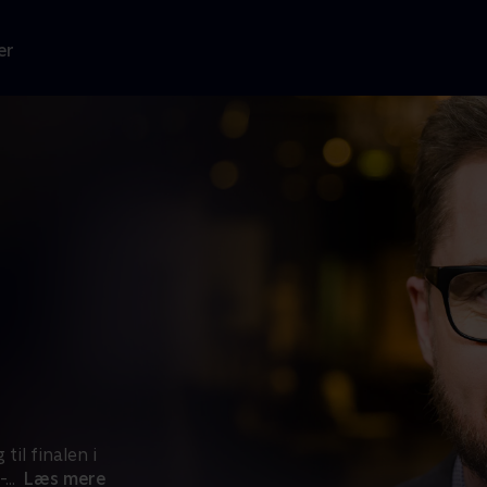
er
til finalen i
-
...
Læs mere