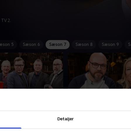
 TV 2.
æson 5
Sæson 6
Sæson 7
Sæson 8
Sæson 9
S
Peter Kær og Henrik
14. Med Jonas Schmidt 
Dorthe Gerlach
Detaljer
mer står klar med
Hvis du er en af de mange, 
hammeren og masser af
af lækre lopper, antikvitete