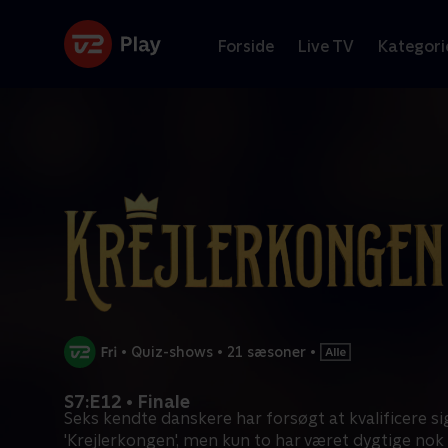
Forside
Live TV
Kategori
•
Quiz-shows
•
21 sæsoner
•
S7:E12 • Finale
Seks kendte danskere har forsøgt at kvalificere sig 
'Krejlerkongen', men kun to har været dygtige nok 