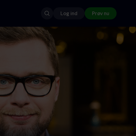
Log ind
Prøv nu