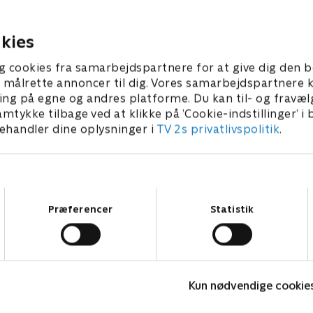
 ting, som tv-vært Peter
underholdning, så er 'Krejle
uespiller Henrik Koefoed
et godt bud på et program, 
ge at finde hoved og hale i,
se. Skuespiller Jonas Schmi
kies
ber 2018 • 30 min
11. september 2018 • 30 min
ter i 'Krejlerkongen'.
sangerinde Dorthe Gerlach 
jner er Brian Mørk og
holdkaptajnerne er Brian M
g cookies fra samarbejdspartnere for at give dig den b
he Bjarup Riis.
Anne-Grethe Bjarup Riis, og
l at målrette annoncer til dig. Vores samarbejdspartner
Rimmer er som altid vært.
ing på egne og andres platforme. Du kan til- og fravæl
amtykke tilbage ved at klikke på ’Cookie-indstillinger’ i
handler dine oplysninger i
TV 2s privatlivspolitik
.
Samtykkevalg
Præferencer
Statistik
Hvem vil være millionær? Classic
L
Kun nødvendige cookie
Quiz-shows • 12 sæsoner
Q