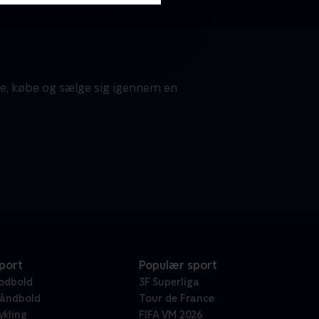
te, købe og sælge sig igennem en
port
Populær sport
odbold
3F Superliga
åndbold
Tour de France
ykling
FIFA VM 2026