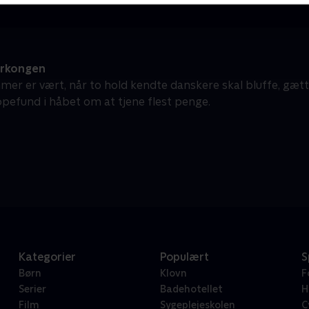
erkongen
mer er vært, når to hold kendte danskere skal bluffe, gæt
pefund i håbet om at tjene flest penge.
Kategorier
Populært
S
Børn
Klovn
F
Serier
Badehotellet
H
Film
Sygeplejeskolen
C