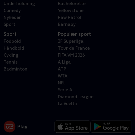
Underholdning
Bachelorette
Comedy
Yellowstone
Nyheder
Paw Patrol
Sport
Barnaby
Sport
Populær sport
Fodbold
3F Superliga
Håndbold
Tour de France
Cykling
FIFA VM 2026
Tennis
A Liga
Badminton
ATP
WTA
NFL
Serie A
Diamond League
La Vuelta