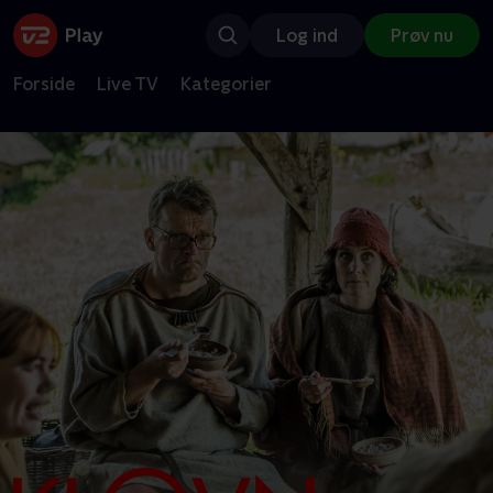
Log ind
Prøv nu
Forside
Live TV
Kategorier