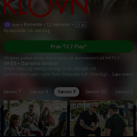
•
Komedie
•
11 sæsoner
•
Ny episode på søndag
Prøv TV 2 Play*
*Kræver pakken Basis. Administrer dit abonnement på Mit TV 2.
S9:E5 • Darwins kontor
Frank føler sig særlig udvalgt til at deltage i et
forskningsprojekt, som Eske Willerslev lidt tilfældigt
...
Læs mere
Sæson 7
Sæson 8
Sæson 9
Sæson 10
Sæson 11