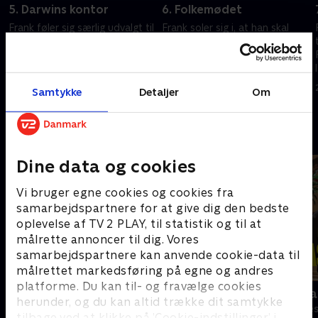
5. Darwins kontor
6. Folkemødet
Frank føler sig særlig udvalgt til
Frank soler sig i, at han skal
at deltage i et
holde klimatale til folkemødet
forskningsprojekt, som Eske
på Bornholm. Desværre stjæler
Willerslev lidt tilfældigt får
Bjarne Corydon al
inviteret ham med til.
opmærksomhed efter en
14. august 2022 • 23 min
21. august 2022 • 27 min
Samtykke
Detaljer
Om
heltemodig redningsaktion.
Andre så også
Dine data og cookies
Vi bruger egne cookies og cookies fra
samarbejdspartnere for at give dig den bedste
oplevelse af TV 2 PLAY, til statistik og til at
målrette annoncer til dig. Vores
samarbejdspartnere kan anvende cookie-data til
målrettet markedsføring på egne og andres
platforme. Du kan til- og fravælge cookies
De bedste år
Langt fra La
herunder, og du kan altid trække dit samtykke
Komedie • 2 sæsoner
Komedie • 5 sæ
tilbage ved at klikke på ’Cookie-indstillinger’ i