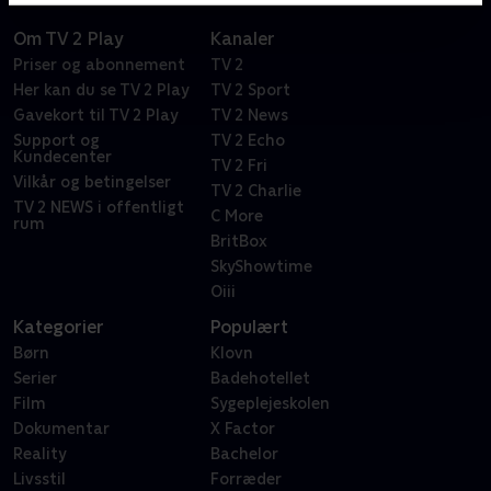
Om TV 2 Play
Kanaler
Priser og abonnement
TV 2
Her kan du se TV 2 Play
TV 2 Sport
Gavekort til TV 2 Play
TV 2 News
Support og
TV 2 Echo
Kundecenter
TV 2 Fri
Vilkår og betingelser
TV 2 Charlie
TV 2 NEWS i offentligt
C More
rum
BritBox
SkyShowtime
Oiii
Kategorier
Populært
Børn
Klovn
Serier
Badehotellet
Film
Sygeplejeskolen
Dokumentar
X Factor
Reality
Bachelor
Livsstil
Forræder