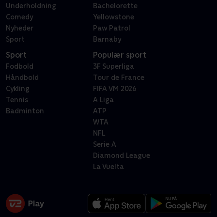
Underholdning
Bachelorette
Comedy
Yellowstone
Nyheder
Paw Patrol
Sport
Barnaby
Sport
Populær sport
Fodbold
3F Superliga
Håndbold
Tour de France
Cykling
FIFA VM 2026
Tennis
A Liga
Badminton
ATP
WTA
NFL
Serie A
Diamond League
La Vuelta