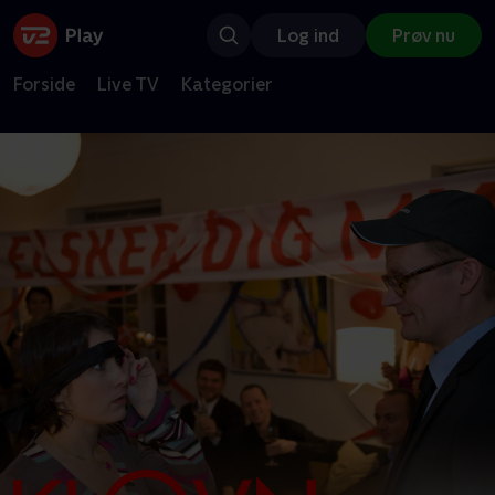
Log ind
Prøv nu
Forside
Live TV
Kategorier