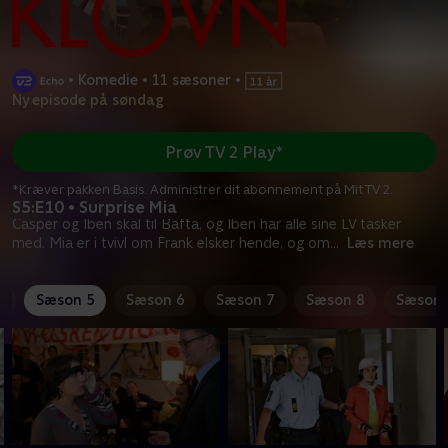
•
Komedie
•
11 sæsoner
•
Ny episode på søndag
Prøv TV 2 Play*
*Kræver pakken Basis. Administrer dit abonnement på Mit TV 2.
S5:E10 • Surprise Mia
Casper og Iben skal til Bafta, og Iben har alle sine LV tasker
med. Mia er i tvivl om Frank elsker hende, og om
...
Læs mere
4
Sæson 5
Sæson 6
Sæson 7
Sæson 8
Sæson 