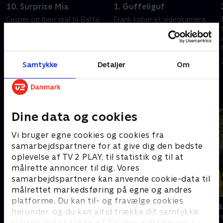
10. Surprise Mia
1. Guffeliguf
Casper og Iben skal til Bafta,
Frank køber et videokamera,
og Iben har alle sine LV tasker
men Casper forstår ikke, hvad
med. Mia er i tvivl om Frank
vil han filme, når der ikke
elsker hende, og om han hellere
længere sker noget
vil være kæreste med en, der er
spændende i deres liv. Men så
5. maj 2008 • 24 min
23. februar 2009 • 24 min
Samtykke
Detaljer
Om
kendt i branchen.
opstår et snehvidt drama i
Mias the-handel.
Andre så også
Dine data og cookies
Vi bruger egne cookies og cookies fra
samarbejdspartnere for at give dig den bedste
oplevelse af TV 2 PLAY, til statistik og til at
målrette annoncer til dig. Vores
samarbejdspartnere kan anvende cookie-data til
målrettet markedsføring på egne og andres
platforme. Du kan til- og fravælge cookies
De bedste år
Langt fra La
herunder, og du kan altid trække dit samtykke
Komedie • 2 sæsoner
Komedie • 5 sæ
tilbage ved at klikke på ’Cookie-indstillinger’ i