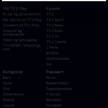
Om TV 2 Play
Kanaler
Priser og abonnement
TV 2
Her kan du se TV 2 Play
TV 2 Sport
Gavekort til TV 2 Play
TV 2 News
Support og
TV 2 Echo
Kundecenter
TV 2 Fri
Vilkår og betingelser
TV 2 Charlie
TV 2 NEWS i offentligt
C More
rum
BritBox
SkyShowtime
Oiii
Kategorier
Populært
Børn
Klovn
Serier
Badehotellet
Film
Sygeplejeskolen
Dokumentar
X Factor
Reality
Bachelor
Livsstil
Forræder