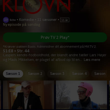
•
Komedie
•
11 sæsoner
•
Ny episode på søndag
Prøv TV 2 Play*
*Kræver pakken Basis. Administrer dit abonnement på Mit TV 2.
S1:E8 • Str. 44
Caspers kendis-fodboldhold, der blandt andre tæller Lars Højer
og Mads Mikkelsen, er plaget af afbud op til en
...
Læs mere
Sæson 1
Sæson 2
Sæson 3
Sæson 4
Sæson 5