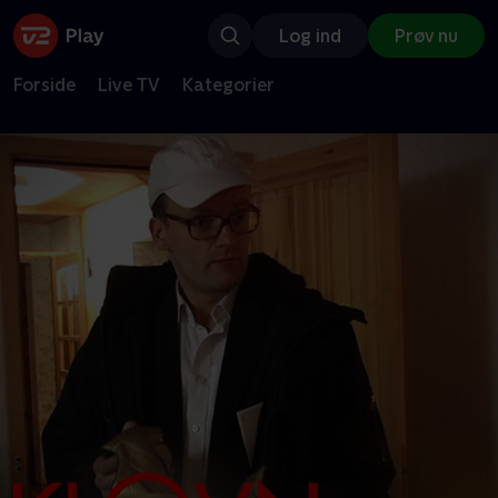
Log ind
Prøv nu
Forside
Live TV
Kategorier