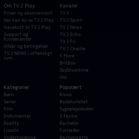
Om TV 2 Play
Kanaler
Priser og abonnement
TV 2
Her kan du se TV 2 Play
TV 2 Sport
Gavekort til TV 2 Play
TV 2 News
Support og
TV 2 Echo
Kundecenter
TV 2 Fri
Vilkår og betingelser
TV 2 Charlie
TV 2 NEWS i offentligt
C More
rum
BritBox
SkyShowtime
Oiii
Kategorier
Populært
Børn
Klovn
Serier
Badehotellet
Film
Sygeplejeskolen
Dokumentar
X Factor
Reality
Bachelor
Livsstil
Forræder
Underholdning
Bachelorette