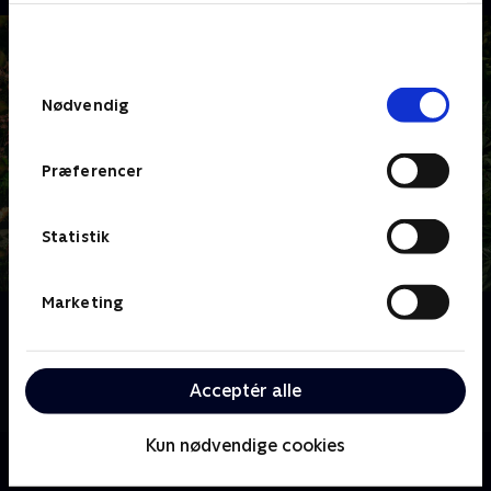
bunden af siden. Læs mere om hvordan TV 2
behandler dine oplysninger i
TV 2s privatlivspolitik
.
Samtykkevalg
Nødvendig
Præferencer
Statistik
Marketing
Om Klovn
Se den danske komedieserie, der følger de to venner
Frank Hvam og Casper Christensen, som spiller
Acceptér alle
overdrevne versioner af sig selv.
Kun nødvendige cookies