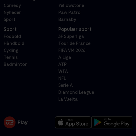
Comedy
Yellowstone
Nyheder
Paw Patrol
Sport
Barnaby
Sport
Populær sport
Fodbold
3F Superliga
Håndbold
Tour de France
Cykling
FIFA VM 2026
Tennis
A Liga
Badminton
ATP
WTA
NFL
Serie A
Diamond League
La Vuelta