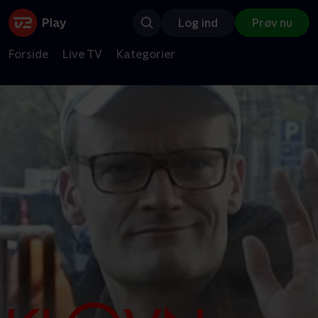
Log ind
Prøv nu
Forside
Live TV
Kategorier