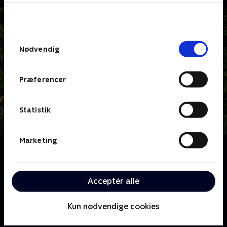
bunden af siden. Læs mere om hvordan TV 2
behandler dine oplysninger i
TV 2s privatlivspolitik
.
Samtykkevalg
Nødvendig
Præferencer
Statistik
Marketing
Om Klovn
Se den danske komedieserie, der følger de to venner
Frank Hvam og Casper Christensen, som spiller
Acceptér alle
overdrevne versioner af sig selv.
Kun nødvendige cookies