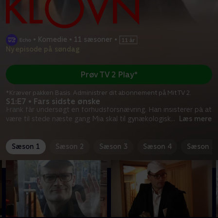
•
Komedie
•
11 sæsoner
•
Ny episode på søndag
Prøv TV 2 Play*
*Kræver pakken Basis. Administrer dit abonnement på Mit TV 2.
S1:E7 • Fars sidste ønske
Frank får undersøgt en forhudsforsnævring. Han insisterer på at
være til stede næste gang Mia skal til gynækologisk
...
Læs mere
Sæson 1
Sæson 2
Sæson 3
Sæson 4
Sæson 5