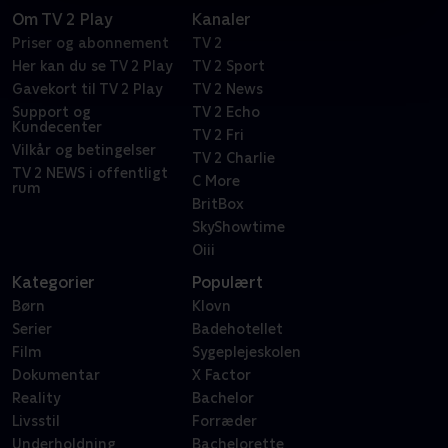
Om TV 2 Play
Kanaler
Priser og abonnement
TV 2
Her kan du se TV 2 Play
TV 2 Sport
Gavekort til TV 2 Play
TV 2 News
Support og
TV 2 Echo
Kundecenter
TV 2 Fri
Vilkår og betingelser
TV 2 Charlie
TV 2 NEWS i offentligt
C More
rum
BritBox
SkyShowtime
Oiii
Kategorier
Populært
Børn
Klovn
Serier
Badehotellet
Film
Sygeplejeskolen
Dokumentar
X Factor
Reality
Bachelor
Livsstil
Forræder
Underholdning
Bachelorette