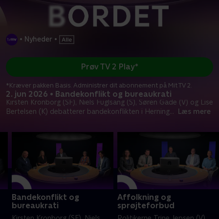
•
Nyheder
•
Prøv TV 2 Play*
*Kræver pakken Basis. Administrer dit abonnement på Mit TV 2.
2. jun 2026 • Bandekonflikt og bureaukrati
Kirsten Kronborg (SF), Niels Fuglsang (S), Søren Gade (V) og Lise
Bertelsen (K) debatterer bandekonflikten i Herning
...
Læs mere
Bandekonflikt og
Affolkning og
bureaukrati
sprøjteforbud
Kirsten Kronborg (SF), Niels
Politikerne Trine Jepsen (V),