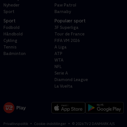
Nyheder
Paw Patrol
Sport
Barnaby
Sport
Populær sport
Fodbold
3F Superliga
Håndbold
Tour de France
Cykling
FIFA VM 2026
Tennis
A Liga
Badminton
ATP
WTA
NFL
Serie A
Diamond League
La Vuelta
Privatlivspolitik
Cookie-indstillinger
©
2026
TV 2 DANMARK A/S