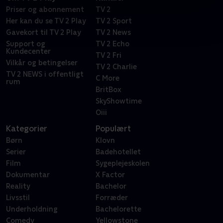
Priser og abonnement
TV 2
Her kan du se TV 2 Play
TV 2 Sport
Gavekort til TV 2 Play
TV 2 News
Support og
TV 2 Echo
Kundecenter
TV 2 Fri
Vilkår og betingelser
TV 2 Charlie
TV 2 NEWS i offentligt
C More
rum
BritBox
SkyShowtime
Oiii
Kategorier
Populært
Børn
Klovn
Serier
Badehotellet
Film
Sygeplejeskolen
Dokumentar
X Factor
Reality
Bachelor
Livsstil
Forræder
Underholdning
Bachelorette
Comedy
Yellowstone