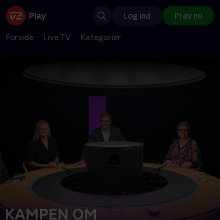
Log ind
Prøv nu
Forside
Live TV
Kategorier