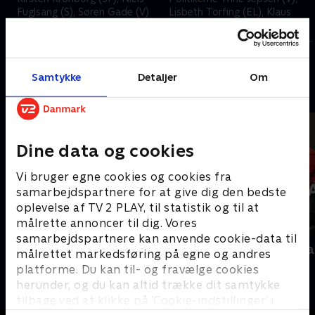
Fuglsang (S), Søren Gade (V)
Lisbeth Torfing (EL), Klaus
og Lise Bertelsen (K)
Flæng (S) og Anders Vistisen
debatterer bandekonflikten i
(DF) debatterer affolkning og
)
Herning og bureaukratiet i
sprøjteforbud.
2. juni 2026 • 47 min
19. maj 2026 • 56 min
Danmark.
Samtykke
Detaljer
Om
Andre så også
Dine data og cookies
Vi bruger egne cookies og cookies fra
samarbejdspartnere for at give dig den bedste
oplevelse af TV 2 PLAY, til statistik og til at
målrette annoncer til dig. Vores
samarbejdspartnere kan anvende cookie-data til
Interview med dronning Margrethe
Folketingsva
målrettet markedsføring på egne og andres
- 100-året for Genforeningen
Nyheder
platforme. Du kan til- og fravælge cookies
2020 • Nyheder • 38 min
herunder, og du kan altid trække dit samtykke
tilbage ved at klikke på ’Cookie-indstillinger’ i