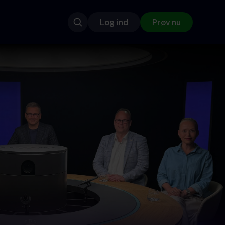
Log ind
Prøv nu