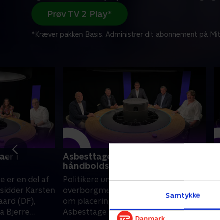
Prøv TV 2 Play*
*Kræver pakken Basis. Administrer dit abonnement på Mit
aer i
Asbesttage og
F
håndboldslutrunder
K
 er en del af
Politikere undsiger
B
 sidder Karsten
overborgmesteren i håndboldsnak
K
Samtykke
aard (DF),
om placering af nationalstadion.
E
a Bjerre
Asbesttage er også blandt emnerne i
K