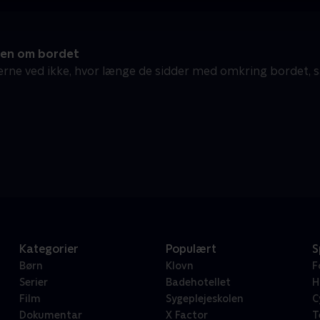
en om bordet
rne ved ikke, hvor længe de sidder med omkring bordet, så
Kategorier
Populært
S
Børn
Klovn
F
Serier
Badehotellet
H
Film
Sygeplejeskolen
C
Dokumentar
X Factor
T