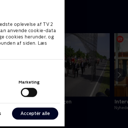
edste oplevelse af TV 2
e kan anvende cookie-data
ge cookies herunder, og
 bunden af siden. Læs
Marketing
ronningen og genforeningen
Inter
yheder
Nyhed
s
Acceptér alle