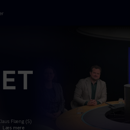
er
Klaus Flæng (S)
.
Læs mere