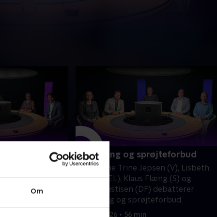
 bureaukrati
Affolkning og sprøjteforbud
F), Niels Fuglsang
Politikerne Trine Jepsen (V), Lisbeth
og Lise Bertelsen
Torfing (EL), Klaus Flæng (S) og
ekonflikten i
Anders Vistisen (DF) debatterer
Om
ratiet i Danmark.
affolkning og sprøjteforbud.
19. maj 2026 • 56 min