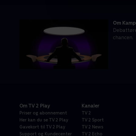
Om Kamp
Debattøre
chancen.
Om TV 2 Play
Kanaler
Priser og abonnement
TV 2
Her kan du se TV 2 Play
TV 2 Sport
Gavekort til TV 2 Play
TV 2 News
Support og Kundecenter
TV 2 Echo