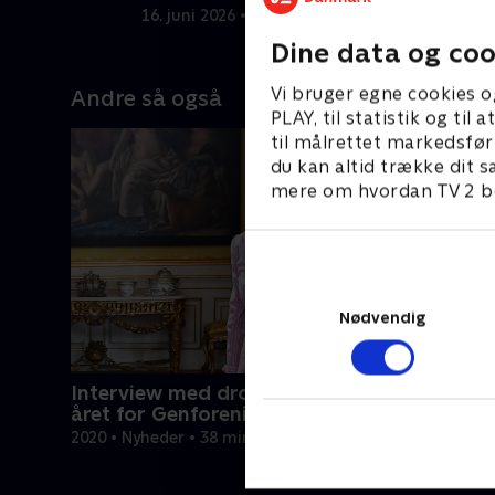
ugens debat.
F
16. juni 2026 • 57 min
9
Dine data og coo
Vi bruger egne cookies o
Andre så også
PLAY, til statistik og ti
til målrettet markedsfør
du kan altid trække dit s
mere om hvordan TV 2 be
Nødvendig
Interview med dronning Margrethe - 100-
året for Genforeningen
2020 • Nyheder • 38 min