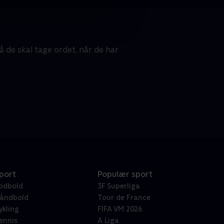
 de skal tage ordet, når de har
port
Populær sport
odbold
3F Superliga
åndbold
Tour de France
ykling
FIFA VM 2026
ennis
A Liga