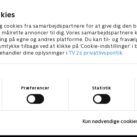
lydtkjær (DD).
. juni 2026 • 49 min
kies
g cookies fra samarbejdspartnere for at give dig den b
l at målrette annoncer til dig. Vores samarbejdspartner
ing på egne og andres platforme. Du kan til- og fravæl
amtykke tilbage ved at klikke på ’Cookie-indstillinger’ i
handler dine oplysninger i
TV 2s privatlivspolitik
.
Samtykkevalg
Præferencer
Statistik
Folketingsvalg - debatter
D
Nyheder
N
Kun nødvendige cookie