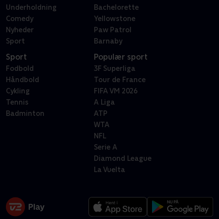
Underholdning
Bachelorette
Comedy
Yellowstone
Nyheder
Paw Patrol
Sport
Barnaby
Sport
Populær sport
Fodbold
3F Superliga
Håndbold
Tour de France
Cykling
FIFA VM 2026
Tennis
A Liga
Badminton
ATP
WTA
NFL
Serie A
Diamond League
La Vuelta