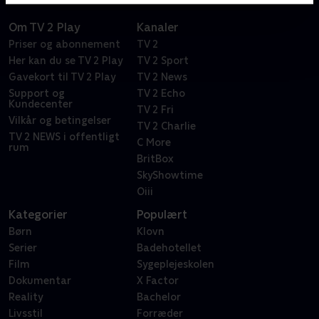
Om TV 2 Play
Kanaler
Priser og abonnement
TV 2
Her kan du se TV 2 Play
TV 2 Sport
Gavekort til TV 2 Play
TV 2 News
Support og
TV 2 Echo
Kundecenter
TV 2 Fri
Vilkår og betingelser
TV 2 Charlie
TV 2 NEWS i offentligt
C More
rum
BritBox
SkyShowtime
Oiii
Kategorier
Populært
Børn
Klovn
Serier
Badehotellet
Film
Sygeplejeskolen
Dokumentar
X Factor
Reality
Bachelor
Livsstil
Forræder