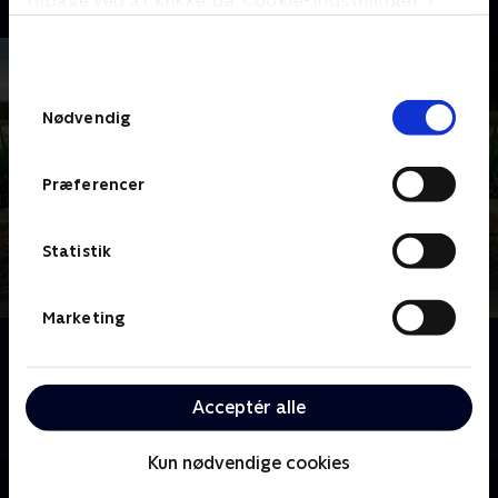
tilbage ved at klikke på ’Cookie-indstillinger’ i
bunden af siden. Læs mere om hvordan TV 2
behandler dine oplysninger i
TV 2s privatlivspolitik
.
Samtykkevalg
Nødvendig
Præferencer
Statistik
Marketing
Om Kærlighed hvor kragerne vender
Jagten på kærligheden er svær i de små landsbyer.
Fire singlefyre får en unik mulighed for at date en
Acceptér alle
flok bypiger i håbet om at finde den eneste ene.
Kun nødvendige cookies