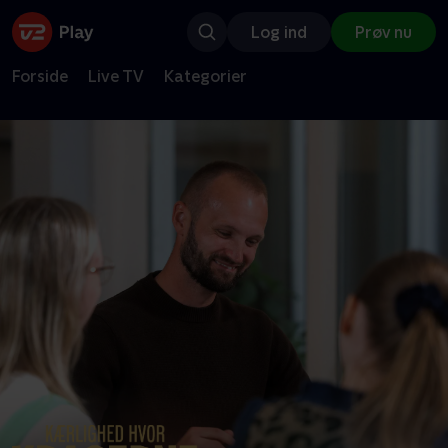
Log ind
Prøv nu
Forside
Live TV
Kategorier