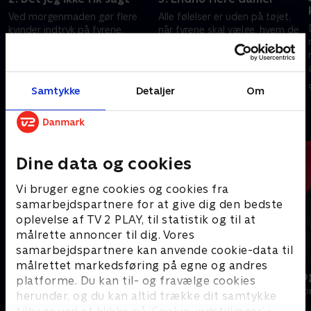
Ved morgenmaden gør flere
Alle følelser er uden på tøjet,
kvinder indtryk på fyrene.
når fyrene skal vælge, hvem de
Bagefter får kvinderne chancen
vil date videre. Flere kvinder må
for at fortælle noget vigtigt
tage skuffet hjem, men dagen
om sig selv, inden mændene
efter er et nyt hold kvinder klar.
26. januar 2026 • 40 min
2. februar 2026 • 40 min
træffer deres valg.
Samtykke
Detaljer
Om
Andre så også
Dine data og cookies
Vi bruger egne cookies og cookies fra
samarbejdspartnere for at give dig den bedste
oplevelse af TV 2 PLAY, til statistik og til at
målrette annoncer til dig. Vores
samarbejdspartnere kan anvende cookie-data til
målrettet markedsføring på egne og andres
Landmand søger kærlighed
Date mig nø
platforme. Du kan til- og fravælge cookies
Reality • 13 sæsoner
Reality • 7 sæso
herunder, og du kan altid trække dit samtykke