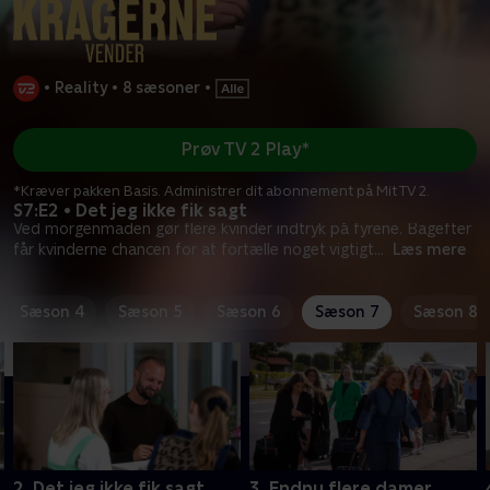
•
Reality
•
8 sæsoner
•
Prøv TV 2 Play*
*Kræver pakken Basis. Administrer dit abonnement på Mit TV 2.
S7:E2 • Det jeg ikke fik sagt
Ved morgenmaden gør flere kvinder indtryk på fyrene. Bagefter
får kvinderne chancen for at fortælle noget vigtigt
...
Læs mere
Sæson 4
Sæson 5
Sæson 6
Sæson 7
Sæson 8
2. Det jeg ikke fik sagt
3. Endnu flere damer