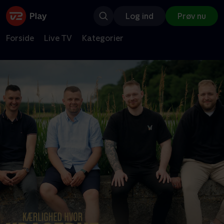
Log ind
Prøv nu
Forside
Live TV
Kategorier