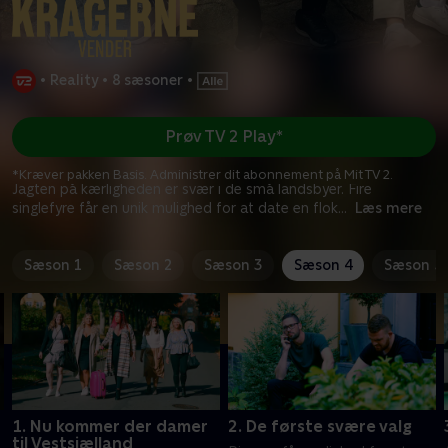
•
Reality
•
8 sæsoner
•
Prøv TV 2 Play*
*Kræver pakken Basis. Administrer dit abonnement på Mit TV 2.
Jagten på kærligheden er svær i de små landsbyer. Fire
singlefyre får en unik mulighed for at date en flok
...
Læs mere
Sæson 1
Sæson 2
Sæson 3
Sæson 4
Sæson 5
1. Nu kommer der damer
2. De første svære valg
til Vestsjælland