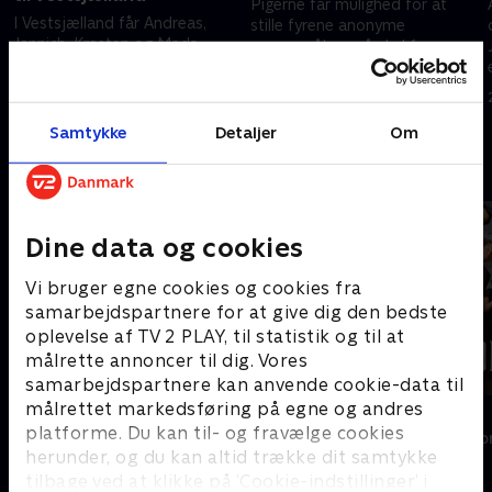
Pigerne får mulighed for at
I Vestsjælland får Andreas,
stille fyrene anonyme
Jannich, Kresten og Mads
spørgsmål, og så skal fyrene
besøg af intet mindre end 22
tage den første svære
kvinder. Men kan kemi og
beslutning og invitere udvalgte
21. marts 2023 • 39 min
kærlighed opstå på bare tre
piger med videre på date.
14. marts 2023 • 39 min
minutter?
Samtykke
Detaljer
Om
Andre så også
Dine data og cookies
Vi bruger egne cookies og cookies fra
samarbejdspartnere for at give dig den bedste
oplevelse af TV 2 PLAY, til statistik og til at
målrette annoncer til dig. Vores
samarbejdspartnere kan anvende cookie-data til
målrettet markedsføring på egne og andres
Landmand søger kærlighed
Forræder
platforme. Du kan til- og fravælge cookies
Reality • 13 sæsoner
Reality • 4 sæso
herunder, og du kan altid trække dit samtykke
tilbage ved at klikke på ’Cookie-indstillinger’ i