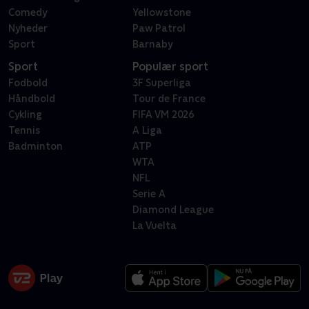
Comedy
Yellowstone
Nyheder
Paw Patrol
Sport
Barnaby
Sport
Populær sport
Fodbold
3F Superliga
Håndbold
Tour de France
Cykling
FIFA VM 2026
Tennis
A Liga
Badminton
ATP
WTA
NFL
Serie A
Diamond League
La Vuelta