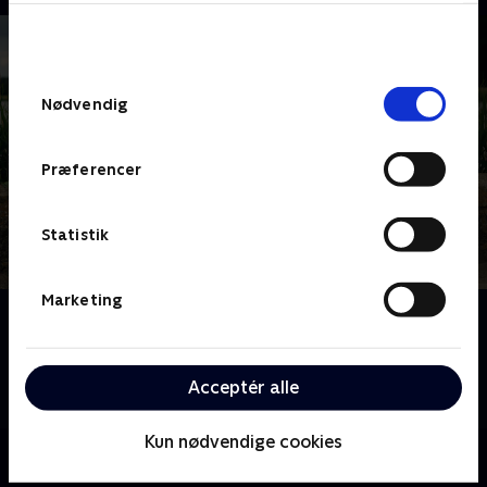
bunden af siden. Læs mere om hvordan TV 2
behandler dine oplysninger i
TV 2s privatlivspolitik
.
Samtykkevalg
Nødvendig
Præferencer
Statistik
Marketing
Om Kærlighed hvor kragerne vender
Jagten på kærligheden er svær i de små landsbyer.
Fire singlefyre får en unik mulighed for at date en
Acceptér alle
flok bypiger i håbet om at finde den eneste ene.
Kun nødvendige cookies