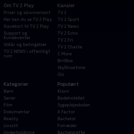
Om TV 2 Play
Kanaler
Priser og abonnement
TV 2
Her kan du se TV 2 Play
TV 2 Sport
Gavekort til TV 2 Play
TV 2 News
Support og
TV 2 Echo
Kundecenter
TV 2 Fri
Vilkår og betingelser
TV 2 Charlie
TV 2 NEWS i offentligt
C More
rum
BritBox
SkyShowtime
Oiii
Kategorier
Populært
Børn
Klovn
Serier
Badehotellet
Film
Sygeplejeskolen
Dokumentar
X Factor
Reality
Bachelor
Livsstil
Forræder
Underholdning
Bachelorette