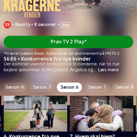
•
Reality
•
8 sæsoner
•
Prøv TV 2 Play*
*Kræver pakken Basis. Administrer dit abonnement på Mit TV 2.
S6:E6 • Konkurrence fra nye kvinder
Der kommer uventet konkurrence til kvinderne, når to nye
bejlere ankommer til Vestjylland. Angelica og
...
Læs mere
Sæson 4
Sæson 5
Sæson 6
Sæson 7
Sæson 8
6. Konkurrence fra nye
7. Hvem skal hjem?