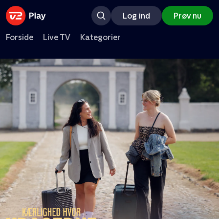
Log ind
Prøv nu
Forside
Live TV
Kategorier