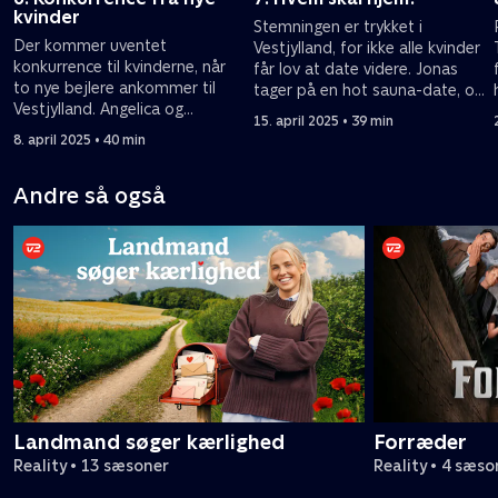
kvinder
Stemningen er trykket i
Der kommer uventet
.
Vestjylland, for ikke alle kvinder
konkurrence til kvinderne, når
får lov at date videre. Jonas
to nye bejlere ankommer til
tager på en hot sauna-date, og
Vestjylland. Angelica og
Thomas G lærer 'gå i byen'-
15. april 2025 • 39 min
Michelle gør sig på skift til
dans.
8. april 2025 • 40 min
overfor fyrene.
Andre så også
Landmand søger kærlighed
Forræder
Reality • 13 sæsoner
Reality • 4 sæso