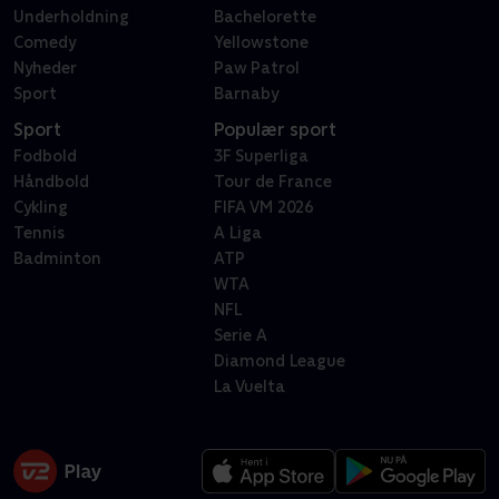
Underholdning
Bachelorette
Comedy
Yellowstone
Nyheder
Paw Patrol
Sport
Barnaby
Sport
Populær sport
Fodbold
3F Superliga
Håndbold
Tour de France
Cykling
FIFA VM 2026
Tennis
A Liga
Badminton
ATP
WTA
NFL
Serie A
Diamond League
La Vuelta