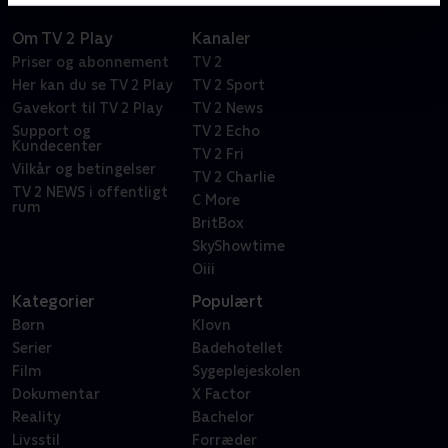
Om TV 2 Play
Kanaler
Priser og abonnement
TV 2
Her kan du se TV 2 Play
TV 2 Sport
Gavekort til TV 2 Play
TV 2 News
Support og
TV 2 Echo
Kundecenter
TV 2 Fri
Vilkår og betingelser
TV 2 Charlie
TV 2 NEWS i offentligt
C More
rum
BritBox
SkyShowtime
Oiii
Kategorier
Populært
Børn
Klovn
Serier
Badehotellet
Film
Sygeplejeskolen
Dokumentar
X Factor
Reality
Bachelor
Livsstil
Forræder