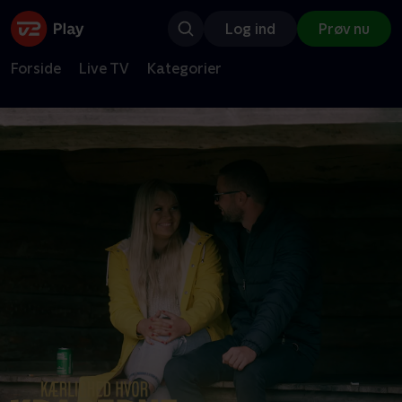
Log ind
Prøv nu
Forside
Live TV
Kategorier