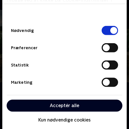
tilbage ved at klikke på ’Cookie-indstillinger’ i
bunden af siden. Læs mere om hvordan TV 2
behandler dine oplysninger i
TV 2s privatlivspolitik
.
Samtykkevalg
Nødvendig
Præferencer
Statistik
Marketing
Om Kærlighed hvor kragerne vender
Jagten på kærligheden er svær i de små landsbyer.
Fire singlefyre får en unik mulighed for at date en
Acceptér alle
flok bypiger i håbet om at finde den eneste ene.
Kun nødvendige cookies