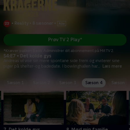
•
Reality
•
8 sæsoner
•
Prøv TV 2 Play*
*Kræver pakken Basis. Administrer dit abonnement på Mit TV 2.
S4:E7 • Det kolde gys
Andreas vil vise sin mere spontane side frem og inviterer sine
piger på shelter-og badedate. I bowlinghallen har
...
Læs mere
Sæson 1
Sæson 2
Sæson 3
Sæson 4
Sæson 5
7. Det kolde gys
8. Mød min familie