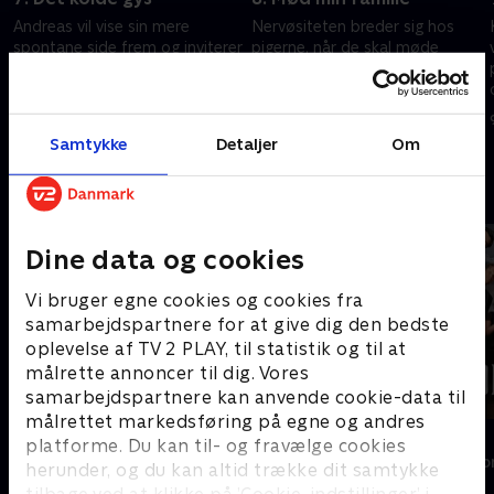
Andreas vil vise sin mere
Nervøsiteten breder sig hos
spontane side frem og inviterer
pigerne, når de skal møde
sine piger på shelter-og
fyrenes familier. Særligt Jannich
badedate. I bowlinghallen har
får stof til eftertanke, og Emilie
Jannich en helt særlig præmie
træffer en svær beslutning.
25. april 2023 • 39 min
2. maj 2023 • 39 min
til vinderen.
Samtykke
Detaljer
Om
Andre så også
Dine data og cookies
Vi bruger egne cookies og cookies fra
samarbejdspartnere for at give dig den bedste
oplevelse af TV 2 PLAY, til statistik og til at
målrette annoncer til dig. Vores
samarbejdspartnere kan anvende cookie-data til
målrettet markedsføring på egne og andres
Landmand søger kærlighed
Forræder
platforme. Du kan til- og fravælge cookies
Reality • 13 sæsoner
Reality • 4 sæso
herunder, og du kan altid trække dit samtykke