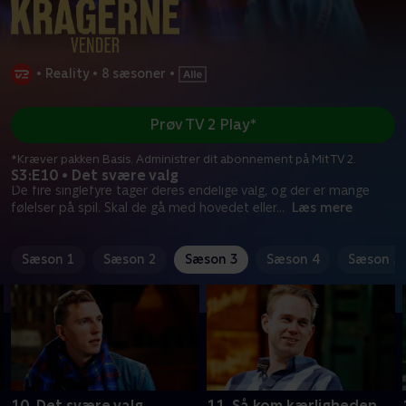
•
Reality
•
8 sæsoner
•
Prøv TV 2 Play*
*Kræver pakken Basis. Administrer dit abonnement på Mit TV 2.
S3:E10 • Det svære valg
De fire singlefyre tager deres endelige valg, og der er mange
følelser på spil. Skal de gå med hovedet eller
...
Læs mere
Sæson 1
Sæson 2
Sæson 3
Sæson 4
Sæson 5
10. Det svære valg
11. Så kom kærligheden