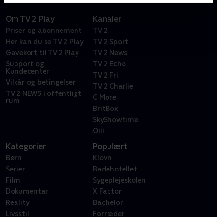
Om TV 2 Play
Kanaler
Priser og abonnement
TV 2
Her kan du se TV 2 Play
TV 2 Sport
Gavekort til TV 2 Play
TV 2 News
Support og
TV 2 Echo
Kundecenter
TV 2 Fri
Vilkår og betingelser
TV 2 Charlie
TV 2 NEWS i offentligt
C More
rum
BritBox
SkyShowtime
Oiii
Kategorier
Populært
Børn
Klovn
Serier
Badehotellet
Film
Sygeplejeskolen
Dokumentar
X Factor
Reality
Bachelor
Livsstil
Forræder