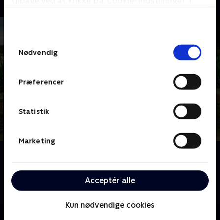
tilbage ved at klikke på ’Cookie-indstillinger’ i
bunden af siden. Læs mere om hvordan TV 2
behandler dine oplysninger i
TV 2s privatlivspolitik
.
Samtykkevalg
Nødvendig
Præferencer
Statistik
Marketing
Om Kærlighed hvor kragerne vender
Jagten på kærligheden er svær i de små landsbyer.
Fire singlefyre får en unik mulighed for at date en
Acceptér alle
flok bypiger i håbet om at finde den eneste ene.
Kun nødvendige cookies