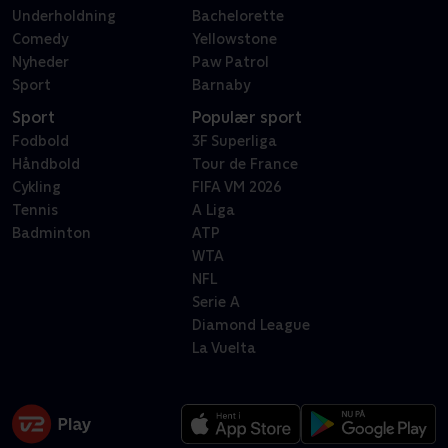
Underholdning
Bachelorette
Comedy
Yellowstone
Nyheder
Paw Patrol
Sport
Barnaby
Sport
Populær sport
Fodbold
3F Superliga
Håndbold
Tour de France
Cykling
FIFA VM 2026
Tennis
A Liga
Badminton
ATP
WTA
NFL
Serie A
Diamond League
La Vuelta