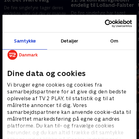
endelig til Lolland-Falster
De fire singlefyre tager deres
De fire singlefyre har taget
endelige valg, og der er mange
deres endelige valg. Men hvad
følelser på spil. Skal de gå med
nu hvis man har valgt den
hovedet eller hjertet, og ender
forkerte? Og vil pigerne flytte
de med deres rigtige match?
26. april 2022 • 28 min
til en ny landsdel efter
3. maj 2022 • 28 min
Samtykke
Detaljer
Om
kærligheden?
Andre så også
Dine data og cookies
Vi bruger egne cookies og cookies fra
samarbejdspartnere for at give dig den bedste
oplevelse af TV 2 PLAY, til statistik og til at
målrette annoncer til dig. Vores
samarbejdspartnere kan anvende cookie-data til
målrettet markedsføring på egne og andres
Landmand søger kærlighed
Forræder
platforme. Du kan til- og fravælge cookies
Reality • 13 sæsoner
Reality • 4 sæso
herunder, og du kan altid trække dit samtykke