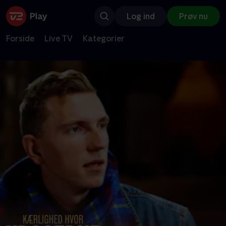
Log ind
Prøv nu
Forside
Live TV
Kategorier