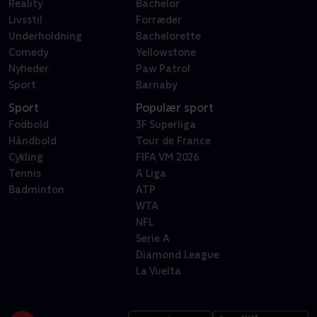
Reality
Bachelor
Livsstil
Forræder
Underholdning
Bachelorette
Comedy
Yellowstone
Nyheder
Paw Patrol
Sport
Barnaby
Sport
Populær sport
Fodbold
3F Superliga
Håndbold
Tour de France
Cykling
FIFA VM 2026
Tennis
A Liga
Badminton
ATP
WTA
NFL
Serie A
Diamond League
La Vuelta