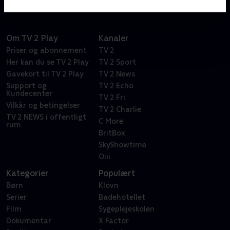
Om TV 2 Play
Kanaler
Priser og abonnement
TV 2
Her kan du se TV 2 Play
TV 2 Sport
Gavekort til TV 2 Play
TV 2 News
Support og
TV 2 Echo
Kundecenter
TV 2 Fri
Vilkår og betingelser
TV 2 Charlie
TV 2 NEWS i offentligt
C More
rum
BritBox
SkyShowtime
Oiii
Kategorier
Populært
Børn
Klovn
Serier
Badehotellet
Film
Sygeplejeskolen
Dokumentar
X Factor