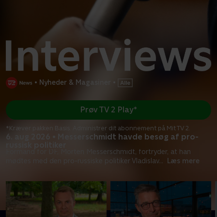
•
Nyheder & Magasiner
•
Prøv TV 2 Play*
*Kræver pakken Basis. Administrer dit abonnement på Mit TV 2.
6. aug 2026 • Messerschmidt havde besøg af pro-
russisk politiker
Formand for DF, Morten Messerschmidt, fortryder, at han
mødtes med den pro-russiske politiker Vladislav
...
Læs mere