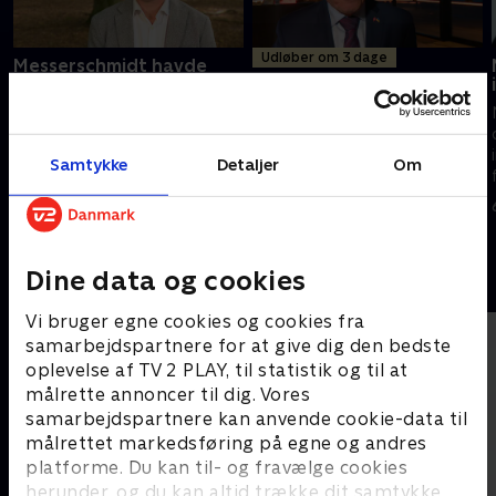
Udløber om 3 dage
Messerschmidt havde
besøg af pro-russisk
Fogh vil skabe alliance
politiker
uden USA
Formand for DF, Morten
Tidligere statsminister Anders
Messerschmidt, fortryder, at
Fogh Rasmussen foreslår en
Samtykke
Detaljer
Om
han mødtes med den pro-
alternativ klub af demokratiske
russiske politiker Vladislav
lande, som kan sige Trump
Dajkovi¶ fra Montenegro på
imod og tage teten i en tid
6. august 2026 • 10 min
11. maj 2026 • 11 min
Christiansborg.
med en ny verdensorden.
Dine data og cookies
Andre så også
Vi bruger egne cookies og cookies fra
samarbejdspartnere for at give dig den bedste
oplevelse af TV 2 PLAY, til statistik og til at
målrette annoncer til dig. Vores
samarbejdspartnere kan anvende cookie-data til
målrettet markedsføring på egne og andres
platforme. Du kan til- og fravælge cookies
herunder, og du kan altid trække dit samtykke