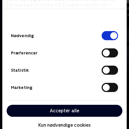
tilbage ved at klikke på ’Cookie-indstillinger’ i
Tirsdagsanalysen
Sporten - se
bunden af siden. Læs mere om hvordan TV 2
Nyheder & Magasiner
Nyheder & Maga
behandler dine oplysninger i
TV 2s privatlivspolitik
.
Samtykkevalg
Nødvendig
Præferencer
Statistik
Marketing
Om Interviews
Acceptér alle
Se udvalgte interviews fra hovedkanalen TV 2 eller TV
2 News.
Kun nødvendige cookies