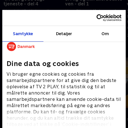
tjeneste - del 4
ven - del 1
Hvis det står til skuespillerne
Hans Pilgaard får besøg af
Bodil Jørgensen og Rasmus
taknemmelige mænd og
Botoft, så bliver resultatet af
kvinder, der alle gerne vil
deres anstrengelser til en stor
belønne deres allerbedste ven
check til Kræftens
at have været der for dem, når
Samtykke
Detaljer
Om
7. september 2009 • 40 min
14. september 2009 • 39 min
Bekæmpelse og IBIS.
det brændte på.
Andre så også
Dine data og cookies
Vi bruger egne cookies og cookies fra
samarbejdspartnere for at give dig den bedste
oplevelse af TV 2 PLAY, til statistik og til at
målrette annoncer til dig. Vores
samarbejdspartnere kan anvende cookie-data til
målrettet markedsføring på egne og andres
platforme. Du kan til- og fravælge cookies
Hvem vil være millionær?
Lykkehjulet
herunder, og du kan altid trække dit samtykke
Quiz-shows • 4 sæsoner
Quiz-shows • 2
tilbage ved at klikke på ’Cookie-indstillinger’ i