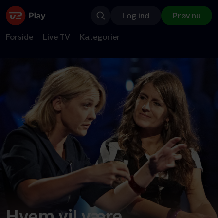
Log ind
Prøv nu
Forside
Live TV
Kategorier
Hvem vil være