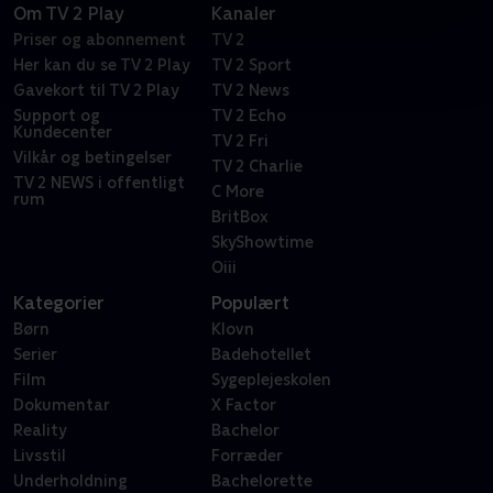
Om TV 2 Play
Kanaler
Priser og abonnement
TV 2
Her kan du se TV 2 Play
TV 2 Sport
Gavekort til TV 2 Play
TV 2 News
Support og
TV 2 Echo
Kundecenter
TV 2 Fri
Vilkår og betingelser
TV 2 Charlie
TV 2 NEWS i offentligt
C More
rum
BritBox
SkyShowtime
Oiii
Kategorier
Populært
Børn
Klovn
Serier
Badehotellet
Film
Sygeplejeskolen
Dokumentar
X Factor
Reality
Bachelor
Livsstil
Forræder
Underholdning
Bachelorette