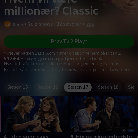
millionær? Classic
•
Quiz-shows
•
12 sæsoner
•
Prøv TV 2 Play*
*Kræver pakken Basis. Administrer dit abonnement på Mit TV 2.
S17:E4 • I den gode sags tjeneste - del 4
Hvis det står til skuespillerne Bodil Jørgensen og Rasmus
Botoft, så bliver resultatet af deres anstrengelser
...
Læs mere
Sæson 15
Sæson 16
Sæson 17
Sæson 18
Sæs
4. I den gode sags
5. Mig og min allerbedste