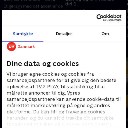
del 1
Et gensyn med det andet af de
Nogle af Danmarks storfamilier
t
programmer, der blev sendt da
er inviteret til dyst på
'Hvem vil være millionær?'
paratviden. Med fire børn eller
r
fyldte ti år. I programmet bliver
flere kan man nok have brug
der præsenteret 'Alle mod alle'.
19. oktober 2009 • 42 min
for at hente nogle ekstra
Samtykke
Detaljer
Om
26. oktober 2009 • 39 min
kroner hjem.
Andre så også
Dine data og cookies
Vi bruger egne cookies og cookies fra
samarbejdspartnere for at give dig den bedste
oplevelse af TV 2 PLAY, til statistik og til at
målrette annoncer til dig. Vores
samarbejdspartnere kan anvende cookie-data til
målrettet markedsføring på egne og andres
platforme. Du kan til- og fravælge cookies
Hvem vil være millionær?
Lykkehjulet
herunder, og du kan altid trække dit samtykke
Quiz-shows • 4 sæsoner
Quiz-shows • 2
tilbage ved at klikke på ’Cookie-indstillinger’ i