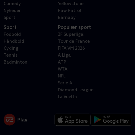
Comedy
Yellowstone
Nyheder
Paw Patrol
Sport
Barnaby
Sport
Populær sport
Fodbold
3F Superliga
Håndbold
Tour de France
Cykling
FIFA VM 2026
Tennis
A Liga
Badminton
ATP
WTA
NFL
Serie A
Diamond League
La Vuelta