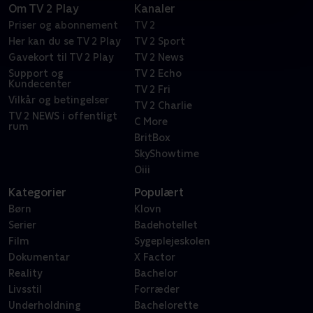
Om TV 2 Play
Kanaler
Priser og abonnement
TV 2
Her kan du se TV 2 Play
TV 2 Sport
Gavekort til TV 2 Play
TV 2 News
Support og
TV 2 Echo
Kundecenter
TV 2 Fri
Vilkår og betingelser
TV 2 Charlie
TV 2 NEWS i offentligt
C More
rum
BritBox
SkyShowtime
Oiii
Kategorier
Populært
Børn
Klovn
Serier
Badehotellet
Film
Sygeplejeskolen
Dokumentar
X Factor
Reality
Bachelor
Livsstil
Forræder
Underholdning
Bachelorette