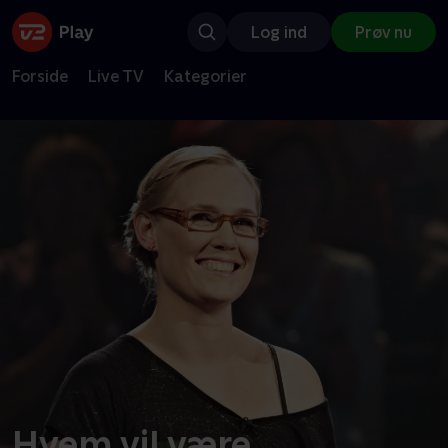
Log ind
Prøv nu
Forside
Live TV
Kategorier
Hvem vil være