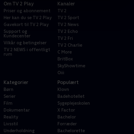
Om TV 2 Play
Kanaler
Priser og abonnement
TV 2
Her kan du se TV 2 Play
TV 2 Sport
Gavekort til TV 2 Play
TV 2 News
Support og
TV 2 Echo
Kundecenter
TV 2 Fri
Vilkår og betingelser
TV 2 Charlie
TV 2 NEWS i offentligt
C More
rum
BritBox
SkyShowtime
Oiii
Kategorier
Populært
Børn
Klovn
Serier
Badehotellet
Film
Sygeplejeskolen
Dokumentar
X Factor
Reality
Bachelor
Livsstil
Forræder
Underholdning
Bachelorette