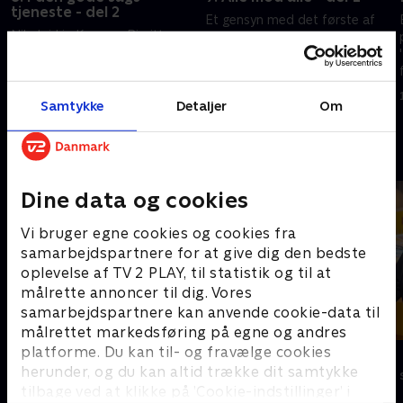
tjeneste - del 2
Et gensyn med det første af
Nikolaj Lie Kaas og Birgitte
de programmer, der blev sendt
Hjort tager plads i de varme
da 'Hvem vil være millionær?'
stole. Og spændende bliver
fyldte ti år. I programmet bliver
det, for de to er allerede
der præsenteret 'Alle mod alle'.
12. oktober 2009 • 40 min
kravlet et godt stykke op ad
Samtykke
Detaljer
Om
5. oktober 2009 • 40 min
beløbsstigen.
Andre så også
Dine data og cookies
Vi bruger egne cookies og cookies fra
samarbejdspartnere for at give dig den bedste
oplevelse af TV 2 PLAY, til statistik og til at
målrette annoncer til dig. Vores
samarbejdspartnere kan anvende cookie-data til
målrettet markedsføring på egne og andres
platforme. Du kan til- og fravælge cookies
Hvem vil være millionær?
Lykkehjulet
herunder, og du kan altid trække dit samtykke
Quiz-shows • 4 sæsoner
Quiz-shows • 2
tilbage ved at klikke på ’Cookie-indstillinger’ i