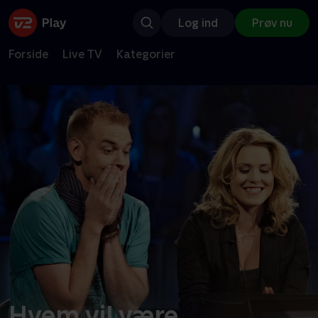
Log ind
Prøv nu
Forside
Live TV
Kategorier
Hvem vil være