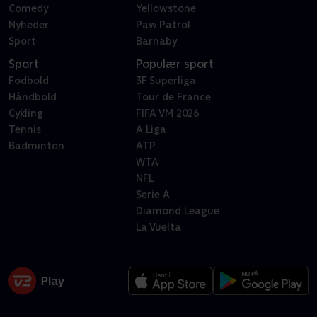
Comedy
Yellowstone
Nyheder
Paw Patrol
Sport
Barnaby
Sport
Populær sport
Fodbold
3F Superliga
Håndbold
Tour de France
Cykling
FIFA VM 2026
Tennis
A Liga
Badminton
ATP
WTA
NFL
Serie A
Diamond League
La Vuelta