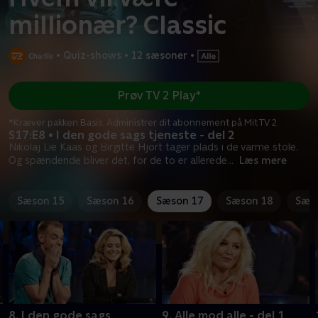
millionær? Classic
•
Quiz-shows
•
12 sæsoner
•
Prøv TV 2 Play*
*Kræver pakken Basis. Administrer dit abonnement på Mit TV 2.
S17:E8 • I den gode sags tjeneste - del 2
Nikolaj Lie Kaas og Birgitte Hjort tager plads i de varme stole.
Og spændende bliver det, for de to er allerede
...
Læs mere
Sæson 15
Sæson 16
Sæson 17
Sæson 18
Sæs
8. I den gode sags
9. Alle mod alle - del 1