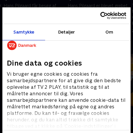
r
Hans Pilgaard får besøg af
Hans Pilgaard er blevet grebet
Rasmus Ott og Sebastian
af julestemningen og har
Aagaard fra TV 2s julekalender
inviteret Pernille Høier og
'Jesus & Josefine', og
Nikolaj Steen - kendt fra
ungersvendene er i dette
julekalenderen 'Jesus &
14. december 2009 • 41 min
21. december 2009 • 39 min
Samtykke
Detaljer
Om
program 20 og 21 år.
Josefine'.
Andre så også
Dine data og cookies
Vi bruger egne cookies og cookies fra
samarbejdspartnere for at give dig den bedste
oplevelse af TV 2 PLAY, til statistik og til at
målrette annoncer til dig. Vores
samarbejdspartnere kan anvende cookie-data til
målrettet markedsføring på egne og andres
Hvem vil være millionær?
Lykkehjulet
platforme. Du kan til- og fravælge cookies
Quiz-shows • 4 sæsoner
Quiz-shows • 2
herunder, og du kan altid trække dit samtykke
tilbage ved at klikke på ’Cookie-indstillinger’ i
bunden af siden. Læs mere om hvordan TV 2