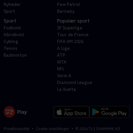
Nyheder
Paw Patrol
Sport
Barnaby
Sport
Populær sport
Fodbold
3F Superliga
Håndbold
Tour de France
Cykling
FIFA VM 2026
Tennis
A Liga
Badminton
ATP
WTA
NFL
Serie A
Diamond League
La Vuelta
Privatlivspolitik
Cookie-indstillinger
©
2026
TV 2 DANMARK A/S