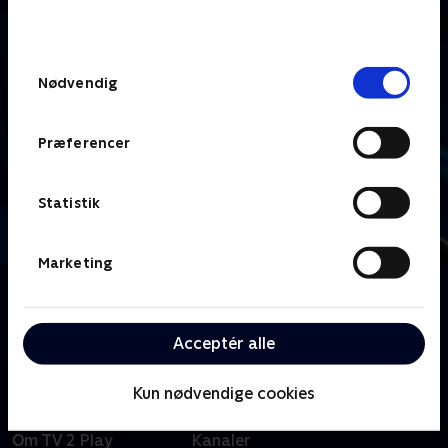
behandler dine oplysninger i
TV 2s privatlivspolitik
.
Samtykkevalg
Nødvendig
Præferencer
Statistik
Marketing
Om Hvem vil være millionær? Classic
Se eller gense de gode, gamle millionærprogrammer,
hvor der quizzes om alt mellem himmel og jord.
Acceptér alle
Kun nødvendige cookies
Om TV 2 Play
Kanaler