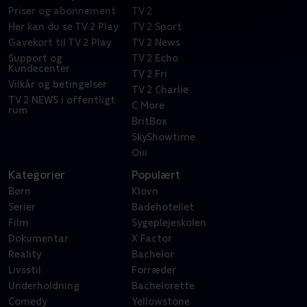
Priser og abonnement
TV 2
Her kan du se TV 2 Play
TV 2 Sport
Gavekort til TV 2 Play
TV 2 News
Support og
TV 2 Echo
Kundecenter
TV 2 Fri
Vilkår og betingelser
TV 2 Charlie
TV 2 NEWS i offentligt
C More
rum
BritBox
SkyShowtime
Oiii
Kategorier
Populært
Børn
Klovn
Serier
Badehotellet
Film
Sygeplejeskolen
Dokumentar
X Factor
Reality
Bachelor
Livsstil
Forræder
Underholdning
Bachelorette
Comedy
Yellowstone