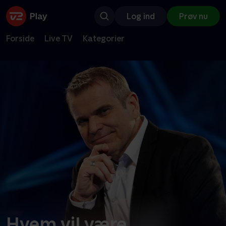
Log ind
Prøv nu
Forside
Live TV
Kategorier
Hvem vil være