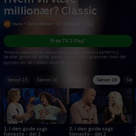
millionær? Classic
•
Quiz-shows
•
12 sæsoner
•
Prøv TV 2 Play*
*Kræver pakken Basis. Administrer dit abonnement på Mit TV 2.
Se eller gense de gode, gamle millionærprogrammer, hvor der
quizzes om alt mellem himmel og jord.
Sæson 15
Sæson 16
Sæson 17
Sæson 18
Sæs
1. I den gode sags
2. I den gode sags
tjeneste - del 1
tjeneste - del 2