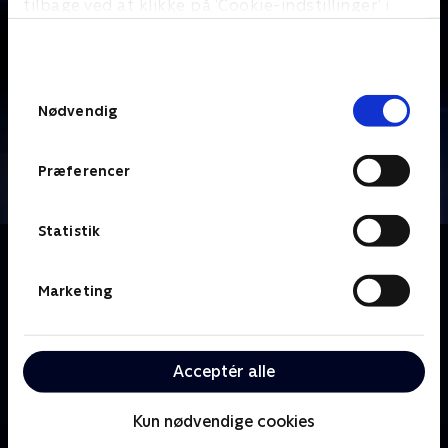
tilbage ved at klikke på ’Cookie-indstillinger’ i
bunden af siden. Læs mere om hvordan TV 2
behandler dine oplysninger i
TV 2s privatlivspolitik
.
Samtykkevalg
Nødvendig
Præferencer
Statistik
Om Hvad foregår der?
Hvad foregår der på OnlyFans? Hvorfor tager så
Marketing
mange unge kokain? Og hvad sker der, når
toppolitikere konfronteres af almindelige unge
mennesker i en benhård debat? Det undersøger vært
Acceptér alle
Sigge Højbjerg i denne programserie. Vi snakker om
alt det akavede, det vilde og det, vi ikke forstår.
Kun nødvendige cookies