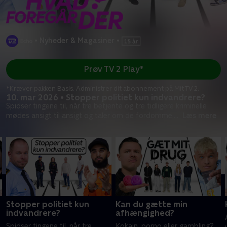
•
Nyheder & Magasiner
•
Prøv TV 2 Play*
*Kræver pakken Basis. Administrer dit abonnement på Mit TV 2.
10. mar 2026 • Stopper politiet kun indvandrere?
Spidser tingene til, når tre betjente og tre tidligere kriminelle
mødes ansigt til ansigt og taler om de fordomme,
...
Læs mere
Stopper politiet kun
Kan du gætte min
indvandrere?
afhængighed?
Spidser tingene til, når tre
Kokain, porno eller gambling?