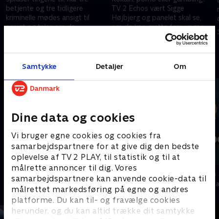
betjente og tre tidligere
TV 2 Echos vært Sigge
kriminelle mødes ansigt til
Højbjerg og panelet skal se,
ansigt og taler om de
om de kan gætte fem unges
fordomme, som vi alle tænker,
tidligere afhængigheder.
10. marts 2026 • 37 min
3. marts 2026 • 28 min
men ingen tør sige højt?
Andre så også
Samtykke
Detaljer
Om
Dine data og cookies
Vi bruger egne cookies og cookies fra
samarbejdspartnere for at give dig den bedste
oplevelse af TV 2 PLAY, til statistik og til at
målrette annoncer til dig. Vores
Skyggesiden
Presselogen
samarbejdspartnere kan anvende cookie-data til
Nyheder & Magasiner
Nyheder & Maga
målrettet markedsføring på egne og andres
platforme. Du kan til- og fravælge cookies
herunder, og du kan altid trække dit samtykke