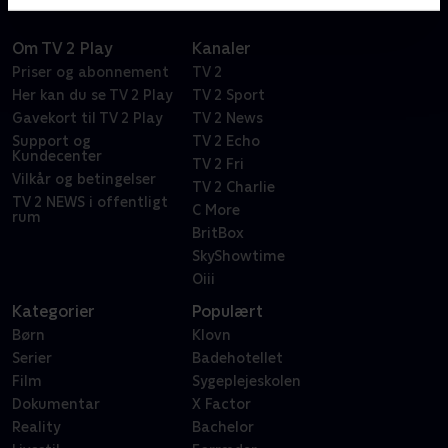
Om TV 2 Play
Kanaler
Priser og abonnement
TV 2
Her kan du se TV 2 Play
TV 2 Sport
Gavekort til TV 2 Play
TV 2 News
Support og
TV 2 Echo
Kundecenter
TV 2 Fri
Vilkår og betingelser
TV 2 Charlie
TV 2 NEWS i offentligt
C More
rum
BritBox
SkyShowtime
Oiii
Kategorier
Populært
Børn
Klovn
Serier
Badehotellet
Film
Sygeplejeskolen
Dokumentar
X Factor
Reality
Bachelor