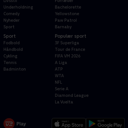
Livsstil
Forræder
Underholdning
Bachelorette
Comedy
Yellowstone
Nyheder
Paw Patrol
Sport
Barnaby
Sport
Populær sport
Fodbold
3F Superliga
Håndbold
Tour de France
Cykling
FIFA VM 2026
Tennis
A Liga
Badminton
ATP
WTA
NFL
Serie A
Diamond League
La Vuelta