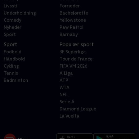
Livsstil
Forræder
Underholdning
Bachelorette
Comedy
Yellowstone
Nyheder
Paw Patrol
Sport
Barnaby
Sport
Populær sport
Fodbold
3F Superliga
Håndbold
Tour de France
Cykling
FIFA VM 2026
Tennis
A Liga
Badminton
ATP
WTA
NFL
Serie A
Diamond League
La Vuelta