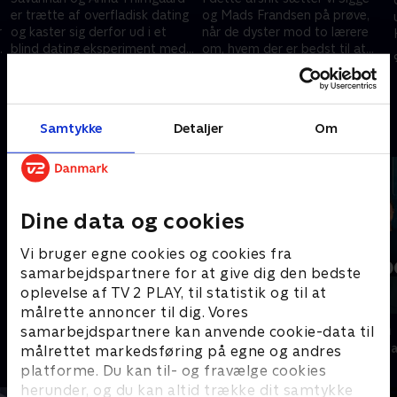
er trætte af overfladisk dating
og Mads Frandsen på prøve,
r
og kaster sig derfor ud i et
når de dyster mod to lærere
blind dating eksperiment med
om, hvem der er bedst til at
seks mænd.
gætte, hvad 12 personer
23. juni 2026 • 44 min
16. juni 2026 • 35 min
studerer.
Samtykke
Detaljer
Om
Andre så også
Dine data og cookies
Vi bruger egne cookies og cookies fra
samarbejdspartnere for at give dig den bedste
oplevelse af TV 2 PLAY, til statistik og til at
målrette annoncer til dig. Vores
Skyggesiden
Presselogen
samarbejdspartnere kan anvende cookie-data til
Nyheder & Magasiner
Nyheder & Maga
målrettet markedsføring på egne og andres
platforme. Du kan til- og fravælge cookies
herunder, og du kan altid trække dit samtykke