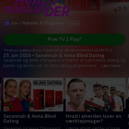
•
Nyheder & Magasiner
•
Prøv TV 2 Play*
*Kræver pakken Basis. Administrer dit abonnement på Mit TV 2.
23. jun 2026 • Savannah & Anna Blind Dating
Savannah og Anna Thimgaard er trætte af overfladisk dating og
kaster sig derfor ud i et blind dating eksperiment
...
Læs mere
Savannah & Anna Blind
Hvad i alverden laver en
Dating
værktøjsmager?
Savannah og Anna Thimgaard
I dette afsnit sætter vi Sigge