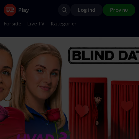
Log ind
Prøv nu
Forside
Live TV
Kategorier