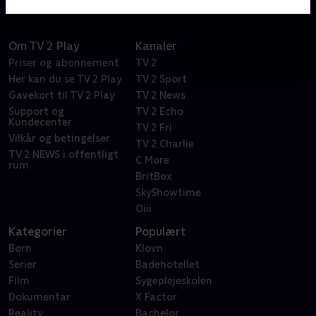
Om TV 2 Play
Kanaler
Priser og abonnement
TV 2
Her kan du se TV 2 Play
TV 2 Sport
Gavekort til TV 2 Play
TV 2 News
Support og
TV 2 Echo
Kundecenter
TV 2 Fri
Vilkår og betingelser
TV 2 Charlie
TV 2 NEWS i offentligt
C More
rum
BritBox
SkyShowtime
Oiii
Kategorier
Populært
Børn
Klovn
Serier
Badehotellet
Film
Sygeplejeskolen
Dokumentar
X Factor
Reality
Bachelor