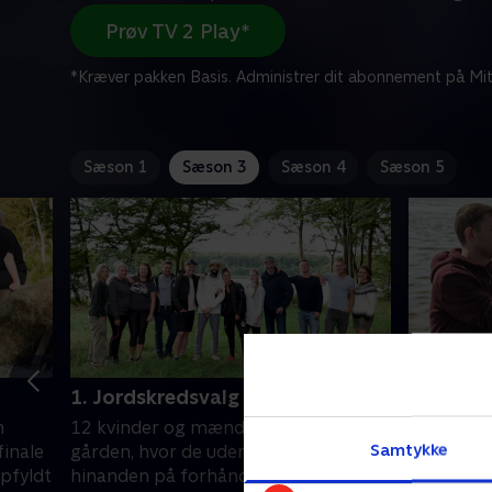
Prøv TV 2 Play*
*Kræver pakken Basis. Administrer dit abonnement på Mit
Sæson 1
Sæson 3
Sæson 4
Sæson 5
1. Jordskredsvalg
2. Ødegå
lysegrøn
n
12 kvinder og mænd flytter ind på
To beboer
Samtykke
finale
gården, hvor de uden at kende
'Hjem til 
opfyldt
hinanden på forhånd skal få en