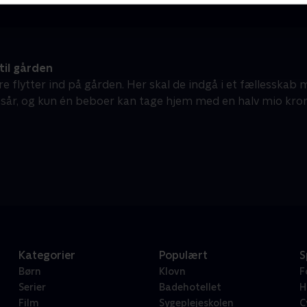
til gården
 flytter ind på gården. Her skal de indgå i et fællesskab m
år, og kun én beboer kan tage hjem med en halv mio kron
Kategorier
Populært
S
Børn
Klovn
F
Serier
Badehotellet
H
Film
Sygeplejeskolen
C