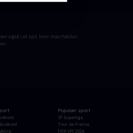
en også i et spil, hvor man høster,
er.
port
Populær sport
odbold
3F Superliga
åndbold
Tour de France
ykling
FIFA VM 2026