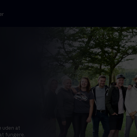
er
e uden at
at fungere.