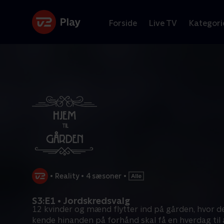
Forside
Live TV
Kategori
•
Reality
•
4 sæsoner
•
S3:E1 • Jordskredsvalg
12 kvinder og mænd flytter ind på gården, hvor d
kende hinanden på forhånd skal få en hverdag til 