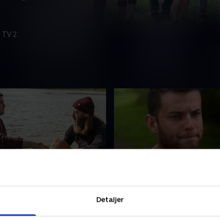
 TV 2.
rden - Håbet er
3. Ødegården -
t
Hvedebrødsdagene er o
Detaljer
e fra tidligere sæsoner af
Madsituationen er kritisk, o
gården' flytter ind på
med at bygge Ødegården o