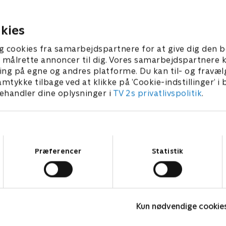
 - et udsted, der ikke
på Søren og Jeppes kræfter
 meget andet end to
dårlig stemning hviler over
 og et tag.
Ødegården.
kies
2019 • 15 min
17. marts 2019 • 9 min
g cookies fra samarbejdspartnere for at give dig den b
l at målrette annoncer til dig. Vores samarbejdspartner
ing på egne og andres platforme. Du kan til- og fravæl
amtykke tilbage ved at klikke på ’Cookie-indstillinger’ i
handler dine oplysninger i
TV 2s privatlivspolitik
.
Samtykkevalg
Præferencer
Statistik
Alene sammen
L
Kun nødvendige cookie
Reality • 3 sæsoner
R