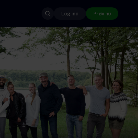
Log ind
Prøv nu