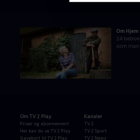
Om Hjem 
14 beboere
som man s
Om TV 2 Play
Kanaler
Priser og abonnement
TV 2
Her kan du se TV 2 Play
TV 2 Sport
Gavekort til TV 2 Play
TV 2 News