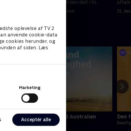
. Brok og
kommer, bliver gården delt i to.
aftal
udfor
17. marts 2019 • 51 min
31. de
edste oplevelse af TV 2
e kan anvende cookie-data
ge cookies herunder, og
 bunden af siden. Læs
Marketing
andmand søger kærlighed Australien
Den f
s
Acceptér alle
eality • 3 sæsoner
Realit