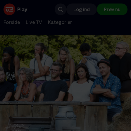
Log ind
Prøv nu
Forside
Live TV
Kategorier