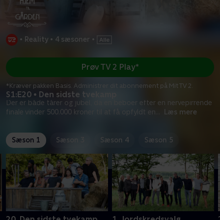
•
Reality
•
4 sæsoner
•
Prøv TV 2 Play*
*Kræver pakken Basis. Administrer dit abonnement på Mit TV 2.
S1:E20 • Den sidste tvekamp
Der er både tårer og jubel, da en beboer efter en nervepirrende
finale vinder 500.000 kroner til at få opfyldt en
...
Læs mere
Sæson 1
Sæson 3
Sæson 4
Sæson 5
20. Den sidste tvekamp
1. Jordskredsvalg