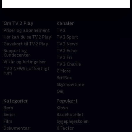
Om TV 2 Play
Kanaler
Priser og abonnement
TV 2
Her kan du se TV 2 Play
TV 2 Sport
Gavekort til TV 2 Play
TV 2 News
Support og
TV 2 Echo
Kundecenter
TV 2 Fri
Vilkår og betingelser
TV 2 Charlie
TV 2 NEWS i offentligt
C More
rum
BritBox
SkyShowtime
Oiii
Kategorier
Populært
Børn
Klovn
Serier
Badehotellet
Film
Sygeplejeskolen
Dokumentar
X Factor