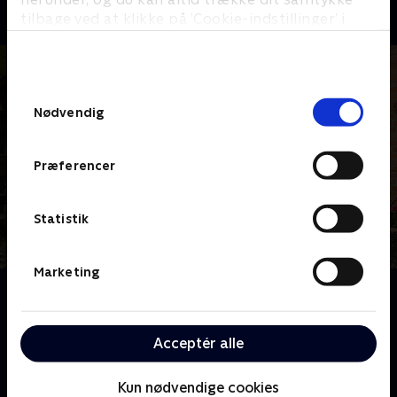
tilbage ved at klikke på ’Cookie-indstillinger’ i
bunden af siden. Læs mere om hvordan TV 2
behandler dine oplysninger i
TV 2s privatlivspolitik
.
Samtykkevalg
Nødvendig
Præferencer
Statistik
Marketing
Om Hjem til gården
14 beboere flytter ind på gården. Her skal de indgå i
et fællesskab men også i et spil, hvor man høster,
Acceptér alle
som man sår, og kun én beboer kan tage hjem med
en halv mio kroner.
Kun nødvendige cookies