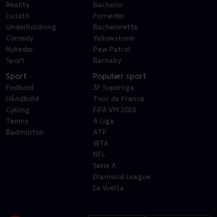
Reality
Bachelor
Livsstil
Forræder
Underholdning
Bachelorette
Comedy
Yellowstone
Nyheder
Paw Patrol
Sport
Barnaby
Sport
Populær sport
Fodbold
3F Superliga
Håndbold
Tour de France
Cykling
FIFA VM 2026
Tennis
A Liga
Badminton
ATP
WTA
NFL
Serie A
Diamond League
La Vuelta