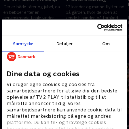
Der er både tårer og jubel, da
12 kvinder og mænd flytter ind
en beboer efter en
på gården, hvor de uden at
nervepirrende finale vinder
kende hinanden på forhånd
500.000 kroner til at få opfyldt
skal få en hverdag til at
en personlig drøm. Hvem bliver
fungere.
22. maj 2017 • 24 min
17. marts 2019 • 53 min
det?
Samtykke
Detaljer
Om
Andre så også
Dine data og cookies
Vi bruger egne cookies og cookies fra
samarbejdspartnere for at give dig den bedste
oplevelse af TV 2 PLAY, til statistik og til at
målrette annoncer til dig. Vores
samarbejdspartnere kan anvende cookie-data til
målrettet markedsføring på egne og andres
Landmand søger kærlighed
Forræder
platforme. Du kan til- og fravælge cookies
Reality • 13 sæsoner
Reality • 4 sæso
herunder, og du kan altid trække dit samtykke