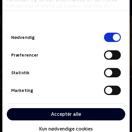
tilbage ved at klikke på ’Cookie-indstillinger’ i
bunden af siden. Læs mere om hvordan TV 2
behandler dine oplysninger i
TV 2s privatlivspolitik
.
Samtykkevalg
Nødvendig
Præferencer
Statistik
Marketing
Om Hjem til gården
14 beboere flytter ind på gården. Her skal de indgå i
et fællesskab men også i et spil, hvor man høster,
Acceptér alle
som man sår, og kun én beboer kan tage hjem med
en halv mio kroner.
Kun nødvendige cookies