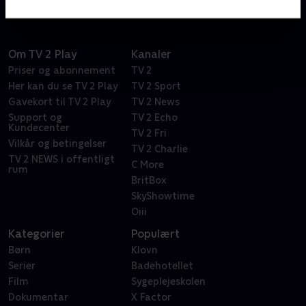
Om TV 2 Play
Kanaler
Priser og abonnement
TV 2
Her kan du se TV 2 Play
TV 2 Sport
Gavekort til TV 2 Play
TV 2 News
Support og
TV 2 Echo
Kundecenter
TV 2 Fri
Vilkår og betingelser
TV 2 Charlie
TV 2 NEWS i offentligt
C More
rum
BritBox
SkyShowtime
Oiii
Kategorier
Populært
Børn
Klovn
Serier
Badehotellet
Film
Sygeplejeskolen
Dokumentar
X Factor