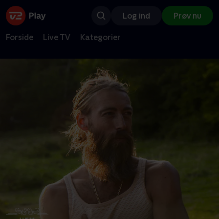
Log ind
Prøv nu
Forside
Live TV
Kategorier