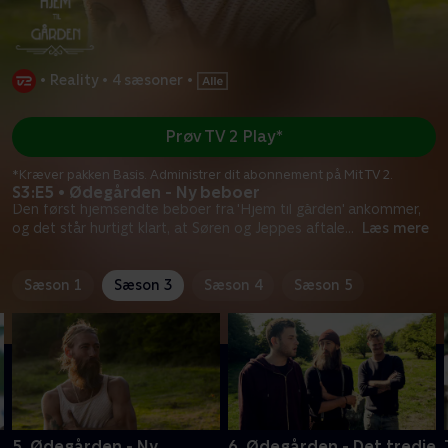
•
Reality
•
4 sæsoner
•
Prøv TV 2 Play*
*Kræver pakken Basis. Administrer dit abonnement på Mit TV 2.
S3:E5 • Ødegården - Ny beboer
Den først hjemsendte beboer fra 'Hjem til gården' ankommer,
og det står hurtigt klart, at Søren og Jeppes aftale
...
Læs mere
Sæson 1
Sæson 3
Sæson 4
Sæson 5
5. Ødegården - Ny
6. Ødegården - Det tredje