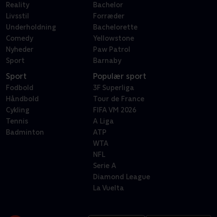
Reality
Bachelor
Livsstil
Forræder
Underholdning
Bachelorette
Comedy
Yellowstone
Nyheder
Paw Patrol
Sport
Barnaby
Sport
Populær sport
Fodbold
3F Superliga
Håndbold
Tour de France
Cykling
FIFA VM 2026
Tennis
A Liga
Badminton
ATP
WTA
NFL
Serie A
Diamond League
La Vuelta