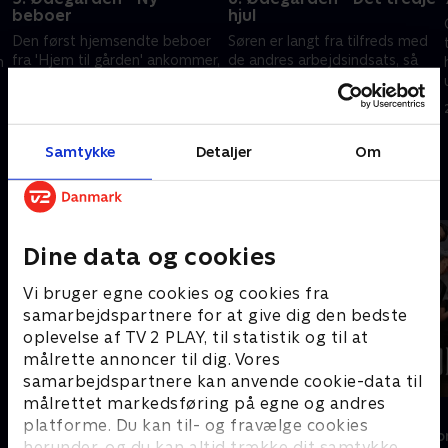
beboer
hjul
Den først hjemsendte beboer
Søren er langt fra tilfreds med
fra 'Hjem til gården' ankommer,
de andres arbejdsindsats, så
n
og det står hurtigt klart, at
irritationen får frit løb og en
Søren og Jeppes aftale om at
konfrontation er uundgåelig!
.
holde sammen bliver udfordret
31. december 2024 • 9 min
24. marts 2019 • 10 min
Samtykke
Detaljer
Om
Andre så også
Dine data og cookies
Vi bruger egne cookies og cookies fra
samarbejdspartnere for at give dig den bedste
oplevelse af TV 2 PLAY, til statistik og til at
målrette annoncer til dig. Vores
samarbejdspartnere kan anvende cookie-data til
målrettet markedsføring på egne og andres
Landmand søger kærlighed
Forræder
platforme. Du kan til- og fravælge cookies
Reality • 13 sæsoner
Reality • 4 sæso
herunder, og du kan altid trække dit samtykke