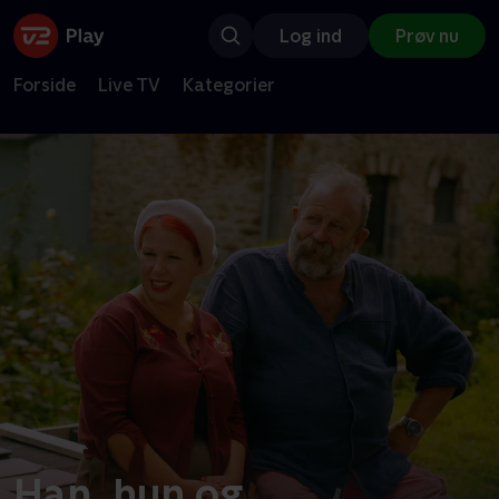
Log ind
Prøv nu
Forside
Live TV
Kategorier
Han, hun og