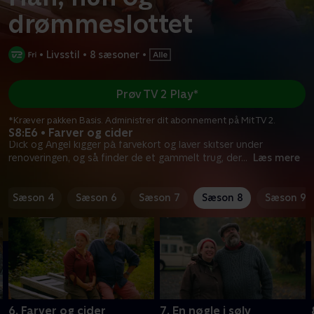
drømmeslottet
•
Livsstil
•
8 sæsoner
•
Prøv TV 2 Play*
*Kræver pakken Basis. Administrer dit abonnement på Mit TV 2.
S8:E6 • Farver og cider
Dick og Angel kigger på farvekort og laver skitser under
renoveringen, og så finder de et gammelt trug, der
...
Læs mere
Sæson 4
Sæson 6
Sæson 7
Sæson 8
Sæson 9
6. Farver og cider
7. En nøgle i sølv