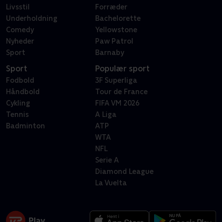
Livsstil
Forræder
Underholdning
Bachelorette
Comedy
Yellowstone
Nyheder
Paw Patrol
Sport
Barnaby
Sport
Populær sport
Fodbold
3F Superliga
Håndbold
Tour de France
Cykling
FIFA VM 2026
Tennis
A Liga
Badminton
ATP
WTA
NFL
Serie A
Diamond League
La Vuelta