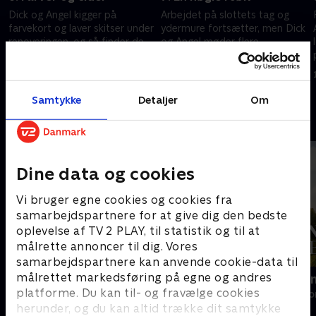
Dick og Angel kigger på
Arbejdet på slottets tag og
farvekort og laver skitser under
ydermure fortsætter, men Dick
renoveringen, og så finder de
og Angel møder flere
et gammelt trug, der har været
udfordringer. Lykkes det for
brugt til fremstilling af cider.
Angels far, Steve, at lave en
2. februar 2022 • 46 min
9. februar 2022 • 46 min
ekstra hoveddørsnøgle?
Samtykke
Detaljer
Om
Andre så også
Dine data og cookies
Vi bruger egne cookies og cookies fra
samarbejdspartnere for at give dig den bedste
oplevelse af TV 2 PLAY, til statistik og til at
målrette annoncer til dig. Vores
samarbejdspartnere kan anvende cookie-data til
målrettet markedsføring på egne og andres
Linde på Langeland
Franske drø
platforme. Du kan til- og fravælge cookies
Livsstil • 5 sæsoner
Livsstil • 6 sæs
herunder, og du kan altid trække dit samtykke