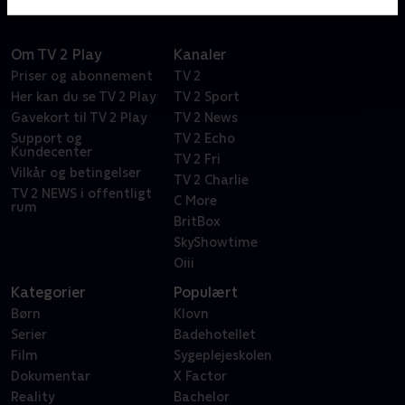
Om TV 2 Play
Kanaler
Priser og abonnement
TV 2
Her kan du se TV 2 Play
TV 2 Sport
Gavekort til TV 2 Play
TV 2 News
Support og
TV 2 Echo
Kundecenter
TV 2 Fri
Vilkår og betingelser
TV 2 Charlie
TV 2 NEWS i offentligt
C More
rum
BritBox
SkyShowtime
Oiii
Kategorier
Populært
Børn
Klovn
Serier
Badehotellet
Film
Sygeplejeskolen
Dokumentar
X Factor
Reality
Bachelor