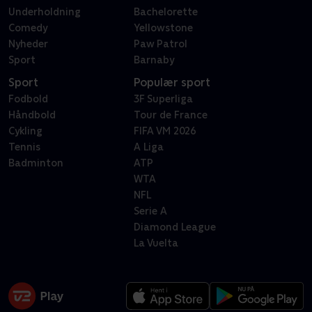
Underholdning
Bachelorette
Comedy
Yellowstone
Nyheder
Paw Patrol
Sport
Barnaby
Sport
Populær sport
Fodbold
3F Superliga
Håndbold
Tour de France
Cykling
FIFA VM 2026
Tennis
A Liga
Badminton
ATP
WTA
NFL
Serie A
Diamond League
La Vuelta