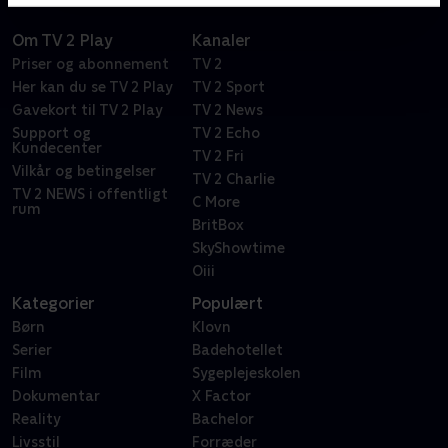
Om TV 2 Play
Kanaler
Priser og abonnement
TV 2
Her kan du se TV 2 Play
TV 2 Sport
Gavekort til TV 2 Play
TV 2 News
Support og
TV 2 Echo
Kundecenter
TV 2 Fri
Vilkår og betingelser
TV 2 Charlie
TV 2 NEWS i offentligt
C More
rum
BritBox
SkyShowtime
Oiii
Kategorier
Populært
Børn
Klovn
Serier
Badehotellet
Film
Sygeplejeskolen
Dokumentar
X Factor
Reality
Bachelor
Livsstil
Forræder