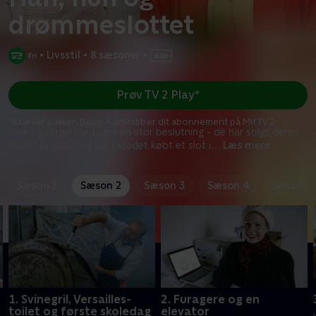
drømmeslottet
•
Livsstil
•
8 sæsoner
•
Prøv TV 2 Play*
*Kræver pakken Basis. Administrer dit abonnement på Mit TV 2.
Dick og Angel har taget en stor beslutning - de har solgt deres
hjem i England og har i stedet købt et slot i
...
Læs mere
Sæson 1
Sæson 2
Sæson 3
Sæson 4
Sæson 6
1. Svinegril, Versailles-
2. Furagere og en
toilet og første skoledag
elevator