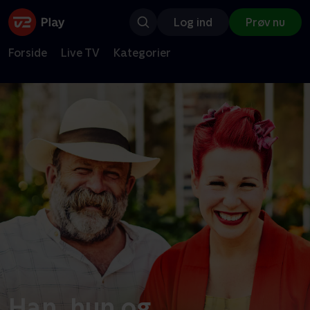
Log ind
Prøv nu
Forside
Live TV
Kategorier
Han, hun og