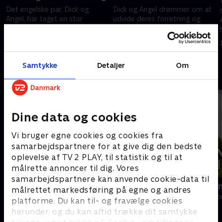
Det engelske par, Dick og
Dick og Angel drømmer om at
Angel, har taget en stor
udvide deres forretning og
beslutning - de har solgt deres
overvejer forskellige tiltag som
hjem i England og har i stedet
at fiske i voldgraven, men vil
købt et slot i Frankrig.
slottet overleve
11. maj 2017 • 47 min
22. maj 2017 • 41 min
forandringerne?.
Samtykke
Detaljer
Om
Andre så også
Dine data og cookies
Vi bruger egne cookies og cookies fra
samarbejdspartnere for at give dig den bedste
oplevelse af TV 2 PLAY, til statistik og til at
målrette annoncer til dig. Vores
samarbejdspartnere kan anvende cookie-data til
Linde på Langeland
Franske drø
målrettet markedsføring på egne og andres
Livsstil • 5 sæsoner
Livsstil • 6 sæs
platforme. Du kan til- og fravælge cookies
herunder, og du kan altid trække dit samtykke