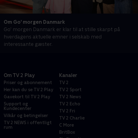
Om Go' morgen Danmark
Go' morgen Danmark er klar til at stille skarpt på
hverdagens aktuelle emner i selskab med
interessante gæster.
Om TV 2 Play
Kanaler
Priser og abonnement
TV 2
Her kan du se TV 2 Play
TV 2 Sport
Gavekort til TV 2 Play
TV 2 News
Support og
TV 2 Echo
Kundecenter
TV 2 Fri
Vilkår og betingelser
TV 2 Charlie
TV 2 NEWS i offentligt
C More
rum
BritBox