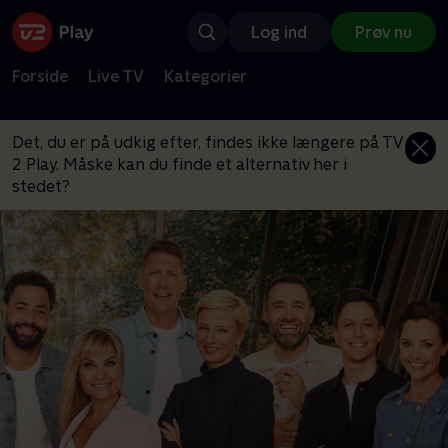
Log ind
Prøv nu
Forside
Live TV
Kategorier
Det, du er på udkig efter, findes ikke længere på TV
2 Play. Måske kan du finde et alternativ her i
stedet?