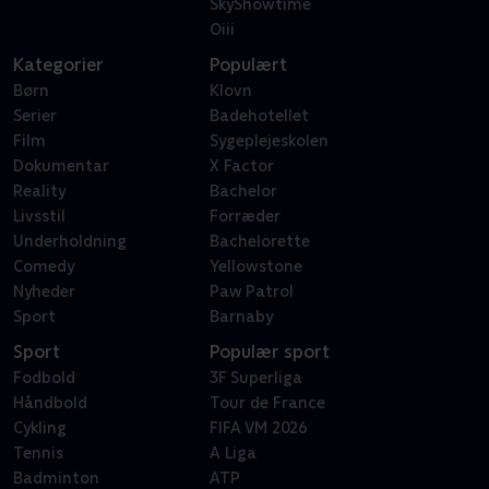
SkyShowtime
Oiii
Kategorier
Populært
Børn
Klovn
Serier
Badehotellet
Film
Sygeplejeskolen
Dokumentar
X Factor
Reality
Bachelor
Livsstil
Forræder
Underholdning
Bachelorette
Comedy
Yellowstone
Nyheder
Paw Patrol
Sport
Barnaby
Sport
Populær sport
Fodbold
3F Superliga
Håndbold
Tour de France
Cykling
FIFA VM 2026
Tennis
A Liga
Badminton
ATP