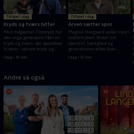
Tilføjet i dag
Tilføjet i dag
Kryds og tværs hitter
Arven sætter spor
Med magasinet Popkryds har
Magnus Haugaard spiller med i
den unge generation fået en
teaterstykket 'Arven' om
kryds og tværs, der appellerer
identitet, kærlighed og
til dem - selvom kryds og
generationen efter Aids-
tværs er en gammel ordleg, så
epidemien. Forestillingen har
I dag • 35 min
I dag • 37 min
er det populært hos både unge
flere gange rørt ham til tårer.
og ældre.
Andre så også