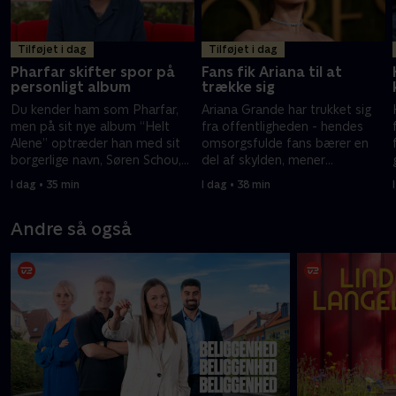
Tilføjet i dag
Tilføjet i dag
Pharfar skifter spor på
Fans fik Ariana til at
personligt album
trække sig
Du kender ham som Pharfar,
Ariana Grande har trukket sig
men på sit nye album “Helt
fra offentligheden - hendes
Alene” optræder han med sit
omsorgsfulde fans bærer en
borgerlige navn, Søren Schou,
del af skylden, mener
og laver alvorlige sange.
musikjournalist.
I dag • 35 min
I dag • 38 min
Andre så også