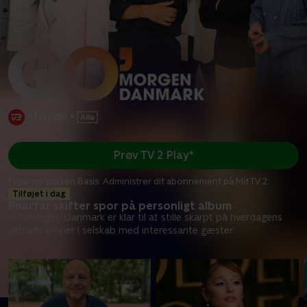
•
Livsstil
•
Prøv TV 2 Play*
*Kræver pakken Basis. Administrer dit abonnement på Mit TV 2.
Tilføjet i dag
Pharfar skifter spor på personligt album
Go' morgen Danmark er klar til at stille skarpt på hverdagens
aktuelle emner i selskab med interessante gæster.