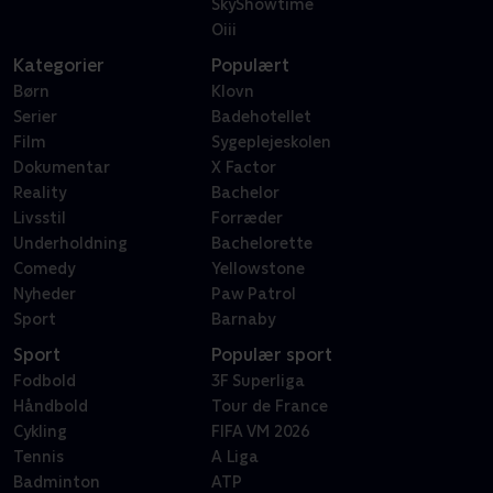
SkyShowtime
Oiii
Kategorier
Populært
Børn
Klovn
Serier
Badehotellet
Film
Sygeplejeskolen
Dokumentar
X Factor
Reality
Bachelor
Livsstil
Forræder
Underholdning
Bachelorette
Comedy
Yellowstone
Nyheder
Paw Patrol
Sport
Barnaby
Sport
Populær sport
Fodbold
3F Superliga
Håndbold
Tour de France
Cykling
FIFA VM 2026
Tennis
A Liga
Badminton
ATP