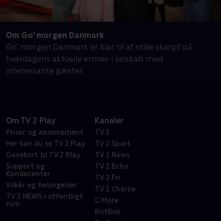
Om Go' morgen Danmark
Go' morgen Danmark er klar til at stille skarpt på
hverdagens aktuelle emner i selskab med
interessante gæster.
Om TV 2 Play
Kanaler
Priser og abonnement
TV 2
Her kan du se TV 2 Play
TV 2 Sport
Gavekort til TV 2 Play
TV 2 News
Support og
TV 2 Echo
Kundecenter
TV 2 Fri
Vilkår og betingelser
TV 2 Charlie
TV 2 NEWS i offentligt
C More
rum
BritBox