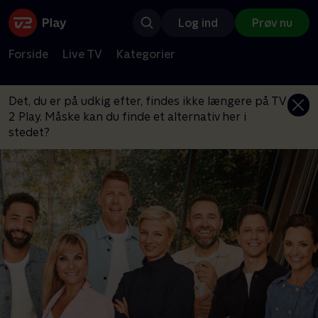
Log ind
Prøv nu
Forside
Live TV
Kategorier
Det, du er på udkig efter, findes ikke længere på TV
2 Play. Måske kan du finde et alternativ her i
stedet?