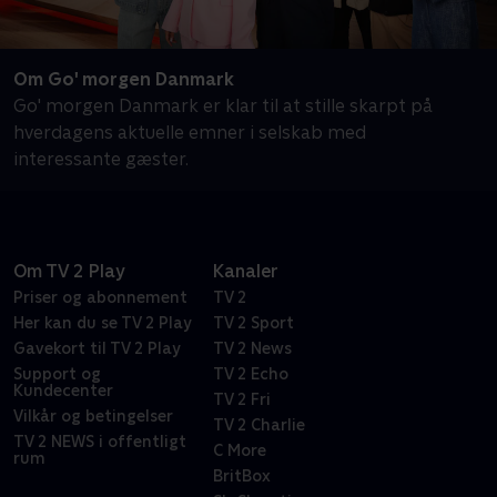
Om Go' morgen Danmark
Go' morgen Danmark er klar til at stille skarpt på
hverdagens aktuelle emner i selskab med
interessante gæster.
Om TV 2 Play
Kanaler
Priser og abonnement
TV 2
Her kan du se TV 2 Play
TV 2 Sport
Gavekort til TV 2 Play
TV 2 News
Support og
TV 2 Echo
Kundecenter
TV 2 Fri
Vilkår og betingelser
TV 2 Charlie
TV 2 NEWS i offentligt
C More
rum
BritBox