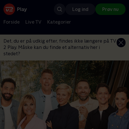
Log ind
Prøv nu
Forside
Live TV
Kategorier
Det, du er på udkig efter, findes ikke længere på TV
2 Play. Måske kan du finde et alternativ her i
stedet?