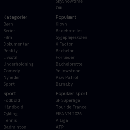
SkyShowtime
Oiii
Kategorier
Populært
Børn
Klovn
Serier
Badehotellet
Film
Sygeplejeskolen
Dokumentar
X Factor
Reality
Bachelor
Livsstil
Forræder
Underholdning
Bachelorette
Comedy
Yellowstone
Nyheder
Paw Patrol
Sport
Barnaby
Sport
Populær sport
Fodbold
3F Superliga
Håndbold
Tour de France
Cykling
FIFA VM 2026
Tennis
A Liga
Badminton
ATP