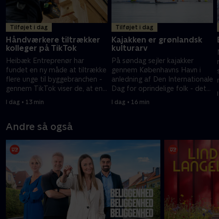
Tilføjet i dag
Tilføjet i dag
Håndværkere tiltrækker
Kajakken er grønlandsk
kolleger på TikTok
kulturarv
Heibæk Entreprenør har
På søndag sejler kajakker
fundet en ny måde at tiltrække
gennem Københavns Havn i
flere unge til byggebranchen -
anledning af Den Internationale
gennem TikTok viser de, at en
Dag for oprindelige folk - det
byggeplads også indeholder
sætter fokus på kajakken som
I dag • 13 min
I dag • 16 min
fællesskab og humor.
grønlandsk kulturarv.
Andre så også