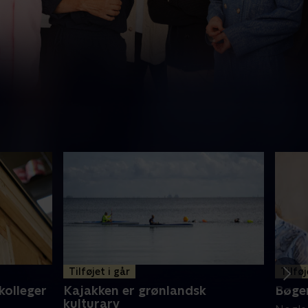
Tilføjet i går
Tilføj
kolleger
Kajakken er grønlandsk
Bøger
kulturarv