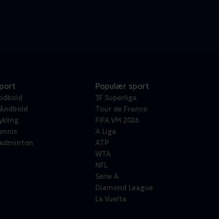
port
Populær sport
odbold
3F Superliga
åndbold
Tour de France
ykling
FIFA VM 2026
ennis
A Liga
adminton
ATP
WTA
NFL
Serie A
Diamond League
La Vuelta