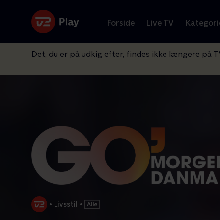
Forside
Live TV
Kategori
Det, du er på udkig efter, findes ikke længere på T
•
Livsstil
•