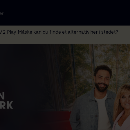
er
V 2 Play. Måske kan du finde et alternativ her i stedet?