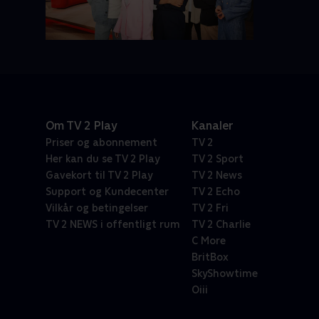
Om TV 2 Play
Kanaler
Priser og abonnement
TV 2
Her kan du se TV 2 Play
TV 2 Sport
Gavekort til TV 2 Play
TV 2 News
Support og Kundecenter
TV 2 Echo
Vilkår og betingelser
TV 2 Fri
TV 2 NEWS i offentligt rum
TV 2 Charlie
C More
BritBox
SkyShowtime
Oiii