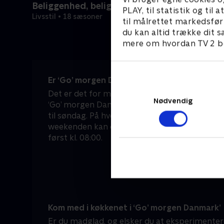
Beliggenhed, beliggenhed, beliggenhed
PLAY, til statistik og ti
Livsstil • 18 sæsoner
til målrettet markedsfør
du kan altid trække dit s
mere om hvordan TV 2 be
Er ‘Go’ morgen Danmark’ en del af morgene
Det er det for mange danskere – både i hver
Nødvendig
‘Go’ morgen Danmark’ sendes nemlig live dire
til søndag. På hverdage kan du tænde for TV 2 
weekenden kan du sove lidt længere, for he
først kl. 08:00.
Kom med i køkkenet i ‘Go’ morgen Danmark’
Er du madglad, og elsker du at eksperimentere