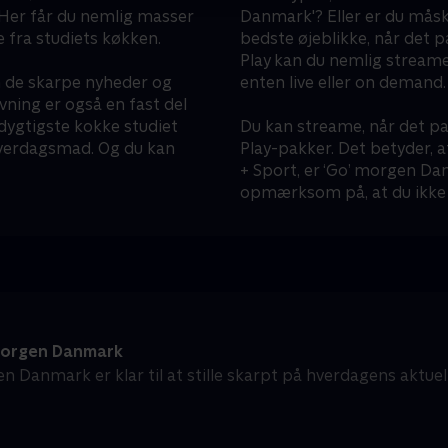
 Her får du nemlig masser
Danmark'? Eller er du mås
e fra studiets køkken.
bedste øjeblikke, når det 
Play kan du nemlig streame
n de skarpe nyheder og
enten live eller on demand.
ning er også en fast del
dygtigste kokke studiet
Du kan streame, når det pa
 hverdagsmad. Og du kan
Play-pakker. Det betyder, a
+ Sport, er ‘Go’ morgen Dan
opmærksom på, at du ikke 
orgen Danmark
n Danmark er klar til at stille skarpt på hverdagens aktue