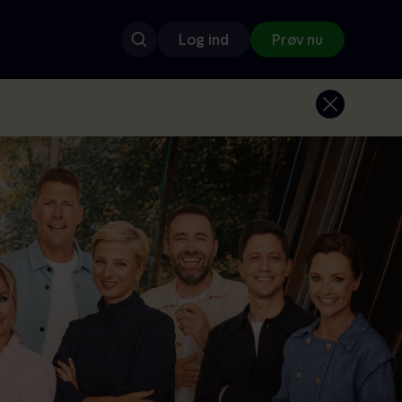
Log ind
Prøv nu