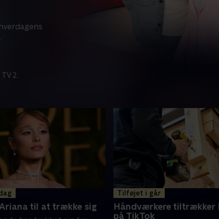
å hverdagens
.
 TV 2.
 dag
Tilføjet i går
Ariana til at trække sig
Håndværkere tiltrækker 
på TikTok