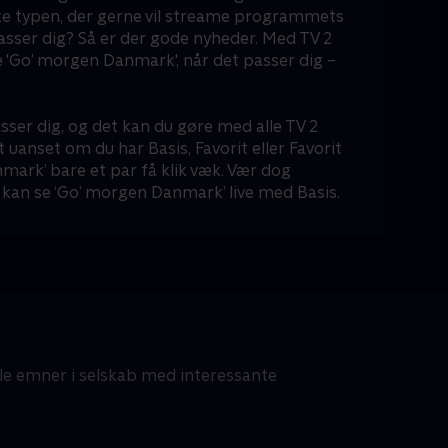
ke typen, der gerne vil streame programmets
passer dig? Så er der gode nyheder. Med TV 2
 'Go’ morgen Danmark', når det passer dig –
sser dig, og det kan du gøre med alle TV 2
t uanset om du har Basis, Favorit eller Favorit
mark’ bare et par få klik væk. Vær dog
kan se ‘Go’ morgen Danmark’ live med Basis.
lle emner i selskab med interessante