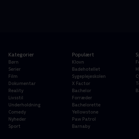
Kategorier
Populært
S
Børn
Klovn
F
Serier
Badehotellet
H
Film
Sygeplejeskolen
C
Dokumentar
X Factor
T
Reality
Bachelor
B
Livsstil
Forræder
Underholdning
Bachelorette
Comedy
Yellowstone
Nyheder
Paw Patrol
Sport
Barnaby