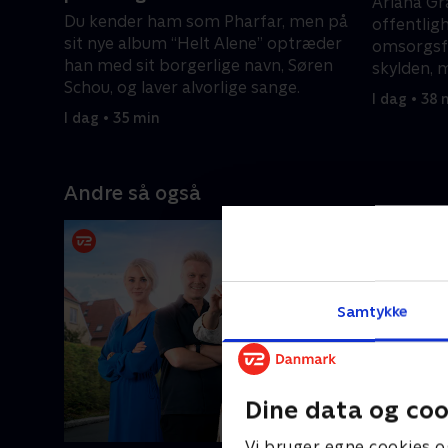
Ariana Gr
Du kender ham som Pharfar, men på
offentlig
sit nye album “Helt Alene” optræder
omsorgsfu
han med sit borgerlige navn, Søren
skylden, 
Schou, og laver alvorlige sange.
I dag • 38 
I dag • 35 min
Andre så også
Samtykke
Dine data og coo
Vi bruger egne cookies o