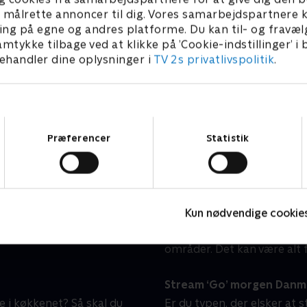
Linde på Langeland
H
l at målrette annoncer til dig. Vores samarbejdspartner
Livsstil • 5 sæsoner
L
ing på egne og andres platforme. Du kan til- og fravæl
amtykke tilbage ved at klikke på ’Cookie-indstillinger’ i
handler dine oplysninger i
TV 2s privatlivspolitik
.
n hjemme hos dig?
‘Go’ morgen Danmark’ stil
Samtykkevalg
dagene og i weekenden.
'Go’ morgen Danmark' still
Præferencer
Statistik
kte fra Tivoli fra mandag
indblik i, hvad der rører s
allerede fra 06:30, og i
er ikke kun relevante nyhe
r begynder programmet
kulturelle begivenheder, s
både stort og småt.
Kun nødvendige cookie
I 'Go’ morgen Danmark' er 
eksperter, som skal hjælpe
områder. Det kan være alt f
Stream ‘Go’ morgen Danmar
 i køkkenet? Så skal du
Er du typen, der elsker at