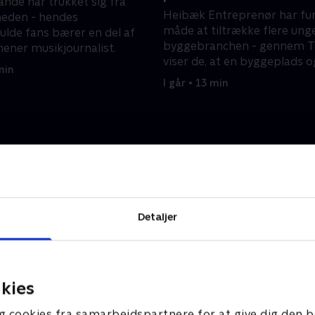
ande har trukket sig fra
Heibæk Entreprenør har fu
heden - hendes
måde at tiltrække flere unge
lde fans bærer en del af
byggebranchen - gennem T
mener musikjournalist.
viser de, at en byggeplads 
min
indeholder fællesskab og h
I går • 13 min
Detaljer
kies
g cookies fra samarbejdspartnere for at give dig den b