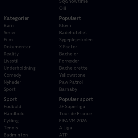
SkyShowtime
Oiii
Kategorier
Populært
Børn
Klovn
Serier
Badehotellet
Film
Sygeplejeskolen
Dokumentar
X Factor
Reality
Bachelor
Livsstil
Forræder
Underholdning
Bachelorette
Comedy
Yellowstone
Nyheder
Paw Patrol
Sport
Barnaby
Sport
Populær sport
Fodbold
3F Superliga
Håndbold
Tour de France
Cykling
FIFA VM 2026
Tennis
A Liga
Badminton
ATP