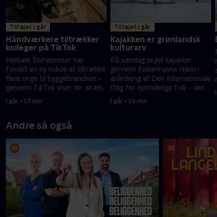
Tilføjet i går
Tilføjet i går
Håndværkere tiltrækker
Kajakken er grønlandsk
kolleger på TikTok
kulturarv
Heibæk Entreprenør har
På søndag sejler kajakker
fundet en ny måde at tiltrække
gennem Københavns Havn i
flere unge til byggebranchen -
anledning af Den Internationale
gennem TikTok viser de, at en
Dag for oprindelige folk - det
byggeplads også indeholder
sætter fokus på kajakken som
I går • 13 min
I går • 16 min
fællesskab og humor.
grønlandsk kulturarv.
Andre så også