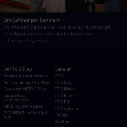
Om Go' morgen Danmark
Go' morgen Danmark er klar til at stille skarpt på
hverdagens aktuelle emner i selskab med
interessante gæster.
Om TV 2 Play
Kanaler
Priser og abonnement
TV 2
Her kan du se TV 2 Play
TV 2 Sport
Gavekort til TV 2 Play
TV 2 News
Support og
TV 2 Echo
Kundecenter
TV 2 Fri
Vilkår og betingelser
TV 2 Charlie
TV 2 NEWS i offentligt
C More
rum
BritBox