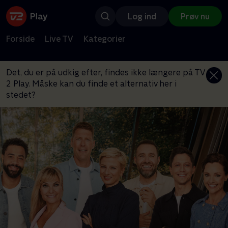
Log ind
Prøv nu
Forside
Live TV
Kategorier
Det, du er på udkig efter, findes ikke længere på TV
2 Play. Måske kan du finde et alternativ her i
stedet?