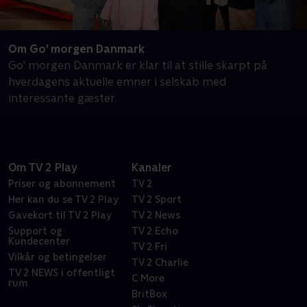
Om Go' morgen Danmark
Go' morgen Danmark er klar til at stille skarpt på
hverdagens aktuelle emner i selskab med
interessante gæster.
Om TV 2 Play
Kanaler
Priser og abonnement
TV 2
Her kan du se TV 2 Play
TV 2 Sport
Gavekort til TV 2 Play
TV 2 News
Support og
TV 2 Echo
Kundecenter
TV 2 Fri
Vilkår og betingelser
TV 2 Charlie
TV 2 NEWS i offentligt
C More
rum
BritBox