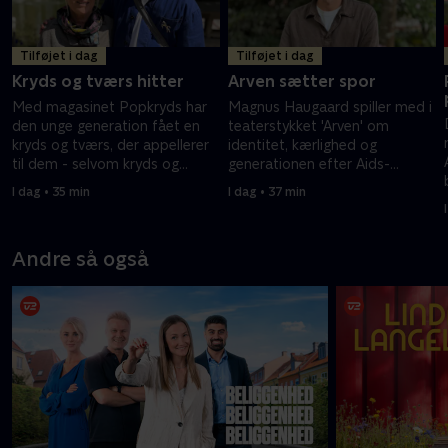
Tilføjet i dag
Tilføjet i dag
Kryds og tværs hitter
Arven sætter spor
Med magasinet Popkryds har
Magnus Haugaard spiller med i
den unge generation fået en
teaterstykket 'Arven' om
kryds og tværs, der appellerer
identitet, kærlighed og
til dem - selvom kryds og
generationen efter Aids-
tværs er en gammel ordleg, så
epidemien. Forestillingen har
I dag • 35 min
I dag • 37 min
er det populært hos både unge
flere gange rørt ham til tårer.
og ældre.
Andre så også