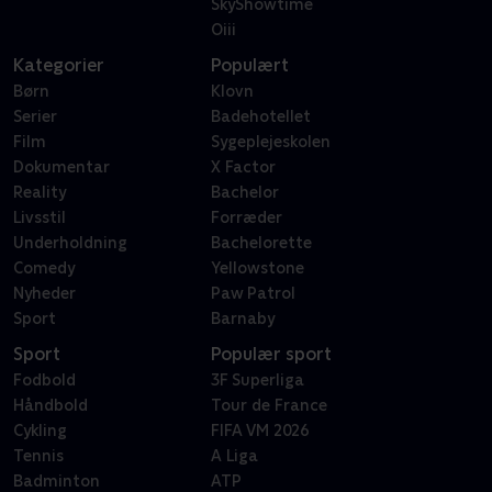
SkyShowtime
Oiii
Kategorier
Populært
Børn
Klovn
Serier
Badehotellet
Film
Sygeplejeskolen
Dokumentar
X Factor
Reality
Bachelor
Livsstil
Forræder
Underholdning
Bachelorette
Comedy
Yellowstone
Nyheder
Paw Patrol
Sport
Barnaby
Sport
Populær sport
Fodbold
3F Superliga
Håndbold
Tour de France
Cykling
FIFA VM 2026
Tennis
A Liga
Badminton
ATP