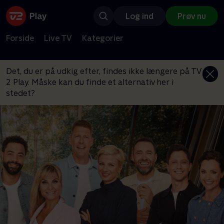
Log ind
Prøv nu
Forside
Live TV
Kategorier
Det, du er på udkig efter, findes ikke længere på TV
2 Play. Måske kan du finde et alternativ her i
stedet?