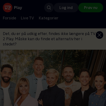
Log ind
Prøv nu
Forside
Live TV
Kategorier
Det, du er på udkig efter, findes ikke længere på TV
2 Play. Måske kan du finde et alternativ her i
stedet?