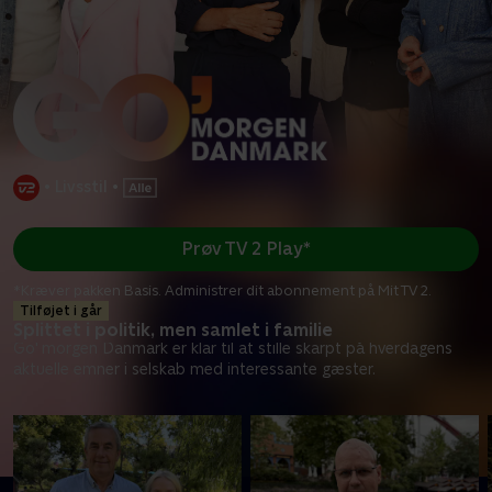
•
Livsstil
•
Prøv TV 2 Play*
*Kræver pakken Basis. Administrer dit abonnement på Mit TV 2.
Tilføjet i går
Splittet i politik, men samlet i familie
Go' morgen Danmark er klar til at stille skarpt på hverdagens
aktuelle emner i selskab med interessante gæster.