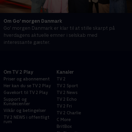
Om Go' morgen Danmark
Go' morgen Danmark er klar til at stille skarpt på
hverdagens aktuelle emner i selskab med
interessante gæster.
Om TV 2 Play
Kanaler
Priser og abonnement
TV 2
Her kan du se TV 2 Play
TV 2 Sport
Gavekort til TV 2 Play
TV 2 News
Support og
TV 2 Echo
Kundecenter
TV 2 Fri
Vilkår og betingelser
TV 2 Charlie
TV 2 NEWS i offentligt
C More
rum
BritBox