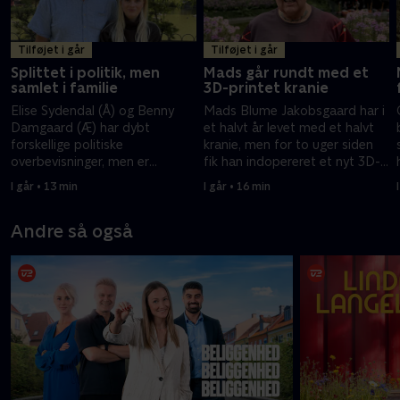
Tilføjet i går
Tilføjet i går
Splittet i politik, men
Mads går rundt med et
samlet i familie
3D-printet kranie
Elise Sydendal (Å) og Benny
Mads Blume Jakobsgaard har i
Damgaard (Æ) har dybt
et halvt år levet med et halvt
forskellige politiske
kranie, men for to uger siden
overbevisninger, men er
fik han indopereret et nyt 3D-
samtidigt papfar og papdatter.
printet kranie.
I går • 13 min
I går • 16 min
Andre så også