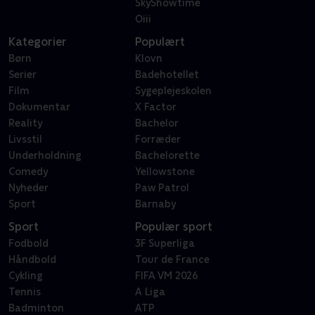
SkyShowtime
Oiii
Kategorier
Populært
Børn
Klovn
Serier
Badehotellet
Film
Sygeplejeskolen
Dokumentar
X Factor
Reality
Bachelor
Livsstil
Forræder
Underholdning
Bachelorette
Comedy
Yellowstone
Nyheder
Paw Patrol
Sport
Barnaby
Sport
Populær sport
Fodbold
3F Superliga
Håndbold
Tour de France
Cykling
FIFA VM 2026
Tennis
A Liga
Badminton
ATP