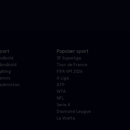
port
Populær sport
odbold
3F Superliga
åndbold
Tour de France
ykling
FIFA VM 2026
ennis
A Liga
adminton
ATP
WTA
NFL
Serie A
Diamond League
La Vuelta