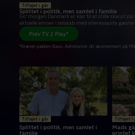
Tilføjet i går
Splittet i politik, men samlet i familie
Go' morgen Danmark er klar til at stille skarpt p
aktuelle emner i selskab med interessante gæster
Prøv TV 2 Play*
*Kræver pakken Basis. Administrer dit abonnement på Mit
Tilføjet i går
Tilføjet i
Splittet i politik, men samlet i
Mads gå
familie
printet 