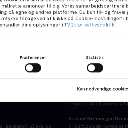
Linde på Langeland
H
l at målrette annoncer til dig. Vores samarbejdspartner
Livsstil • 5 sæsoner
L
ing på egne og andres platforme. Du kan til- og fravæl
amtykke tilbage ved at klikke på ’Cookie-indstillinger’ i
handler dine oplysninger i
TV 2s privatlivspolitik
.
n hjemme hos dig?
‘Go’ morgen Danmark’ stil
Samtykkevalg
dagene og i weekenden.
'Go’ morgen Danmark' still
Præferencer
Statistik
kte fra Tivoli fra mandag
indblik i, hvad der rører s
allerede fra 06:30, og i
er ikke kun relevante nyhe
r begynder programmet
kulturelle begivenheder, s
både stort og småt.
Kun nødvendige cookie
I 'Go’ morgen Danmark' er 
eksperter, som skal hjælpe
områder. Det kan være alt f
Stream ‘Go’ morgen Danmar
 i køkkenet? Så skal du
Er du typen, der elsker at