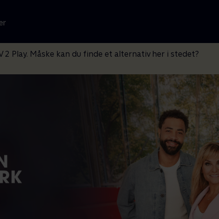
er
V 2 Play. Måske kan du finde et alternativ her i stedet?