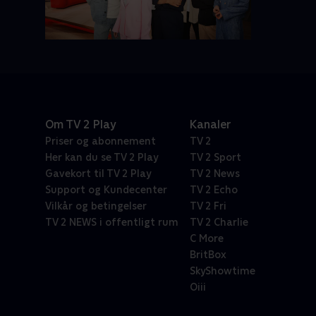
Om TV 2 Play
Kanaler
Priser og abonnement
TV 2
Her kan du se TV 2 Play
TV 2 Sport
Gavekort til TV 2 Play
TV 2 News
Support og Kundecenter
TV 2 Echo
Vilkår og betingelser
TV 2 Fri
TV 2 NEWS i offentligt rum
TV 2 Charlie
C More
BritBox
SkyShowtime
Oiii