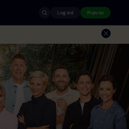
Log ind
Prøv nu