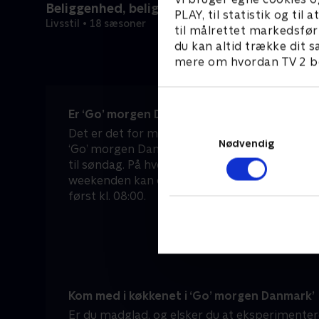
Beliggenhed, beliggenhed, beliggenhed
PLAY, til statistik og ti
Livsstil • 18 sæsoner
til målrettet markedsfør
du kan altid trække dit s
mere om hvordan TV 2 be
Er ‘Go’ morgen Danmark’ en del af morgene
Det er det for mange danskere – både i hver
Nødvendig
‘Go’ morgen Danmark’ sendes nemlig live dire
til søndag. På hverdage kan du tænde for TV 2 
weekenden kan du sove lidt længere, for he
først kl. 08:00.
Kom med i køkkenet i ‘Go’ morgen Danmark’
Er du madglad, og elsker du at eksperimentere