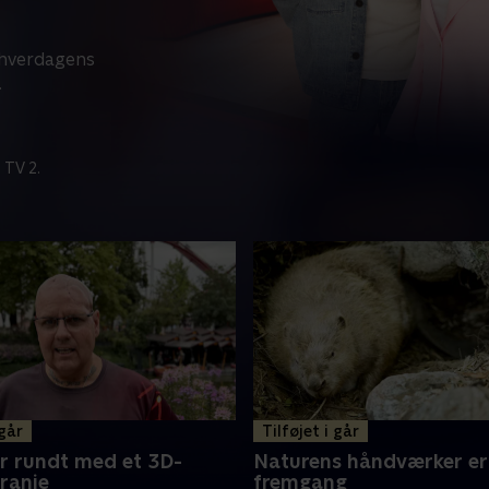
å hverdagens
.
 TV 2.
 går
Tilføjet i går
r rundt med et 3D-
Naturens håndværker er 
kranie
fremgang