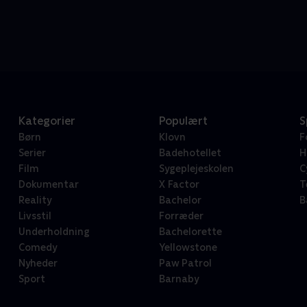
Kategorier
Populært
S
Børn
Klovn
F
Serier
Badehotellet
H
Film
Sygeplejeskolen
C
Dokumentar
X Factor
T
Reality
Bachelor
B
Livsstil
Forræder
Underholdning
Bachelorette
Comedy
Yellowstone
Nyheder
Paw Patrol
Sport
Barnaby