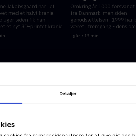
e Jakobsgaard har i et
Omkring år 1000 forsvandt
evet med et halvt kranie,
fra Danmark, men siden
o uger siden fik han
genudsættelsen i 1999 har
et et nyt 3D-printet kranie.
været i fremgang - dens d
skaber nye levesteder for dy
min
I går • 13 min
Detaljer
kies
g cookies fra samarbejdspartnere for at give dig den b