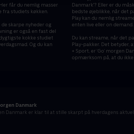
 Her får du nemlig masser
Danmark'? Eller er du mås
e fra studiets køkken.
bedste øjeblikke, når det 
Play kan du nemlig streame
n de skarpe nyheder og
enten live eller on demand.
ning er også en fast del
dygtigste kokke studiet
Du kan streame, når det pa
 hverdagsmad. Og du kan
Play-pakker. Det betyder, a
+ Sport, er ‘Go’ morgen Dan
opmærksom på, at du ikke 
orgen Danmark
n Danmark er klar til at stille skarpt på hverdagens aktue