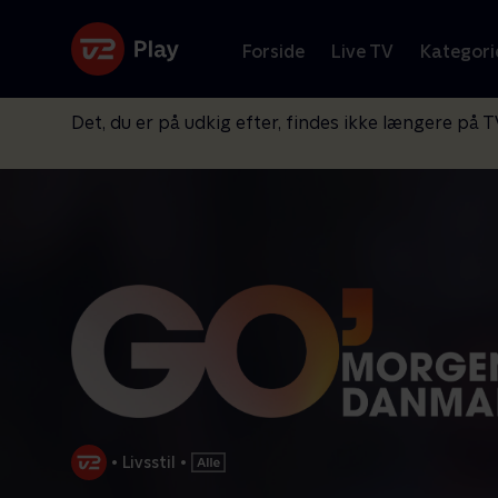
Forside
Live TV
Kategori
Det, du er på udkig efter, findes ikke længere på T
•
Livsstil
•