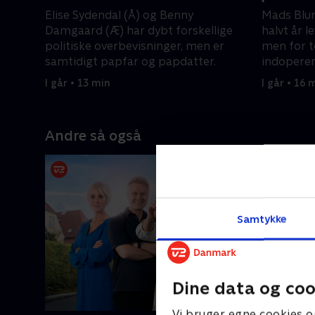
Elise Sydendal (Å) og Benny
Mads Blum
Damgaard (Æ) har dybt forskellige
halvt år l
politiske overbevisninger, men er
men for t
samtidigt papfar og papdatter.
indoperer
I går • 13 min
I går • 16 
Andre så også
Samtykke
Dine data og coo
Vi bruger egne cookies o