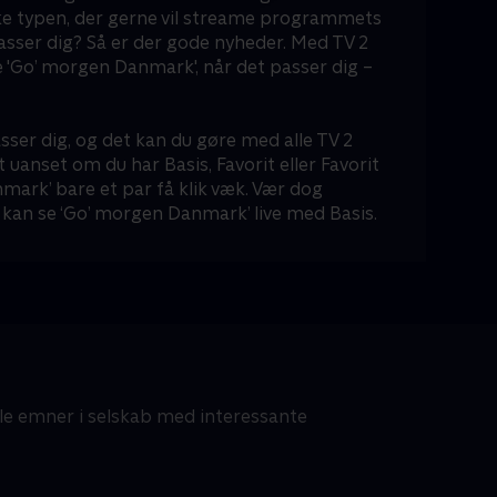
ke typen, der gerne vil streame programmets
passer dig? Så er der gode nyheder. Med TV 2
 'Go’ morgen Danmark', når det passer dig –
sser dig, og det kan du gøre med alle TV 2
t uanset om du har Basis, Favorit eller Favorit
mark’ bare et par få klik væk. Vær dog
kan se ‘Go’ morgen Danmark’ live med Basis.
lle emner i selskab med interessante