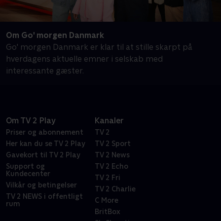
Om Go' morgen Danmark
Go' morgen Danmark er klar til at stille skarpt på
hverdagens aktuelle emner i selskab med
interessante gæster.
Om TV 2 Play
Kanaler
Priser og abonnement
TV 2
Her kan du se TV 2 Play
TV 2 Sport
Gavekort til TV 2 Play
TV 2 News
Support og
TV 2 Echo
Kundecenter
TV 2 Fri
Vilkår og betingelser
TV 2 Charlie
TV 2 NEWS i offentligt
C More
rum
BritBox