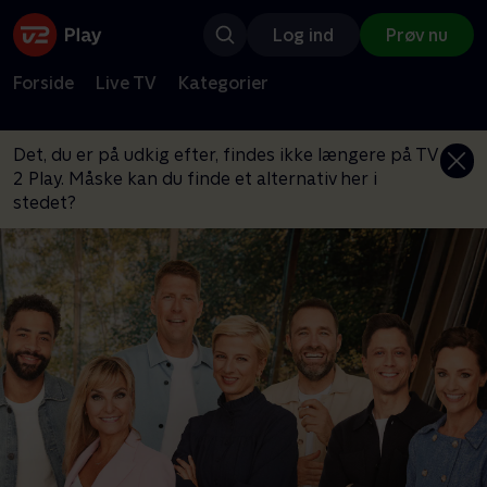
Log ind
Prøv nu
Forside
Live TV
Kategorier
Det, du er på udkig efter, findes ikke længere på TV
2 Play. Måske kan du finde et alternativ her i
stedet?