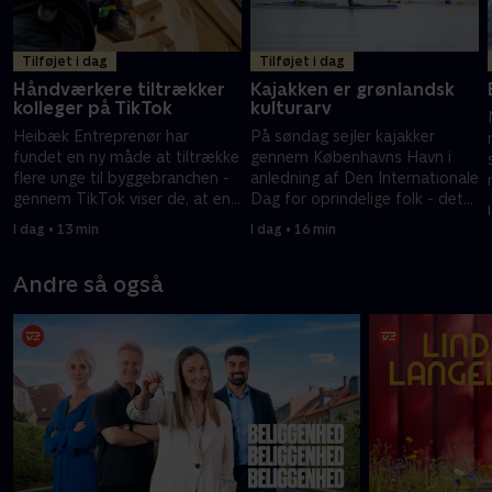
Tilføjet i dag
Tilføjet i dag
Håndværkere tiltrækker
Kajakken er grønlandsk
kolleger på TikTok
kulturarv
Heibæk Entreprenør har
På søndag sejler kajakker
fundet en ny måde at tiltrække
gennem Københavns Havn i
flere unge til byggebranchen -
anledning af Den Internationale
gennem TikTok viser de, at en
Dag for oprindelige folk - det
byggeplads også indeholder
sætter fokus på kajakken som
I dag • 13 min
I dag • 16 min
fællesskab og humor.
grønlandsk kulturarv.
Andre så også