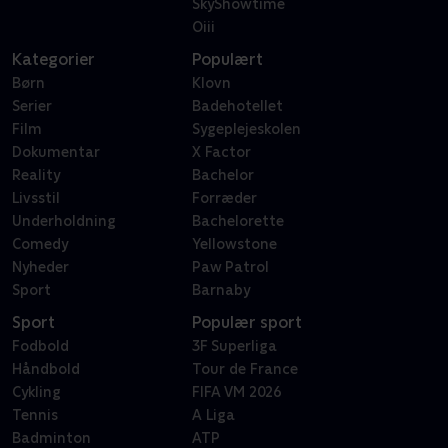
SkyShowtime
Oiii
Kategorier
Populært
Børn
Klovn
Serier
Badehotellet
Film
Sygeplejeskolen
Dokumentar
X Factor
Reality
Bachelor
Livsstil
Forræder
Underholdning
Bachelorette
Comedy
Yellowstone
Nyheder
Paw Patrol
Sport
Barnaby
Sport
Populær sport
Fodbold
3F Superliga
Håndbold
Tour de France
Cykling
FIFA VM 2026
Tennis
A Liga
Badminton
ATP