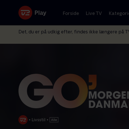
Forside
Live TV
Kategori
Det, du er på udkig efter, findes ikke længere på T
•
Livsstil
•