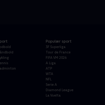
port
Populær sport
odbold
3F Superliga
åndbold
Tour de France
ykling
FIFA VM 2026
ennis
A Liga
adminton
ATP
WTA
NFL
Serie A
Diamond League
La Vuelta