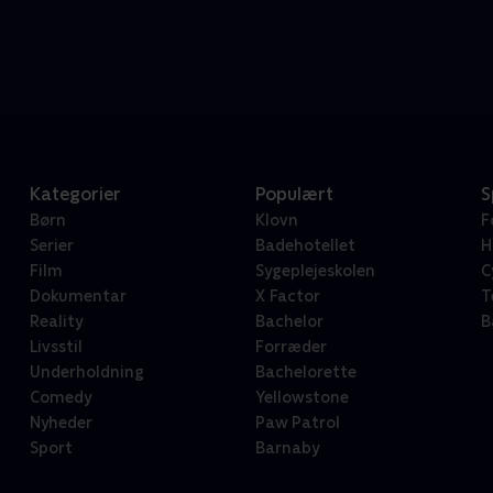
Kategorier
Populært
S
Børn
Klovn
F
Serier
Badehotellet
H
Film
Sygeplejeskolen
C
Dokumentar
X Factor
T
Reality
Bachelor
B
Livsstil
Forræder
Underholdning
Bachelorette
Comedy
Yellowstone
Nyheder
Paw Patrol
Sport
Barnaby