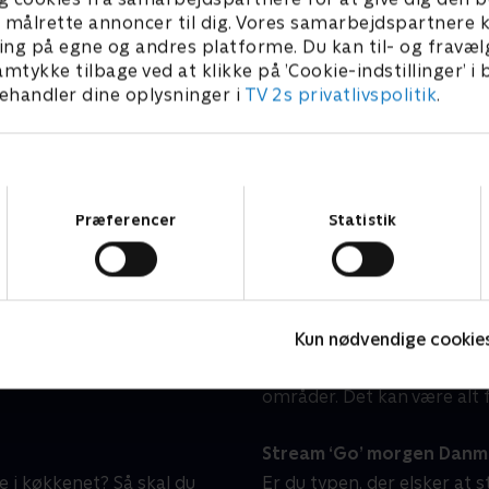
Linde på Langeland
H
l at målrette annoncer til dig. Vores samarbejdspartner
Livsstil • 5 sæsoner
L
ing på egne og andres platforme. Du kan til- og fravæl
amtykke tilbage ved at klikke på ’Cookie-indstillinger’ i
handler dine oplysninger i
TV 2s privatlivspolitik
.
n hjemme hos dig?
‘Go’ morgen Danmark’ stil
Samtykkevalg
dagene og i weekenden.
'Go’ morgen Danmark' still
Præferencer
Statistik
kte fra Tivoli fra mandag
indblik i, hvad der rører s
allerede fra 06:30, og i
er ikke kun relevante nyhe
r begynder programmet
kulturelle begivenheder, s
både stort og småt.
Kun nødvendige cookie
I 'Go’ morgen Danmark' er 
eksperter, som skal hjælpe
områder. Det kan være alt f
Stream ‘Go’ morgen Danmar
 i køkkenet? Så skal du
Er du typen, der elsker at