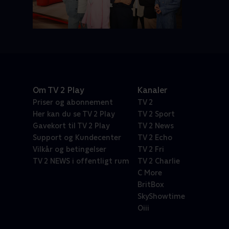
Om TV 2 Play
Kanaler
Priser og abonnement
TV 2
Her kan du se TV 2 Play
TV 2 Sport
Gavekort til TV 2 Play
TV 2 News
Support og Kundecenter
TV 2 Echo
Vilkår og betingelser
TV 2 Fri
TV 2 NEWS i offentligt rum
TV 2 Charlie
C More
BritBox
SkyShowtime
Oiii