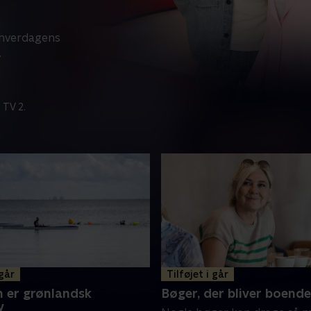
å hverdagens
.
 TV 2.
 går
Tilføjet i går
 er grønlandsk
Bøger, der bliver boende
v