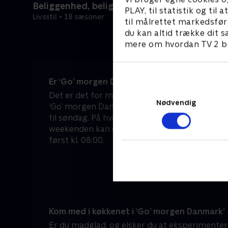
Beliggenhed, beliggenhed, beliggenhed
PLAY, til statistik og ti
Livsstil • 18 sæsoner
til målrettet markedsfør
du kan altid trække dit s
mere om hvordan TV 2 be
Er ‘Go’ morgen Danmark’ en del af morgene
Det er det for mange danskere – både i hver
Nødvendig
‘Go’ morgen Danmark’ sendes nemlig live dire
til søndag. På hverdage kan du tænde for TV 2 
weekenden kan du sove lidt længere, for he
først kl. 08:00.
Kom med i køkkenet i ‘Go’ morgen Danmark’
Er du madglad, og elsker du at eksperimentere