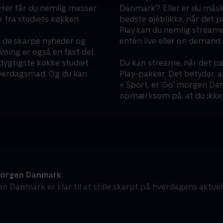
 Her får du nemlig masser
Danmark'? Eller er du mås
e fra studiets køkken.
bedste øjeblikke, når det 
Play kan du nemlig streame
n de skarpe nyheder og
enten live eller on demand.
ning er også en fast del
dygtigste kokke studiet
Du kan streame, når det pa
 hverdagsmad. Og du kan
Play-pakker. Det betyder, a
+ Sport, er ‘Go’ morgen Dan
opmærksom på, at du ikke 
orgen Danmark
n Danmark er klar til at stille skarpt på hverdagens aktue