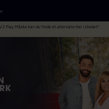
er
V 2 Play. Måske kan du finde et alternativ her i stedet?