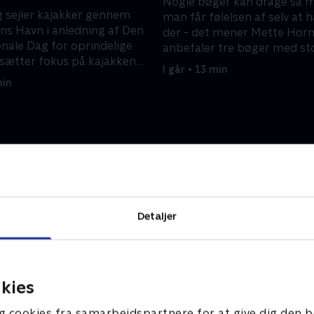
Nogle bøger kan drage så m
 sejler kajakker gennem
man får følelsen af selv at 
s Havn i anledning af Den
der - det mener Mette Horn
onale Dag for oprindelige
anbefaler tre bøger med st
t sætter fokus på kajakken
betydning for hende.
I går • 13 min
andsk kulturarv.
min
Detaljer
kies
g cookies fra samarbejdspartnere for at give dig den b