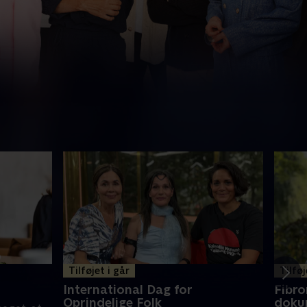
Tilføjet i går
Tilføj
International Dag for
Fibro
Oprindelige Folk
doku