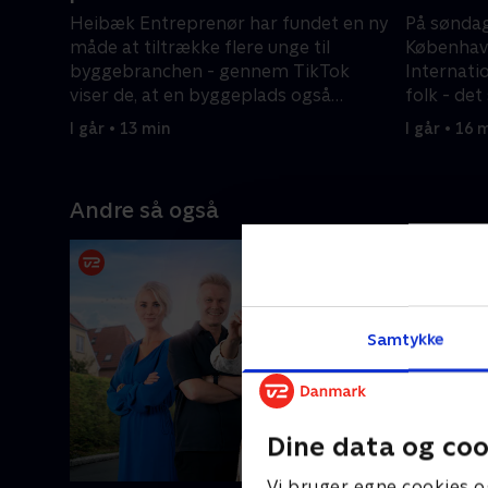
Heibæk Entreprenør har fundet en ny
På søndag
måde at tiltrække flere unge til
København
byggebranchen - gennem TikTok
Internati
viser de, at en byggeplads også
folk - de
indeholder fællesskab og humor.
som grønl
I går • 13 min
I går • 16 
Andre så også
Samtykke
Dine data og coo
Vi bruger egne cookies o