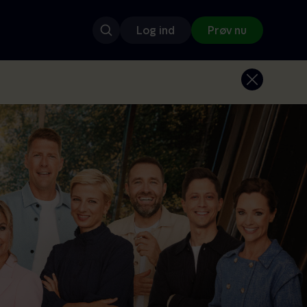
Log ind
Prøv nu