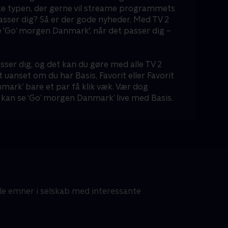
ke typen, der gerne vil streame programmets
passer dig? Så er der gode nyheder. Med TV 2
 'Go’ morgen Danmark', når det passer dig –
sser dig, og det kan du gøre med alle TV 2
t uanset om du har Basis, Favorit eller Favorit
mark’ bare et par få klik væk. Vær dog
kan se ‘Go’ morgen Danmark’ live med Basis.
lle emner i selskab med interessante