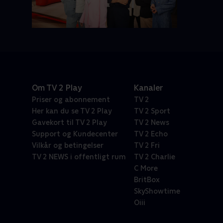
Om TV 2 Play
Kanaler
Priser og abonnement
TV 2
Her kan du se TV 2 Play
TV 2 Sport
Gavekort til TV 2 Play
TV 2 News
Support og Kundecenter
TV 2 Echo
Vilkår og betingelser
TV 2 Fri
TV 2 NEWS i offentligt rum
TV 2 Charlie
C More
BritBox
SkyShowtime
Oiii