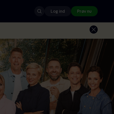
Log ind
Prøv nu