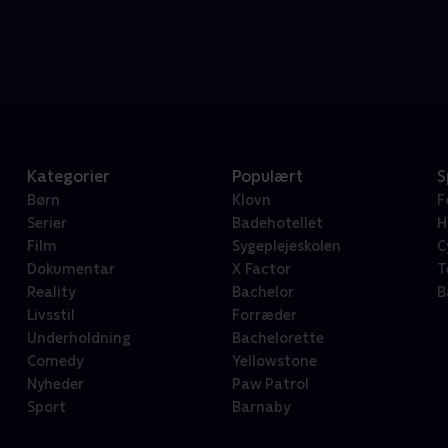
Kategorier
Populært
S
Børn
Klovn
F
Serier
Badehotellet
H
Film
Sygeplejeskolen
C
Dokumentar
X Factor
T
Reality
Bachelor
B
Livsstil
Forræder
Underholdning
Bachelorette
Comedy
Yellowstone
Nyheder
Paw Patrol
Sport
Barnaby