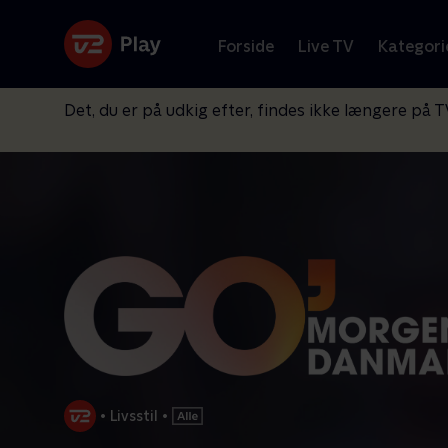
Forside
Live TV
Kategori
Det, du er på udkig efter, findes ikke længere på T
•
Livsstil
•