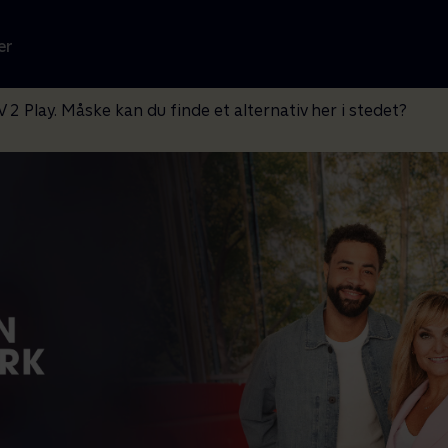
er
V 2 Play. Måske kan du finde et alternativ her i stedet?