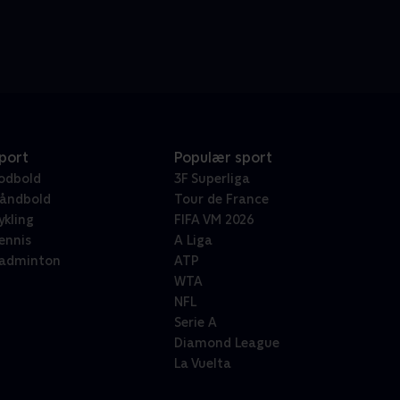
port
Populær sport
odbold
3F Superliga
åndbold
Tour de France
ykling
FIFA VM 2026
ennis
A Liga
adminton
ATP
WTA
NFL
Serie A
Diamond League
La Vuelta