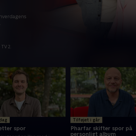
å hverdagens
.
 TV 2.
 dag
Tilføjet i går
tter spor
Pharfar skifter spor på
personligt album