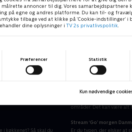
Linde på Langeland
H
l at målrette annoncer til dig. Vores samarbejdspartner
Livsstil • 5 sæsoner
L
ing på egne og andres platforme. Du kan til- og fravæl
amtykke tilbage ved at klikke på ’Cookie-indstillinger’ i
handler dine oplysninger i
TV 2s privatlivspolitik
.
n hjemme hos dig?
‘Go’ morgen Danmark’ stil
Samtykkevalg
dagene og i weekenden.
'Go’ morgen Danmark' still
Præferencer
Statistik
kte fra Tivoli fra mandag
indblik i, hvad der rører s
allerede fra 06:30, og i
er ikke kun relevante nyhe
r begynder programmet
kulturelle begivenheder, s
både stort og småt.
Kun nødvendige cookie
I 'Go’ morgen Danmark' er 
eksperter, som skal hjælpe
områder. Det kan være alt f
Stream ‘Go’ morgen Danmar
 i køkkenet? Så skal du
Er du typen, der elsker at