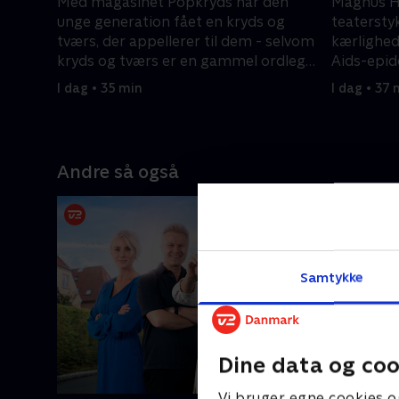
Med magasinet Popkryds har den
Magnus Ha
unge generation fået en kryds og
teaterstyk
tværs, der appellerer til dem - selvom
kærlighed
kryds og tværs er en gammel ordleg,
Aids-epid
så er det populært hos både unge og
flere gang
I dag • 35 min
I dag • 37 
ældre.
Andre så også
Samtykke
Dine data og coo
Vi bruger egne cookies o