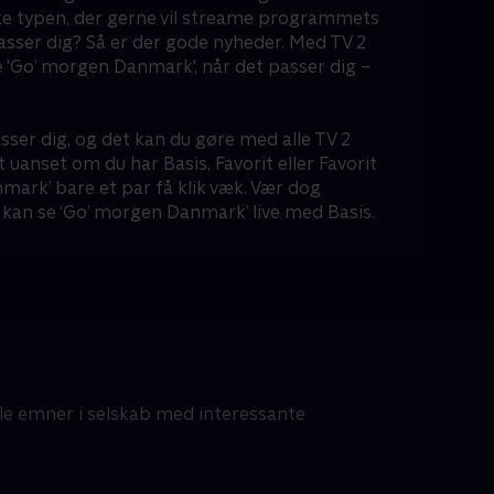
ke typen, der gerne vil streame programmets
passer dig? Så er der gode nyheder. Med TV 2
 'Go’ morgen Danmark', når det passer dig –
sser dig, og det kan du gøre med alle TV 2
t uanset om du har Basis, Favorit eller Favorit
mark’ bare et par få klik væk. Vær dog
kan se ‘Go’ morgen Danmark’ live med Basis.
lle emner i selskab med interessante