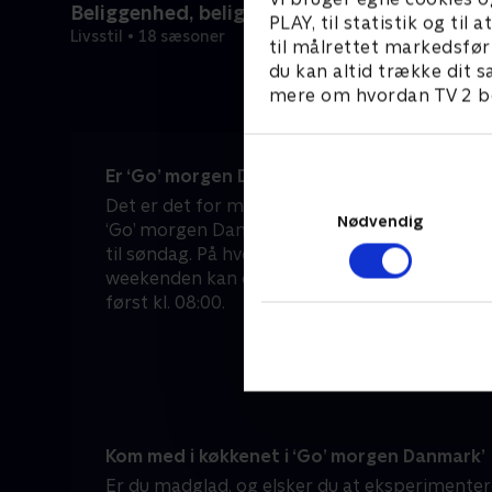
Beliggenhed, beliggenhed, beliggenhed
PLAY, til statistik og ti
Livsstil • 18 sæsoner
til målrettet markedsfør
du kan altid trække dit s
mere om hvordan TV 2 be
Er ‘Go’ morgen Danmark’ en del af morgene
Det er det for mange danskere – både i hver
Nødvendig
‘Go’ morgen Danmark’ sendes nemlig live dire
til søndag. På hverdage kan du tænde for TV 2 
weekenden kan du sove lidt længere, for he
først kl. 08:00.
Kom med i køkkenet i ‘Go’ morgen Danmark’
Er du madglad, og elsker du at eksperimentere