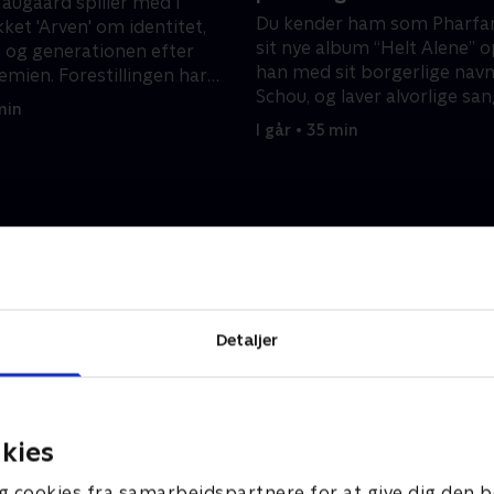
ugaard spiller med i
Du kender ham som Pharfar
ket 'Arven' om identitet,
sit nye album “Helt Alene” 
 og generationen efter
han med sit borgerlige navn
emien. Forestillingen har
Schou, og laver alvorlige san
e rørt ham til tårer.
min
I går • 35 min
Detaljer
kies
g cookies fra samarbejdspartnere for at give dig den b