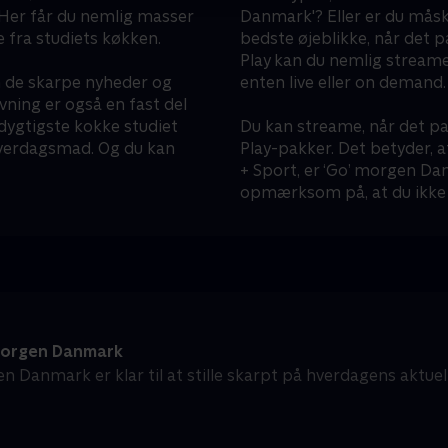
 Her får du nemlig masser
Danmark'? Eller er du mås
e fra studiets køkken.
bedste øjeblikke, når det 
Play kan du nemlig streame
n de skarpe nyheder og
enten live eller on demand.
ning er også en fast del
dygtigste kokke studiet
Du kan streame, når det pa
 hverdagsmad. Og du kan
Play-pakker. Det betyder, a
+ Sport, er ‘Go’ morgen Dan
opmærksom på, at du ikke 
orgen Danmark
n Danmark er klar til at stille skarpt på hverdagens aktue