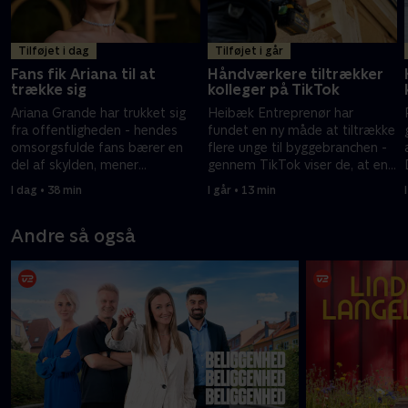
Tilføjet i dag
Tilføjet i går
Fans fik Ariana til at
Håndværkere tiltrækker
trække sig
kolleger på TikTok
Ariana Grande har trukket sig
Heibæk Entreprenør har
fra offentligheden - hendes
fundet en ny måde at tiltrække
omsorgsfulde fans bærer en
flere unge til byggebranchen -
del af skylden, mener
gennem TikTok viser de, at en
musikjournalist.
byggeplads også indeholder
I dag • 38 min
I går • 13 min
fællesskab og humor.
Andre så også