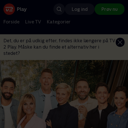
Log ind
Prøv nu
Forside
Live TV
Kategorier
Det, du er på udkig efter, findes ikke længere på TV
2 Play. Måske kan du finde et alternativ her i
stedet?