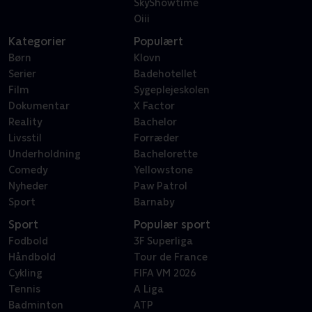
SkyShowtime
Oiii
Kategorier
Populært
Børn
Klovn
Serier
Badehotellet
Film
Sygeplejeskolen
Dokumentar
X Factor
Reality
Bachelor
Livsstil
Forræder
Underholdning
Bachelorette
Comedy
Yellowstone
Nyheder
Paw Patrol
Sport
Barnaby
Sport
Populær sport
Fodbold
3F Superliga
Håndbold
Tour de France
Cykling
FIFA VM 2026
Tennis
A Liga
Badminton
ATP