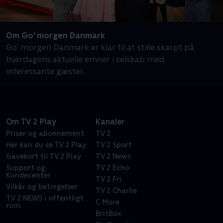
Om Go' morgen Danmark
Go' morgen Danmark er klar til at stille skarpt på
hverdagens aktuelle emner i selskab med
interessante gæster.
Om TV 2 Play
Kanaler
Priser og abonnement
TV 2
Her kan du se TV 2 Play
TV 2 Sport
Gavekort til TV 2 Play
TV 2 News
Support og
TV 2 Echo
Kundecenter
TV 2 Fri
Vilkår og betingelser
TV 2 Charlie
TV 2 NEWS i offentligt
C More
rum
BritBox