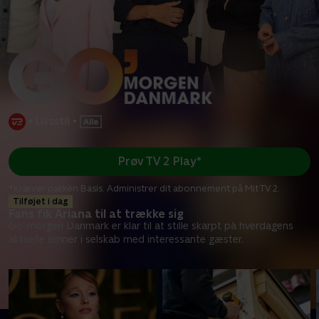
•
Livsstil
•
Prøv TV 2 Play*
*Kræver pakken Basis. Administrer dit abonnement på Mit TV 2.
Tilføjet i dag
Fans fik Ariana til at trække sig
Go' morgen Danmark er klar til at stille skarpt på hverdagens
aktuelle emner i selskab med interessante gæster.