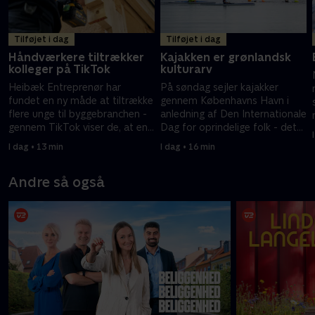
Tilføjet i dag
Tilføjet i dag
Håndværkere tiltrækker
Kajakken er grønlandsk
kolleger på TikTok
kulturarv
Heibæk Entreprenør har
På søndag sejler kajakker
fundet en ny måde at tiltrække
gennem Københavns Havn i
flere unge til byggebranchen -
anledning af Den Internationale
gennem TikTok viser de, at en
Dag for oprindelige folk - det
byggeplads også indeholder
sætter fokus på kajakken som
I dag • 13 min
I dag • 16 min
fællesskab og humor.
grønlandsk kulturarv.
Andre så også