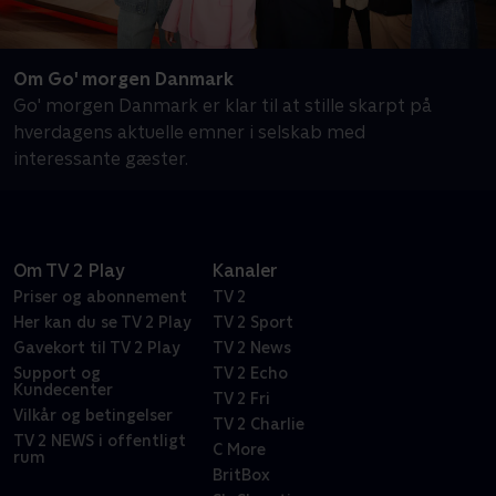
Om Go' morgen Danmark
Go' morgen Danmark er klar til at stille skarpt på
hverdagens aktuelle emner i selskab med
interessante gæster.
Om TV 2 Play
Kanaler
Priser og abonnement
TV 2
Her kan du se TV 2 Play
TV 2 Sport
Gavekort til TV 2 Play
TV 2 News
Support og
TV 2 Echo
Kundecenter
TV 2 Fri
Vilkår og betingelser
TV 2 Charlie
TV 2 NEWS i offentligt
C More
rum
BritBox