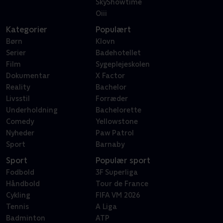
SkyShowtime
Oiii
Kategorier
Populært
Børn
Klovn
Serier
Badehotellet
Film
Sygeplejeskolen
Dokumentar
X Factor
Reality
Bachelor
Livsstil
Forræder
Underholdning
Bachelorette
Comedy
Yellowstone
Nyheder
Paw Patrol
Sport
Barnaby
Sport
Populær sport
Fodbold
3F Superliga
Håndbold
Tour de France
Cykling
FIFA VM 2026
Tennis
A Liga
Badminton
ATP