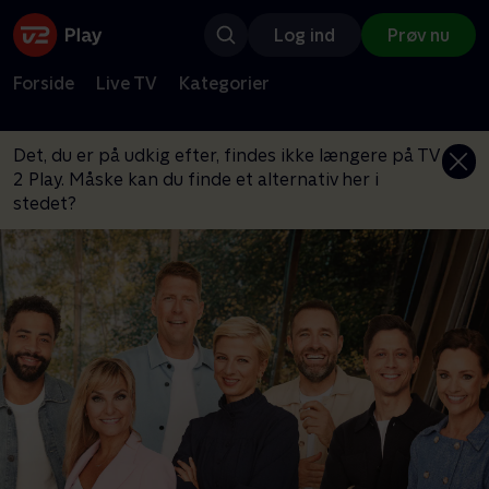
Log ind
Prøv nu
Forside
Live TV
Kategorier
Det, du er på udkig efter, findes ikke længere på TV
2 Play. Måske kan du finde et alternativ her i
stedet?