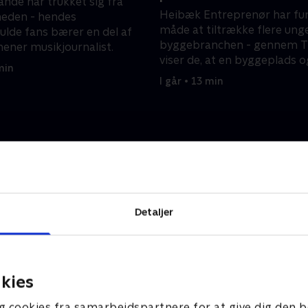
ande har trukket sig fra
Heibæk Entreprenør har fu
heden - hendes
måde at tiltrække flere unge
lde fans bærer en del af
byggebranchen - gennem T
mener musikjournalist.
viser de, at en byggeplads 
min
indeholder fællesskab og h
I går • 13 min
Detaljer
kies
g cookies fra samarbejdspartnere for at give dig den b