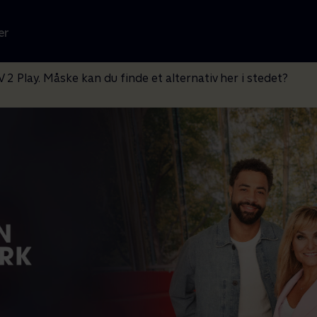
er
V 2 Play. Måske kan du finde et alternativ her i stedet?