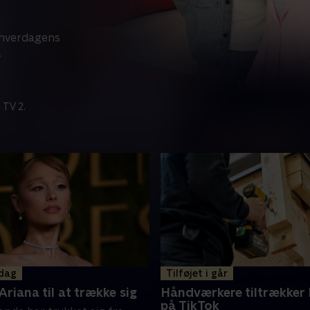
å hverdagens
.
 TV 2.
 dag
Tilføjet i går
Ariana til at trække sig
Håndværkere tiltrækker 
på TikTok