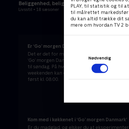
Beliggenhed, beliggenhed, beliggenhed
PLAY, til statistik og ti
Livsstil • 18 sæsoner
til målrettet markedsfør
du kan altid trække dit s
mere om hvordan TV 2 be
Er ‘Go’ morgen Danmark’ en del af morgene
Det er det for mange danskere – både i hver
Nødvendig
‘Go’ morgen Danmark’ sendes nemlig live dire
til søndag. På hverdage kan du tænde for TV 2 
weekenden kan du sove lidt længere, for he
først kl. 08:00.
Kom med i køkkenet i ‘Go’ morgen Danmark’
Er du madglad, og elsker du at eksperimentere