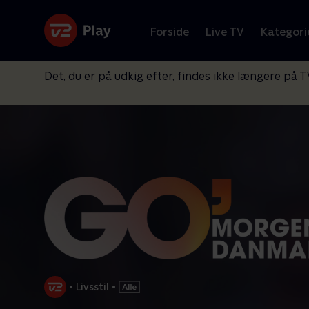
Forside
Live TV
Kategori
Det, du er på udkig efter, findes ikke længere på T
•
Livsstil
•