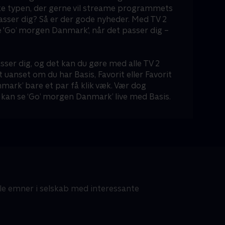
ke typen, der gerne vil streame programmets
passer dig? Så er der gode nyheder. Med TV 2
 'Go’ morgen Danmark', når det passer dig –
sser dig, og det kan du gøre med alle TV 2
t uanset om du har Basis, Favorit eller Favorit
mark’ bare et par få klik væk. Vær dog
kan se ‘Go’ morgen Danmark’ live med Basis.
lle emner i selskab med interessante