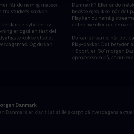
 Her får du nemlig masser
Danmark'? Eller er du mås
e fra studiets køkken.
bedste øjeblikke, når det 
Play kan du nemlig streame
n de skarpe nyheder og
enten live eller on demand.
ning er også en fast del
dygtigste kokke studiet
Du kan streame, når det pa
 hverdagsmad. Og du kan
Play-pakker. Det betyder, a
+ Sport, er ‘Go’ morgen Dan
opmærksom på, at du ikke 
orgen Danmark
n Danmark er klar til at stille skarpt på hverdagens aktue