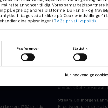
Linde på Langeland
H
l at målrette annoncer til dig. Vores samarbejdspartner
Livsstil • 5 sæsoner
L
ing på egne og andres platforme. Du kan til- og fravæl
amtykke tilbage ved at klikke på ’Cookie-indstillinger’ i
handler dine oplysninger i
TV 2s privatlivspolitik
.
n hjemme hos dig?
‘Go’ morgen Danmark’ stil
Samtykkevalg
dagene og i weekenden.
'Go’ morgen Danmark' still
Præferencer
Statistik
kte fra Tivoli fra mandag
indblik i, hvad der rører s
allerede fra 06:30, og i
er ikke kun relevante nyhe
r begynder programmet
kulturelle begivenheder, s
både stort og småt.
Kun nødvendige cookie
I 'Go’ morgen Danmark' er 
eksperter, som skal hjælpe
områder. Det kan være alt f
Stream ‘Go’ morgen Danmar
 i køkkenet? Så skal du
Er du typen, der elsker at