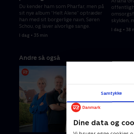
Ariana Gr
Du kender ham som Pharfar, men på
offentlig
sit nye album “Helt Alene” optræder
omsorgsfu
han med sit borgerlige navn, Søren
skylden, 
Schou, og laver alvorlige sange.
I dag • 38 
I dag • 35 min
Andre så også
Samtykke
Dine data og coo
Vi bruger egne cookies o