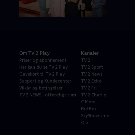
Om TV 2 Play
Kanaler
Priser og abonnement
TV 2
Her kan du se TV 2 Play
TV 2 Sport
Gavekort til TV 2 Play
TV 2 News
Support og Kundecenter
TV 2 Echo
Vilkår og betingelser
TV 2 Fri
TV 2 NEWS i offentligt rum
TV 2 Charlie
C More
BritBox
SkyShowtime
Oiii