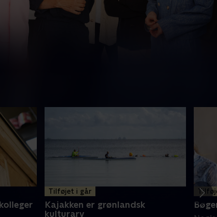
Tilføjet i går
Tilføj
kolleger
Kajakken er grønlandsk
Bøger
kulturarv