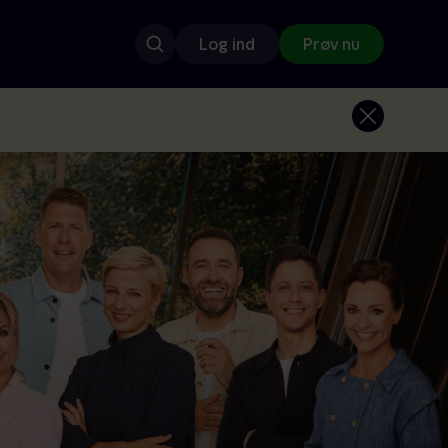
Log ind
Prøv nu