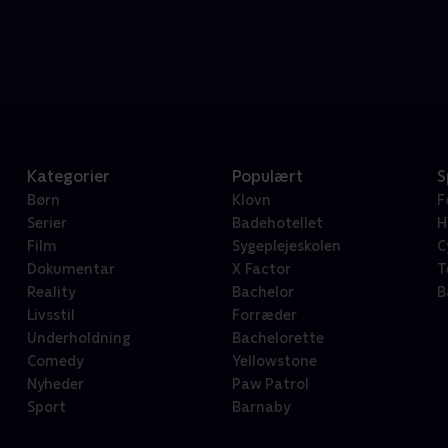
Kategorier
Populært
S
Børn
Klovn
F
Serier
Badehotellet
H
Film
Sygeplejeskolen
C
Dokumentar
X Factor
T
Reality
Bachelor
B
Livsstil
Forræder
Underholdning
Bachelorette
Comedy
Yellowstone
Nyheder
Paw Patrol
Sport
Barnaby