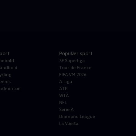
port
Populær sport
odbold
3F Superliga
åndbold
Tour de France
ykling
FIFA VM 2026
ennis
A Liga
adminton
ATP
WTA
NFL
Serie A
Diamond League
La Vuelta