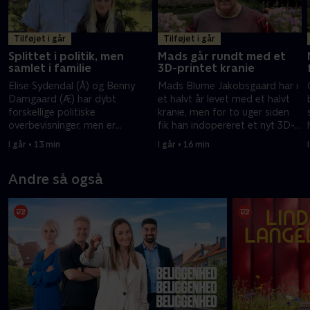
Tilføjet i går
Tilføjet i går
Splittet i politik, men
Mads går rundt med et
samlet i familie
3D-printet kranie
Elise Sydendal (Å) og Benny
Mads Blume Jakobsgaard har i
Damgaard (Æ) har dybt
et halvt år levet med et halvt
forskellige politiske
kranie, men for to uger siden
overbevisninger, men er
fik han indopereret et nyt 3D-
samtidigt papfar og papdatter.
printet kranie.
I går • 13 min
I går • 16 min
Andre så også