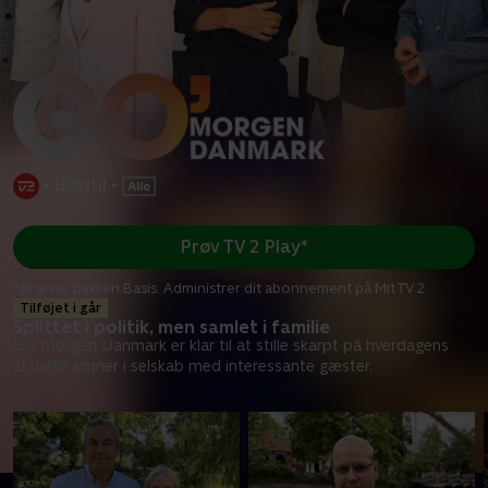
•
Livsstil
•
Prøv TV 2 Play*
*Kræver pakken Basis. Administrer dit abonnement på Mit TV 2.
Tilføjet i går
Splittet i politik, men samlet i familie
Go' morgen Danmark er klar til at stille skarpt på hverdagens
aktuelle emner i selskab med interessante gæster.