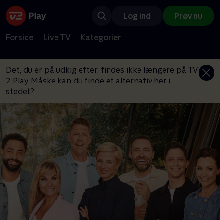
Log ind
Prøv nu
Forside
Live TV
Kategorier
Det, du er på udkig efter, findes ikke længere på TV
2 Play. Måske kan du finde et alternativ her i
stedet?