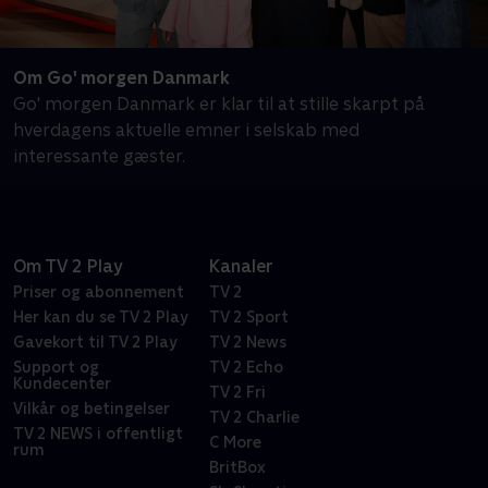
Om Go' morgen Danmark
Go' morgen Danmark er klar til at stille skarpt på
hverdagens aktuelle emner i selskab med
interessante gæster.
Om TV 2 Play
Kanaler
Priser og abonnement
TV 2
Her kan du se TV 2 Play
TV 2 Sport
Gavekort til TV 2 Play
TV 2 News
Support og
TV 2 Echo
Kundecenter
TV 2 Fri
Vilkår og betingelser
TV 2 Charlie
TV 2 NEWS i offentligt
C More
rum
BritBox