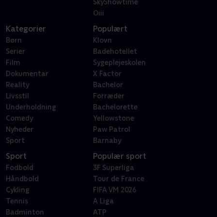
SkyShowtime
Oiii
Kategorier
Populært
Børn
Klovn
Serier
Badehotellet
Film
Sygeplejeskolen
Dokumentar
X Factor
Reality
Bachelor
Livsstil
Forræder
Underholdning
Bachelorette
Comedy
Yellowstone
Nyheder
Paw Patrol
Sport
Barnaby
Sport
Populær sport
Fodbold
3F Superliga
Håndbold
Tour de France
Cykling
FIFA VM 2026
Tennis
A Liga
Badminton
ATP