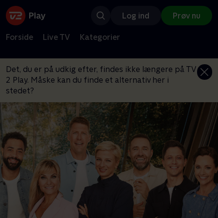
Log ind
Prøv nu
Forside
Live TV
Kategorier
Det, du er på udkig efter, findes ikke længere på TV
2 Play. Måske kan du finde et alternativ her i
stedet?