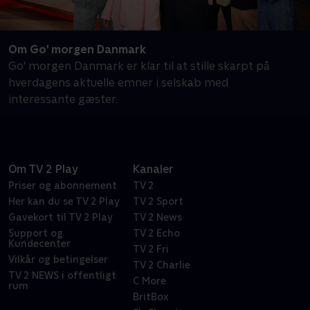
Om Go' morgen Danmark
Go' morgen Danmark er klar til at stille skarpt på
hverdagens aktuelle emner i selskab med
interessante gæster.
Om TV 2 Play
Kanaler
Priser og abonnement
TV 2
Her kan du se TV 2 Play
TV 2 Sport
Gavekort til TV 2 Play
TV 2 News
Support og
TV 2 Echo
Kundecenter
TV 2 Fri
Vilkår og betingelser
TV 2 Charlie
TV 2 NEWS i offentligt
C More
rum
BritBox