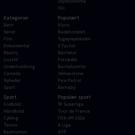
SkyShowtime
Oiii
Kategorier
Populært
Børn
Klovn
Serier
Badehotellet
Film
Sygeplejeskolen
Dokumentar
X Factor
Reality
Bachelor
Livsstil
Forræder
Underholdning
Bachelorette
Comedy
Yellowstone
Nyheder
Paw Patrol
Sport
Barnaby
Sport
Populær sport
Fodbold
3F Superliga
Håndbold
Tour de France
Cykling
FIFA VM 2026
Tennis
A Liga
Badminton
ATP