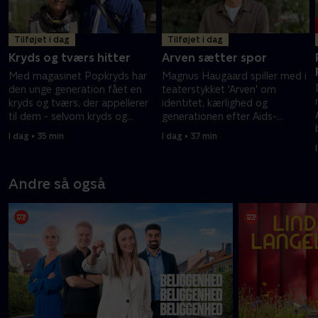
Tilføjet i dag
Tilføjet i dag
Kryds og tværs hitter
Arven sætter spor
Med magasinet Popkryds har
Magnus Haugaard spiller med i
den unge generation fået en
teaterstykket 'Arven' om
kryds og tværs, der appellerer
identitet, kærlighed og
til dem - selvom kryds og
generationen efter Aids-
tværs er en gammel ordleg, så
epidemien. Forestillingen har
I dag • 35 min
I dag • 37 min
er det populært hos både unge
flere gange rørt ham til tårer.
og ældre.
Andre så også