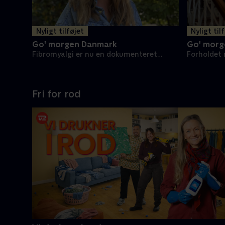
Nyligt tilføjet
Nyligt til
Go' morgen Danmark
Go' morg
Fibromyalgi er nu en dokumenteret
Forholdet 
sygdom
EU
Fri for rod