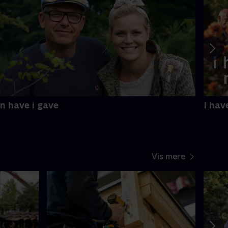
n have i gave
I ha
Vis mere