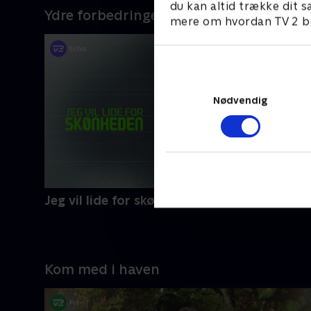
du kan altid trække dit s
Ydre forbedringer
mere om hvordan TV 2 be
Nødvendig
Jeg vil lide for skønheden
Kom med i haven