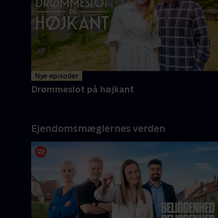
Melvin og mor Carolyne er klar
med endnu flere oplevelser i det
ganske land
Mere info
Nye episoder
Drømmeslot på højkant
Ejendomsmæglernes verden