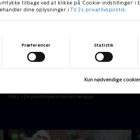
amtykke tilbage ved at klikke på ’Cookie-indstillinger’ i
handler dine oplysninger i
TV 2s privatlivspolitik
.
Samtykkevalg
Præferencer
Statistik
Kun nødvendige cookie
Tabu - med Rune Klan
A
S4:E1 • De plastikoperationsafhængige