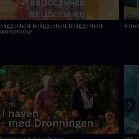
eliggenhed, beliggenhed, beliggenhed -
Somme
sommerhuse