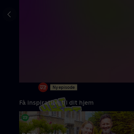
Gå til
forrige
slide
Ny episode
Få inspiration til dit hjem