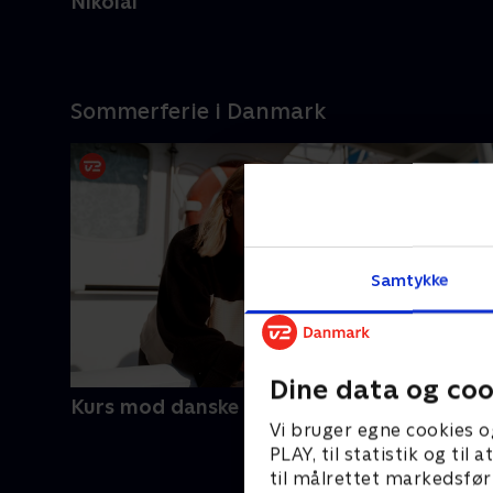
Nikolai
Sommerferie i Danmark
Samtykke
Dine data og coo
Kurs mod danske kyster
Vi bruger egne cookies o
PLAY, til statistik og ti
til målrettet markedsfør