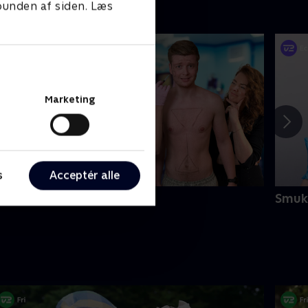
 bunden af siden. Læs
Marketing
s
Acceptér alle
lle gør det vel?
Smuk