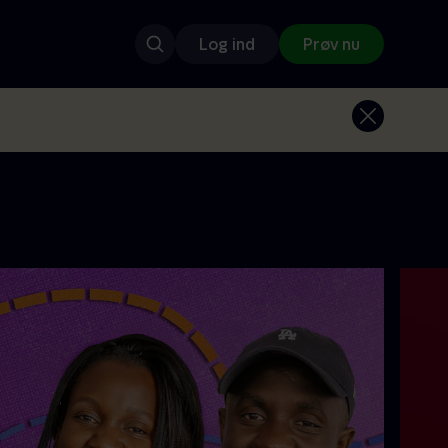
Log ind
Prøv nu