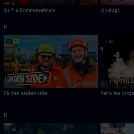
Os fra KommuneKram
Opslugt
P