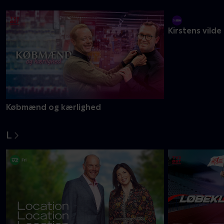
Jagtkvinderne
Jul på herreg
K
Købmænd og kærlighed
Kirstens vilde
L