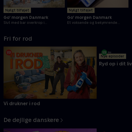
Nyligt tilføjet
Nyligt tilføjet
Go' morgen Danmark
Go' morgen Danmark
Slut med bar overkrop i
Et voksende og bekymrende
bybilledet?
onlinefænomen
Fri for rod
Nye episoder
Vi drukner i rod
Ryd op i dit liv