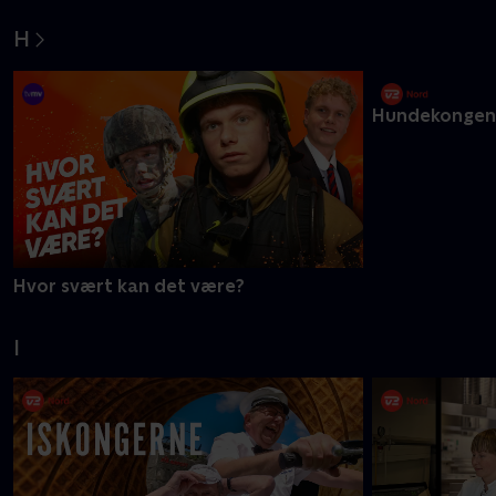
Granit Kidz
Glitterpigerne
H
Hvor svært kan det være?
Hundekongen