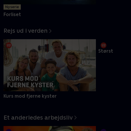
Ny serie
Ny episode
Forliset
På besøg
Rejs ud i verden
Kurs mod fjerne kyster
Størst