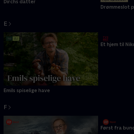
Nye episoder
Dirchs datter
Drømmeslot p
E
Emils spiselige have
Et hjem til Nik