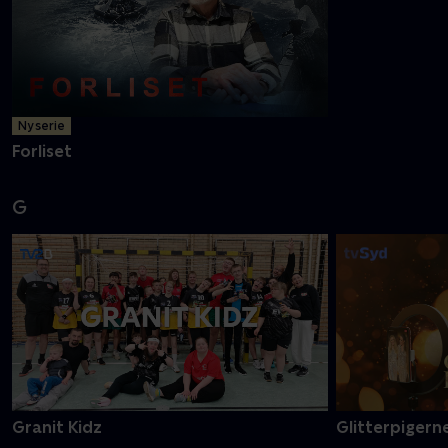
F
Ny serie
Først fra bun
Forliset
G