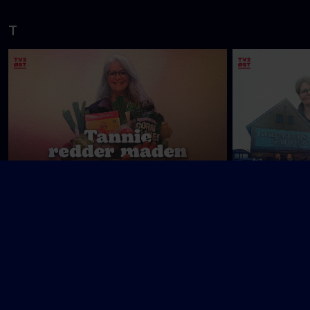
Stress
Størst
T
Tannie redder maden
Til kamp for