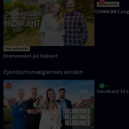
Ny episode
Melvin og mor Carolyne er klar med endnu flere oplevelser i
Linde på Lan
det ganske land
Mere info
Nye episoder
Drømmeslot på højkant
Ejendomsmæglernes verden
Vandkant til s