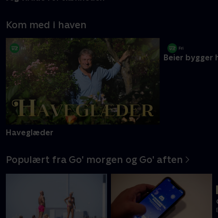
S4:E1 • De plasti
Kom med i haven
Haveglæder
Beier bygger 
Populært fra Go' morgen og Go' aften