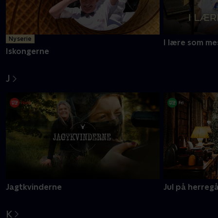
I
Ny serie
I lære som me
Iskongerne
J