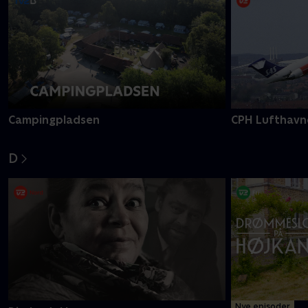
C
Campingpladsen
CPH Lufthavn
D