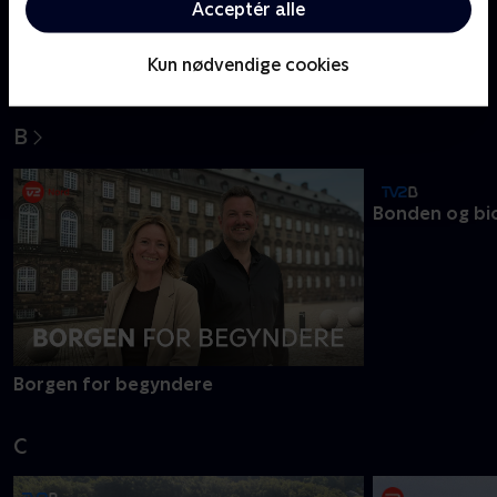
Acceptér alle
Kun nødvendige cookies
Alle gør det vel?
Alt på spil
B
Borgen for begyndere
Bonden og bi