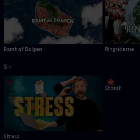
På den anden side
Pernilles proj
R
Ramt af Bølgen
Ringriderne
S