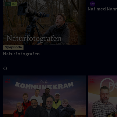
Muflon Mysteriet på Fur
Min tro
N
Ny episode
Nat med Nann
Naturfotografen
O