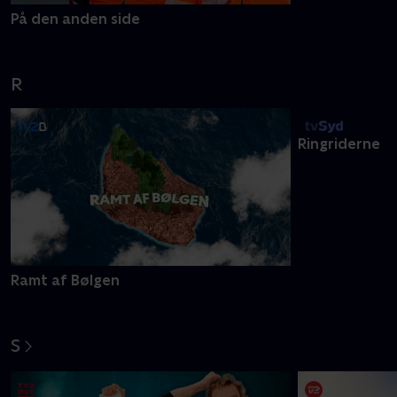
På den anden side
Pernilles proj
R
Ramt af Bølgen
Ringriderne
S