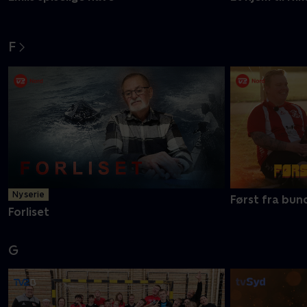
F
Ny serie
Først fra bun
Forliset
G