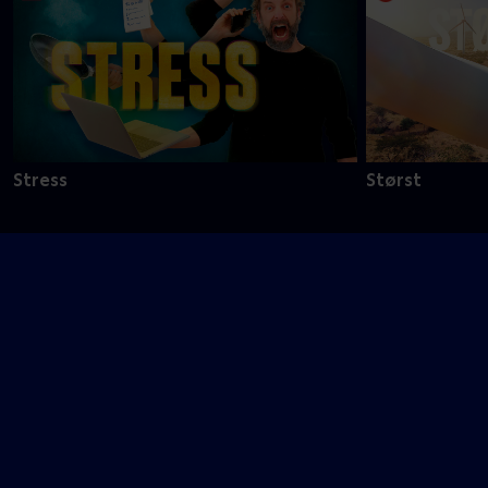
Stress
Størst
T