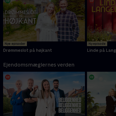
Nye episoder
Ny episode
Drømmeslot på højkant
Linde på Lan
Ejendomsmæglernes verden