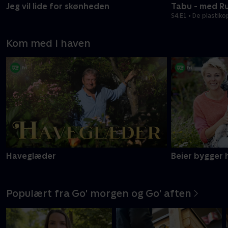
Jeg vil lide for skønheden
Tabu - med R
S4:E1 • De plasti
Kom med i haven
Haveglæder
Beier bygger 
Populært fra Go' morgen og Go' aften