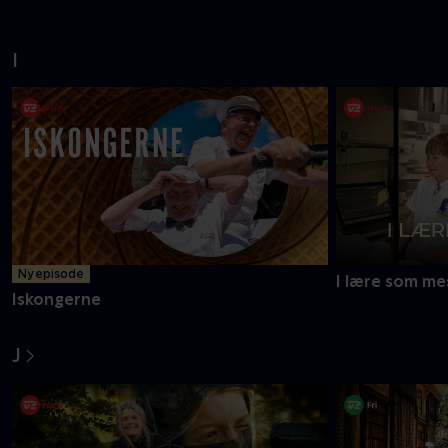
I
Ny episode
I lære som me
Iskongerne
J