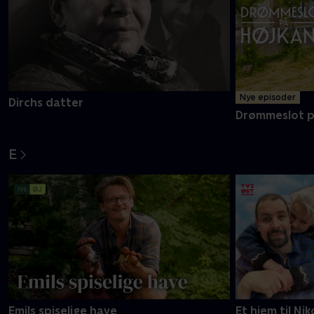
Nye episoder
Dirchs datter
Drømmeslot p
E
Emils spiselige have
Et hjem til Nik