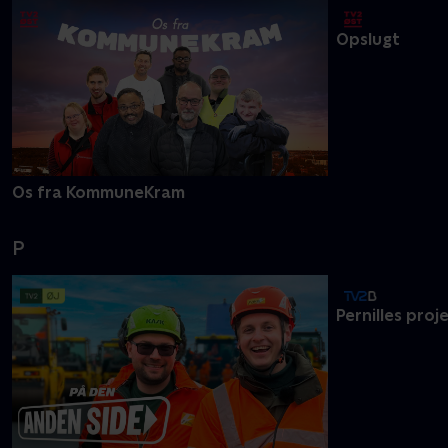
O
Os fra KommuneKram
Opslugt
P