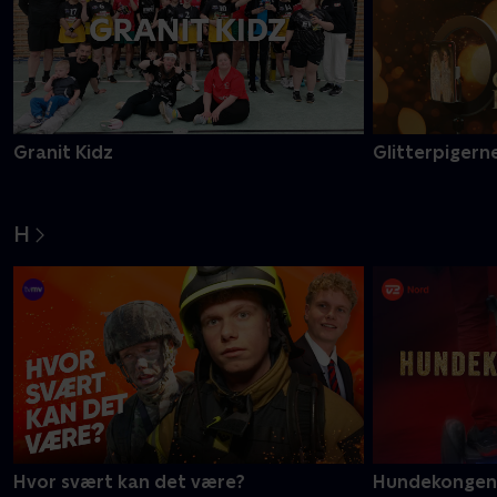
Granit Kidz
Glitterpigerne
H
Hvor svært kan det være?
Hundekongen