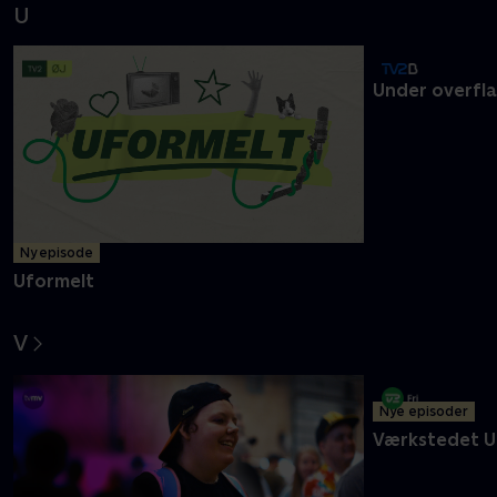
Tannie redder maden
Til kamp for
U
Ny episode
Under overfl
Uformelt
V