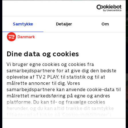
Samtykke
Detaljer
Om
Alle gør det vel?
Alt på spil
Dine data og cookies
Vi bruger egne cookies og cookies fra
B
samarbejdspartnere for at give dig den bedste
oplevelse af TV 2 PLAY, til statistik og til at
målrette annoncer til dig. Vores
samarbejdspartnere kan anvende cookie-data til
målrettet markedsføring på egne og andres
platforme. Du kan til- og fravælge cookies
herunder, og du kan altid trække dit samtykke
tilbage ved at klikke på ’Cookie-indstillinger’ i
bunden af siden. Læs mere om hvordan TV 2
behandler dine oplysninger i