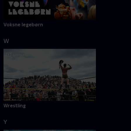
Nye episoder
Voksne legebørn
Værkstedet U
W
Wrestling