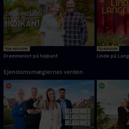
Melvin og mor Carolyne er klar med endnu flere oplevelser i
det ganske land
Mere info
Nye episoder
Ny episode
Drømmeslot på højkant
Linde på Lan
Ejendomsmæglernes verden