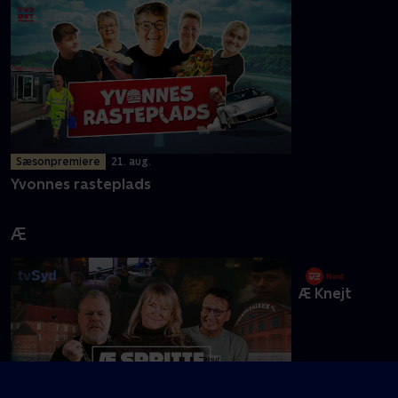
Y
Sæsonpremiere
21. aug.
Yvonnes rasteplads
Æ