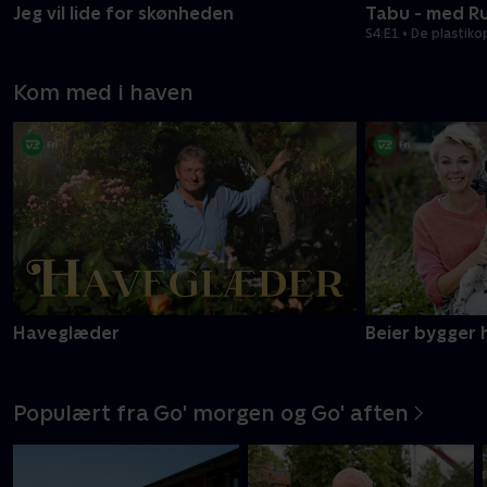
Jeg vil lide for skønheden
Tabu - med R
S4:E1 • De plasti
Kom med i haven
Haveglæder
Beier bygger 
Populært fra Go' morgen og Go' aften