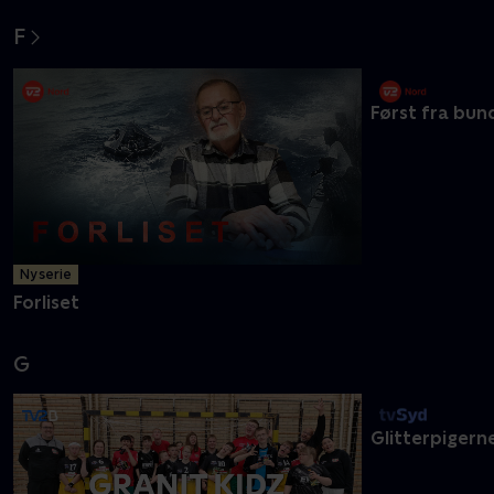
F
Ny serie
Først fra bun
Forliset
G