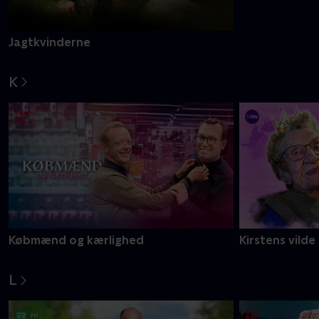
Jagtkvinderne
Jul på herreg
K
Købmænd og kærlighed
Kirstens vilde
L