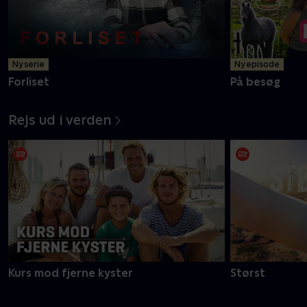
Ny serie
Ny episode
Forliset
På besøg
Rejs ud i verden
Kurs mod fjerne kyster
Størst