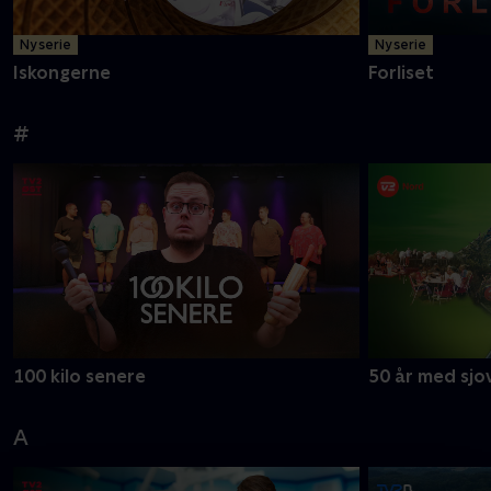
Ny serie
Ny serie
Iskongerne
Forliset
#
100 kilo senere
50 år med sjov
A