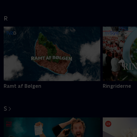
På den anden side
Pernilles proj
R
Ramt af Bølgen
Ringriderne
S