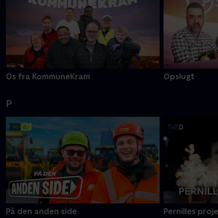
Os fra KommuneKram
Opslugt
P