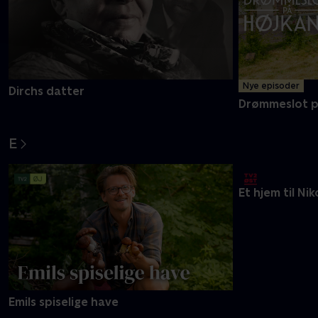
Nye episoder
Dirchs datter
Drømmeslot p
E
Emils spiselige have
Et hjem til Nik