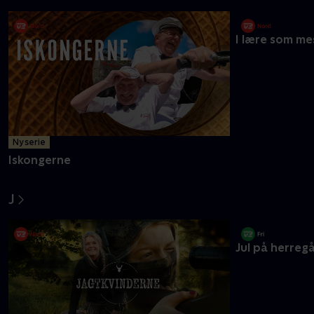
I
Ny serie
I lære som me
Iskongerne
J