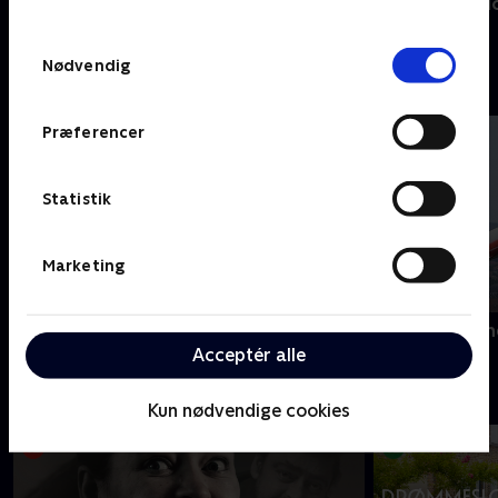
Borgen for begyndere
Bonden og bi
TV 2s privatlivspolitik
.
Samtykkevalg
Nødvendig
C
Præferencer
Statistik
Marketing
Campingpladsen
CPH Lufthavn
Acceptér alle
D
Kun nødvendige cookies