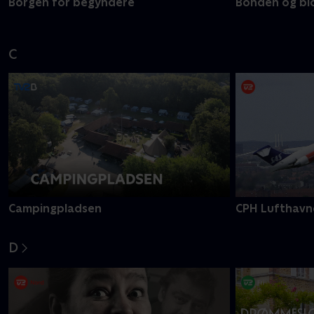
Borgen for begyndere
Bonden og bi
C
Campingpladsen
CPH Lufthavn
D