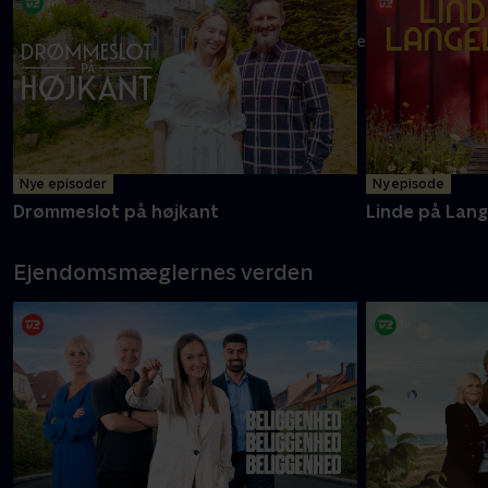
Melvin og mor Carolyne er klar med endnu flere oplevelser i
det ganske land
Mere info
Nye episoder
Ny episode
Drømmeslot på højkant
Linde på Lan
Ejendomsmæglernes verden