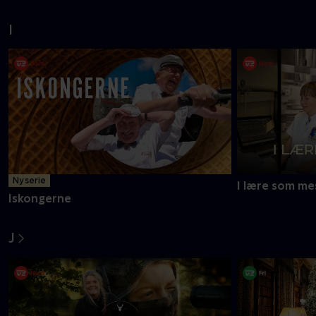
I
Ny serie
I lære som me
Iskongerne
J