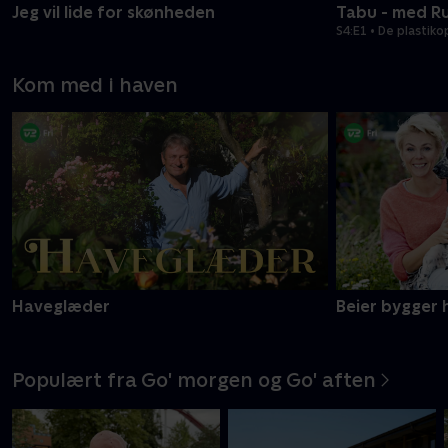
Jeg vil lide for skønheden
Tabu - med R
S4:E1 • De plasti
Kom med i haven
Haveglæder
Beier bygger 
Populært fra Go' morgen og Go' aften