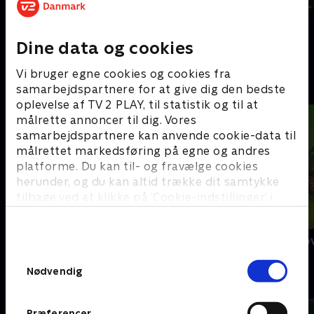
Ny serie
Ny serie
Dine data og cookies
Iskongerne
Forliset
Vi bruger egne cookies og cookies fra
#
samarbejdspartnere for at give dig den bedste
oplevelse af TV 2 PLAY, til statistik og til at
målrette annoncer til dig. Vores
samarbejdspartnere kan anvende cookie-data til
målrettet markedsføring på egne og andres
platforme. Du kan til- og fravælge cookies
herunder, og du kan altid trække dit samtykke
tilbage ved at klikke på ’Cookie-indstillinger’ i
bunden af siden. Læs mere om hvordan TV 2
behandler dine oplysninger i
100 kilo senere
50 år med sjov
TV 2s privatlivspolitik
.
Samtykkevalg
Nødvendig
A
Præferencer