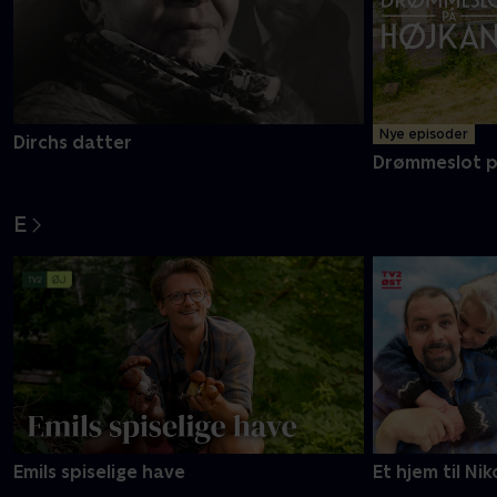
Nye episoder
Dirchs datter
Drømmeslot p
E
Emils spiselige have
Et hjem til Nik