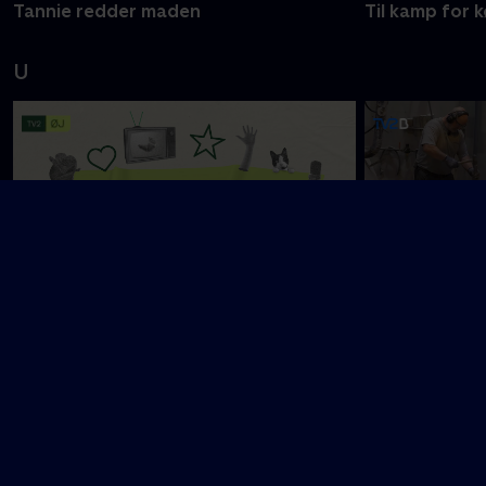
Tannie redder maden
Til kamp for
U
Ny episode
Under overfl
Uformelt
V