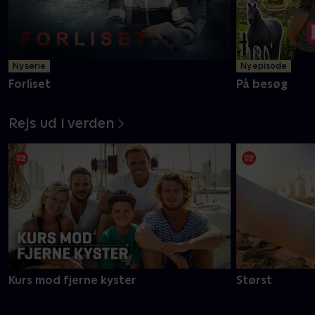
Ny serie
Ny episode
Forliset
På besøg
Rejs ud i verden
Kurs mod fjerne kyster
Størst