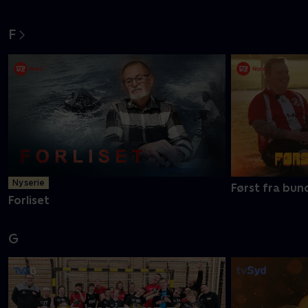
F
Ny serie
Først fra bun
Forliset
G