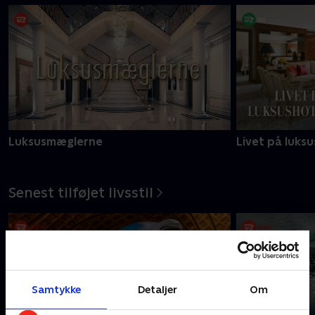
Luksusmæglerne
Livet på luksu
Senest tilføjet livsstil
Samtykke
Detaljer
Om