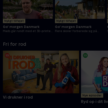
Nyligt tilføjet
Nyligt tilføjet
Go' morgen Danmark
Go' morgen Danmark
Mads går rundt med et 3D-printet
Flere skoler forberede sig på
kranie
terrorangreb
Fri for rod
Nye episoder
Vi drukner i rod
Ryd op i dit liv