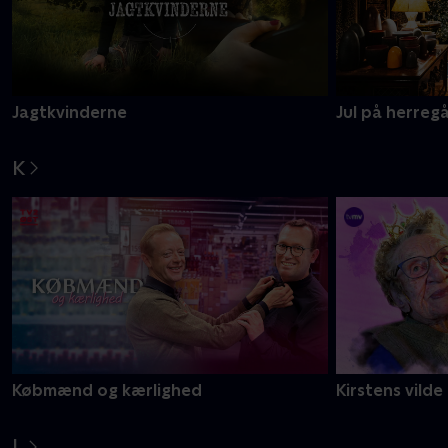
Jagtkvinderne
Jul på herreg
K
Købmænd og kærlighed
Kirstens vilde
L