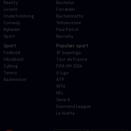
Reality
Bachelor
Livsstil
Forræder
Underholdning
Bachelorette
Comedy
Yellowstone
Nyheder
Paw Patrol
Sport
Barnaby
Sport
Populær sport
Fodbold
3F Superliga
Håndbold
Tour de France
Cykling
FIFA VM 2026
Tennis
A Liga
Badminton
ATP
WTA
NFL
Serie A
Diamond League
La Vuelta