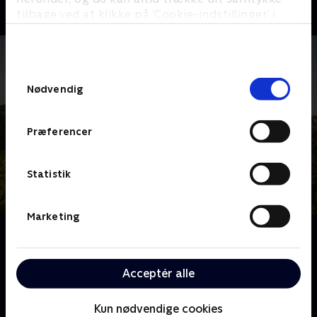
tilbage ved at klikke på ’Cookie-indstillinger’ i
bunden af siden. Læs mere om hvordan TV 2
behandler dine oplysninger i
TV 2s privatlivspolitik
.
Samtykkevalg
Nødvendig
Præferencer
Statistik
Marketing
Om Franske drømmeslotte
Over hele Frankrig ligger skønne slotte, som er blevet
drømmehjemmene for helt almindelige mennesker.
Acceptér alle
Følg deres eventyr og hårde arbejde, når de realiserer
deres drømme om alt fra vinkældre til nye haveanlæg
Kun nødvendige cookies