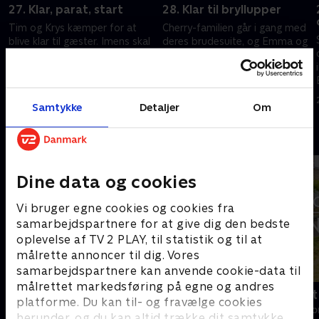
27. Klar, parat, start
28. Klar til bryllupper
Tim og Krys kæmper for at
Cherry-familien går i gang med
blive klar til gæster. Imens skal
deres brudesuite, og Emma og
Ben og Billie afholde en stor
Paul bøvler med at få
fest på deres chateau.
gendannet deres sø. Alison og
Zion arbejder på deres
26. november 2022 • 44 min
26. november 2022 • 44 min
bryllupssuite.
Samtykke
Detaljer
Om
Andre så også
Dine data og cookies
Vi bruger egne cookies og cookies fra
samarbejdspartnere for at give dig den bedste
oplevelse af TV 2 PLAY, til statistik og til at
målrette annoncer til dig. Vores
samarbejdspartnere kan anvende cookie-data til
målrettet markedsføring på egne og andres
Linde på Langeland
Drømmeslot 
platforme. Du kan til- og fravælge cookies
Livsstil • 5 sæsoner
Livsstil • 1 sæs
herunder, og du kan altid trække dit samtykke