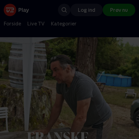
Log ind
Prøv nu
Forside
Live TV
Kategorier