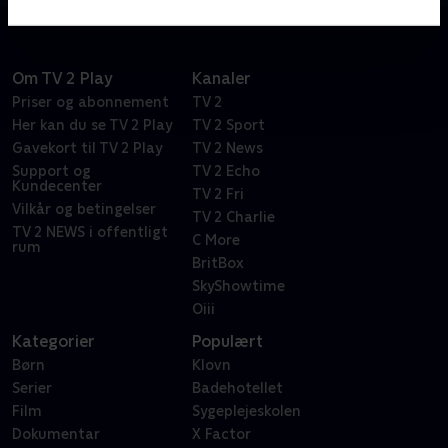
Om TV 2 Play
Kanaler
Priser og abonnement
TV 2
Her kan du se TV 2 Play
TV 2 Sport
Gavekort til TV 2 Play
TV 2 News
Support og
TV 2 Echo
Kundecenter
TV 2 Fri
Vilkår og betingelser
TV 2 Charlie
TV 2 NEWS i offentligt
C More
rum
BritBox
SkyShowtime
Oiii
Kategorier
Populært
Børn
Klovn
Serier
Badehotellet
Film
Sygeplejeskolen
Dokumentar
X Factor