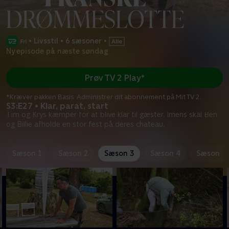
•
Livsstil
•
6 sæsoner
•
Ny episode på næste søndag
Prøv TV 2 Play*
*Kræver pakken Basis. Administrer dit abonnement på Mit TV 2.
S3:E27 • Klar, parat, start
Tim og Krys kæmper for at blive klar til gæster. Imens skal Ben
og Billie afholde en stor fest på deres chateau.
Sæson 1
Sæson 2
Sæson 3
Sæson 4
Sæson 5