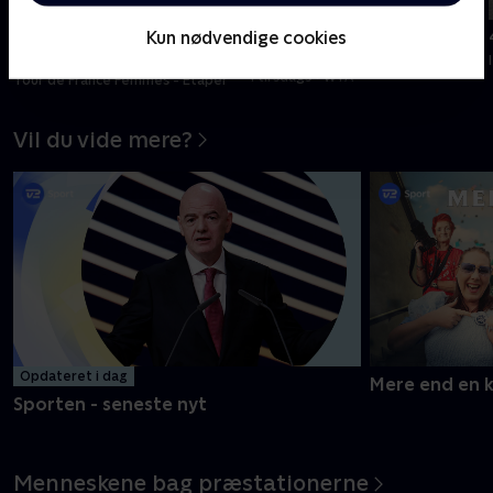
min
min
Tilføjet i går
Kun nødvendige cookies
Tauson-Bartunkova,
Montreal
5. etape
I tirsdags • WTA
Tour de France Femmes - Etaper
Vil du vide mere?
Opdateret i dag
Mere end en 
Sporten - seneste nyt
Menneskene bag præstationerne