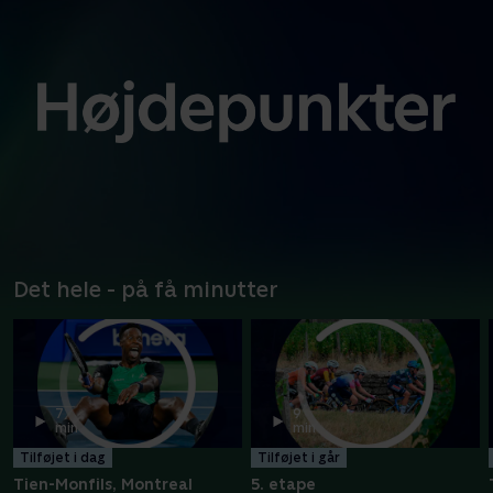
Det hele - på få minutter
7
9
min
min
Tilføjet i dag
Tilføjet i går
Tien-Monfils, Montreal
5. etape