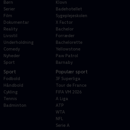
Børn
Klovn
Serier
Badehotellet
Film
Sygeplejeskolen
Dokumentar
X Factor
Reality
Bachelor
Livsstil
Forræder
Underholdning
Bachelorette
Comedy
Yellowstone
Nyheder
Paw Patrol
Sport
Barnaby
Sport
Populær sport
Fodbold
3F Superliga
Håndbold
Tour de France
Cykling
FIFA VM 2026
Tennis
A Liga
Badminton
ATP
WTA
NFL
Serie A