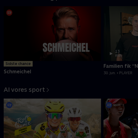
13
min
Sidste chance
Familien fik “
Schmeichel
30. jun. • PLAYER
Al vores sport