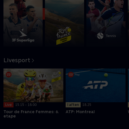
Rhône
Se med nu
Livesport
I aften
18.25
Live
15.15 - 18.00
ATP: Montreal
Tour de France Femmes: 6.
etape