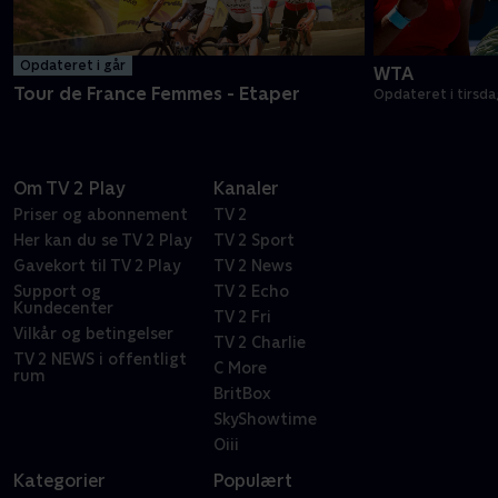
Opdateret i går
WTA
Tour de France Femmes - Etaper
Opdateret i tirsda
Om TV 2 Play
Kanaler
Priser og abonnement
TV 2
Her kan du se TV 2 Play
TV 2 Sport
Gavekort til TV 2 Play
TV 2 News
Support og
TV 2 Echo
Kundecenter
TV 2 Fri
Vilkår og betingelser
TV 2 Charlie
TV 2 NEWS i offentligt
C More
rum
BritBox
SkyShowtime
Oiii
Kategorier
Populært