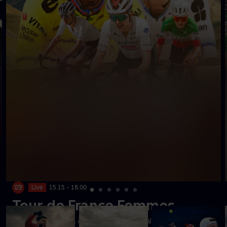
Live
15.15 - 18.00
Tour de France Femmes
Se den kuperede 6. etape i Massif Central til Tournon-sur-