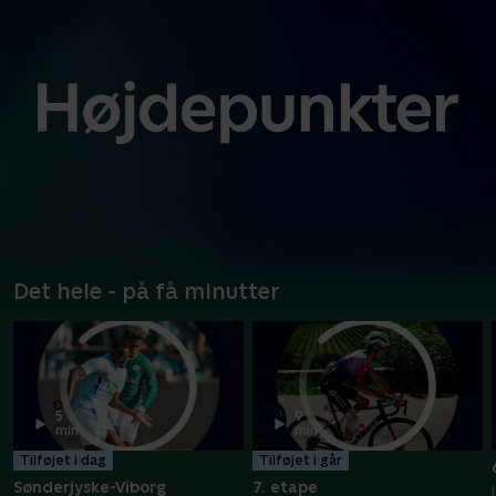
Det hele - på få minutter
5
9
min
min
Tilføjet i dag
Tilføjet i går
Sønderjyske-Viborg
7. etape