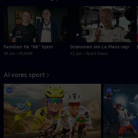
13
10
min
min
Familien fik “NK” hjem
Drømmen om Le Mans-sejr
30. jun. • PLAYER
12. jun. • Sport Fokus
Al vores sport