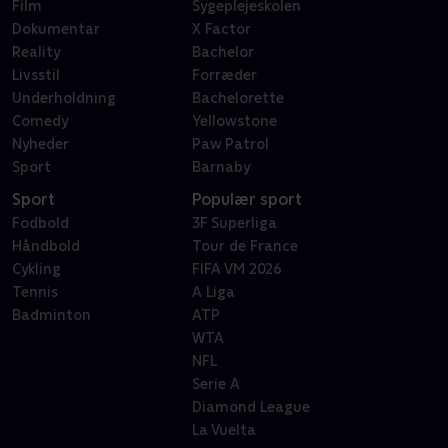
Film
Sygeplejeskolen
Dokumentar
X Factor
Reality
Bachelor
Livsstil
Forræder
Underholdning
Bachelorette
Comedy
Yellowstone
Nyheder
Paw Patrol
Sport
Barnaby
Sport
Populær sport
Fodbold
3F Superliga
Håndbold
Tour de France
Cykling
FIFA VM 2026
Tennis
A Liga
Badminton
ATP
WTA
NFL
Serie A
Diamond League
La Vuelta