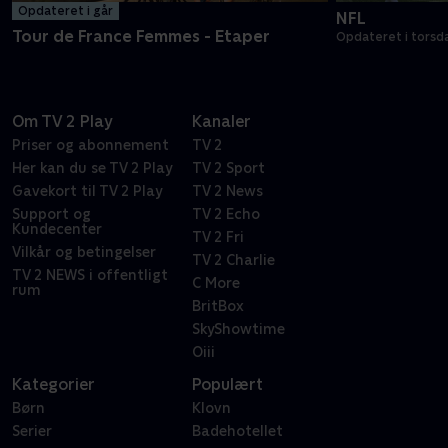
Opdateret i går
NFL
Tour de France Femmes - Etaper
Opdateret i torsd
Om TV 2 Play
Kanaler
Priser og abonnement
TV 2
Her kan du se TV 2 Play
TV 2 Sport
Gavekort til TV 2 Play
TV 2 News
Support og
TV 2 Echo
Kundecenter
TV 2 Fri
Vilkår og betingelser
TV 2 Charlie
TV 2 NEWS i offentligt
C More
rum
BritBox
SkyShowtime
Oiii
Kategorier
Populært
Børn
Klovn
Serier
Badehotellet