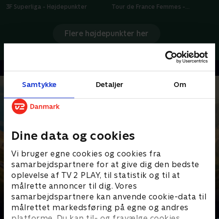
3F Superliga - Højdepunkter
Tour de France Femmes -
Højdepunkter
Flere højdepunkter her
Samtykke
Detaljer
Om
Dine data og cookies
Vi bruger egne cookies og cookies fra
samarbejdspartnere for at give dig den bedste
oplevelse af TV 2 PLAY, til statistik og til at
målrette annoncer til dig. Vores
samarbejdspartnere kan anvende cookie-data til
Senest tilføjet
målrettet markedsføring på egne og andres
platforme. Du kan til- og fravælge cookies