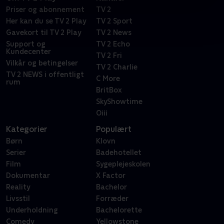
Priser og abonnement
TV 2
Her kan du se TV 2 Play
TV 2 Sport
Gavekort til TV 2 Play
TV 2 News
Support og
TV 2 Echo
Kundecenter
TV 2 Fri
Vilkår og betingelser
TV 2 Charlie
TV 2 NEWS i offentligt
C More
rum
BritBox
SkyShowtime
Oiii
Kategorier
Populært
Børn
Klovn
Serier
Badehotellet
Film
Sygeplejeskolen
Dokumentar
X Factor
Reality
Bachelor
Livsstil
Forræder
Underholdning
Bachelorette
Comedy
Yellowstone