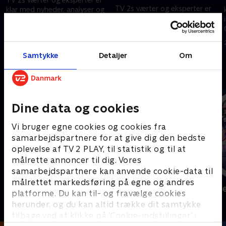
TV 2s værter og eksperter er
klar med nyheder, analyser og
klar med nyheder, analyser og
interviews fra VM i Mexico,
interviews fra VM i Mexico,
Canada og USA.
Canada og USA.
27. juni 2026 • 12 min
27. juni 2026 • 32 min
Samtykke
Detaljer
Om
Andre så også
Dine data og cookies
Vi bruger egne cookies og cookies fra
samarbejdspartnere for at give dig den bedste
oplevelse af TV 2 PLAY, til statistik og til at
målrette annoncer til dig. Vores
samarbejdspartnere kan anvende cookie-data til
målrettet markedsføring på egne og andres
Sport Fokus
Højdepunkt
platforme. Du kan til- og fravælge cookies
Sport
Sport
herunder, og du kan altid trække dit samtykke
tilbage ved at klikke på ’Cookie-indstillinger’ i