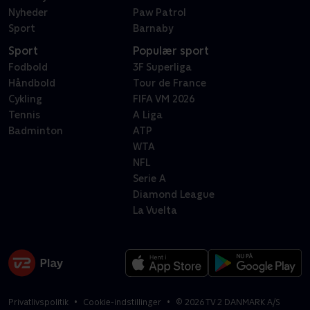
Nyheder
Paw Patrol
Sport
Barnaby
Sport
Populær sport
Fodbold
3F Superliga
Håndbold
Tour de France
Cykling
FIFA VM 2026
Tennis
A Liga
Badminton
ATP
WTA
NFL
Serie A
Diamond League
La Vuelta
Privatlivspolitik
Cookie-indstillinger
©
2026
TV 2 DANMARK A/S