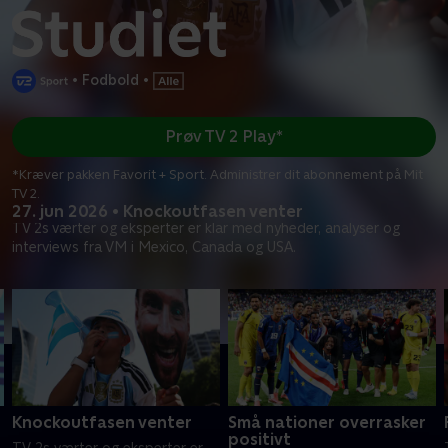
•
Fodbold
•
Prøv TV 2 Play*
*Kræver pakken Favorit + Sport. Administrer dit abonnement på Mit
TV 2.
27. jun 2026 • Knockoutfasen venter
TV 2s værter og eksperter er klar med nyheder, analyser og
interviews fra VM i Mexico, Canada og USA.
Knockoutfasen venter
Små nationer overrasker
positivt
TV 2s værter og eksperter er