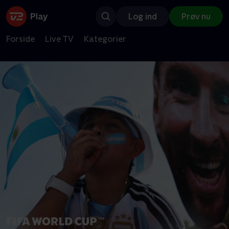
Log ind
Prøv nu
Forside
Live TV
Kategorier