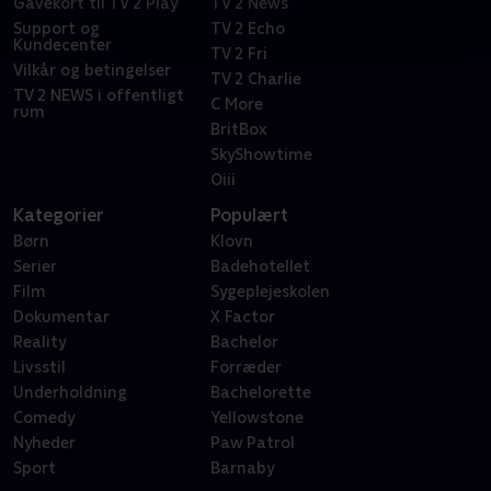
Gavekort til TV 2 Play
TV 2 News
Support og
TV 2 Echo
Kundecenter
TV 2 Fri
Vilkår og betingelser
TV 2 Charlie
TV 2 NEWS i offentligt
C More
rum
BritBox
SkyShowtime
Oiii
Kategorier
Populært
Børn
Klovn
Serier
Badehotellet
Film
Sygeplejeskolen
Dokumentar
X Factor
Reality
Bachelor
Livsstil
Forræder
Underholdning
Bachelorette
Comedy
Yellowstone
Nyheder
Paw Patrol
Sport
Barnaby