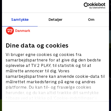
mellem Brasilien og Norge
6. juli 2026 • 123 min
5. juli 2026 • 133 min
Samtykke
Detaljer
Om
Andre så også
Dine data og cookies
Vi bruger egne cookies og cookies fra
samarbejdspartnere for at give dig den bedste
oplevelse af TV 2 PLAY, til statistik og til at
målrette annoncer til dig. Vores
samarbejdspartnere kan anvende cookie-data til
Kristoffer Olsson - min vigtigste
Landsholdsl
målrettet markedsføring på egne og andres
kamp
Fodbold
platforme. Du kan til- og fravælge cookies
2024 • Fodbold • 22 min
herunder, og du kan altid trække dit samtykke
tilbage ved at klikke på ’Cookie-indstillinger’ i
bunden af siden. Læs mere om hvordan TV 2
behandler dine oplysninger i