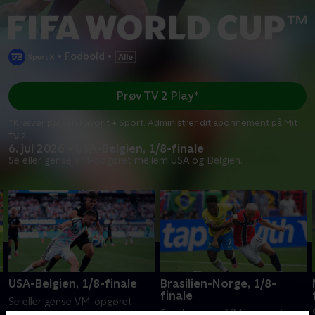
•
Fodbold
•
Prøv TV 2 Play*
*Kræver pakken Favorit + Sport. Administrer dit abonnement på Mit
TV 2.
6. jul 2026 • USA-Belgien, 1/8-finale
Se eller gense VM-opgøret mellem USA og Belgien.
USA-Belgien, 1/8-finale
Brasilien-Norge, 1/8-
finale
Se eller gense VM-opgøret
Se eller gense VM-opgøret
mellem USA og Belgien.